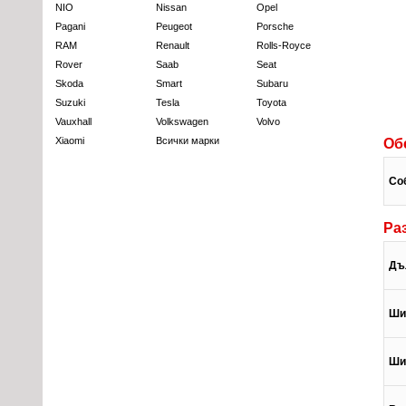
NIO
Nissan
Opel
Pagani
Peugeot
Porsche
RAM
Renault
Rolls-Royce
Rover
Saab
Seat
Skoda
Smart
Subaru
Suzuki
Tesla
Toyota
Vauxhall
Volkswagen
Volvo
Xiaomi
Всички марки
Об
Со
Ра
Дъ
Ши
Ши