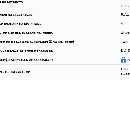
д на буталото
3.39 in
епен на сгъстяване
9.7:1
ой клапани на цилиндър
4
стема за впръскване на гориво
Дире
чин на въздушна аспирация (Вид пълнене)
Twin 
зоразпределителен механизъм
DOH
ецификация на моторно масло
В
Стар
игателни системи
Филт