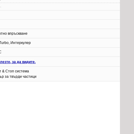
.
ктно впръскване
Turbo, Интеркулер
C
лезте, за да видите.
т & Стоп система
ър за твърди частици