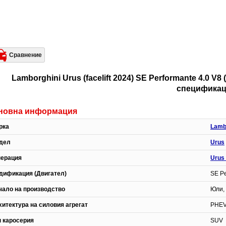
Сравнение
Lamborghini Urus (facelift 2024) SE Performante 4.0 V8
спецификац
новна информация
рка
Lamb
дел
Urus
нерация
Urus 
дификация (Двигател)
SE Pe
чало на производство
Юли, 
хитектура на силовия агрегат
PHEV
п каросерия
SUV