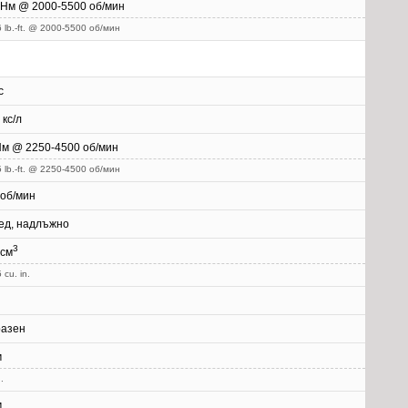
 Нм @ 2000-5500 об/мин
 lb.-ft. @ 2000-5500 об/мин
с
 кс/л
Нм @ 2250-4500 об/мин
 lb.-ft. @ 2250-4500 об/мин
 об/мин
ед, надлъжно
3
 см
 cu. in.
разен
м
.
м