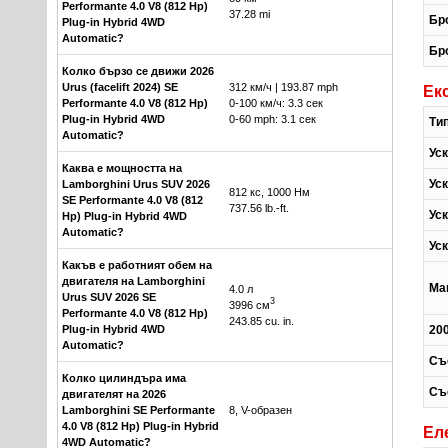
Performante 4.0 V8 (812 Hp)
37.28 mi
Бр
Plug-in Hybrid 4WD
Automatic?
Бр
Колко бързо се движи 2026
Urus (facelift 2024) SE
312 км/ч | 193.87 mph
Ек
Performante 4.0 V8 (812 Hp)
0-100 км/ч: 3.3 сек
Plug-in Hybrid 4WD
0-60 mph: 3.1 сек
Ти
Automatic?
Уск
Каква е мощността на
Уск
Lamborghini Urus SUV 2026
812 кс, 1000 Нм
SE Performante 4.0 V8 (812
737.56 lb.-ft.
Уск
Hp) Plug-in Hybrid 4WD
Automatic?
Уск
Какъв е работният обем на
двигателя на Lamborghini
Ма
4.0 л
Urus SUV 2026 SE
3
3996 см
Performante 4.0 V8 (812 Hp)
243.85 cu. in.
Plug-in Hybrid 4WD
200
Automatic?
Съ
Колко цилиндъра има
Съ
двигателят на 2026
Lamborghini SE Performante
8, V-образен
4.0 V8 (812 Hp) Plug-in Hybrid
Ел
4WD Automatic?