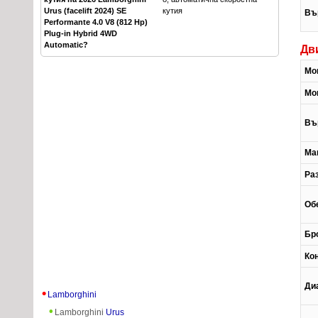
Urus (facelift 2024) SE
кутия
Въ
Performante 4.0 V8 (812 Hp)
Plug-in Hybrid 4WD
Automatic?
Дв
Мо
Мо
Въ
Ма
Ра
Об
Бр
Ко
Ди
Lamborghini
Lamborghini
Urus