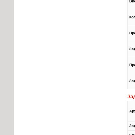
Ви
Ко
Пр
За
Пр
За
За
Ар
За