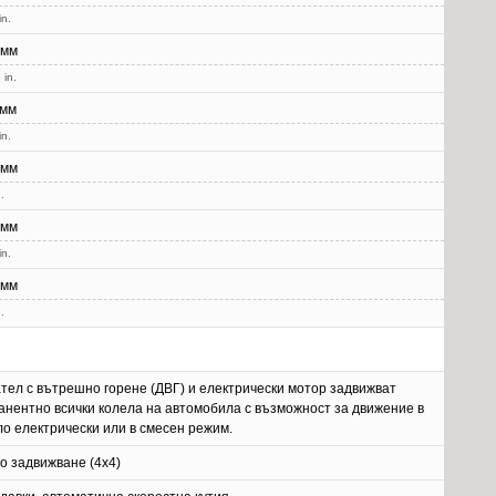
in.
 мм
 in.
 мм
in.
 мм
.
 мм
in.
 мм
.
тел с вътрешно горене (ДВГ) и електрически мотор задвижват
анентно всички колела на автомобила с възможност за движение в
о електрически или в смесен режим.
о задвижване (4x4)