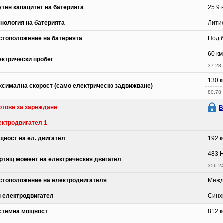
утен капацитет на батерията
25.9 
хнология на батерията
Литие
стоположение на батерията
Под 
60 км
ектрически пробег
37.28 
130 к
ксимална скорост (само електрическо задвижване)
80.78
ртове за зареждане
В
ектродвигател 1
щност на ел. двигател
192 к
483 
ртящ момент на електрическия двигател
356.24 
стоположение на електродвигателя
Межд
п електродвигател
Синх
стемна мощност
812 к