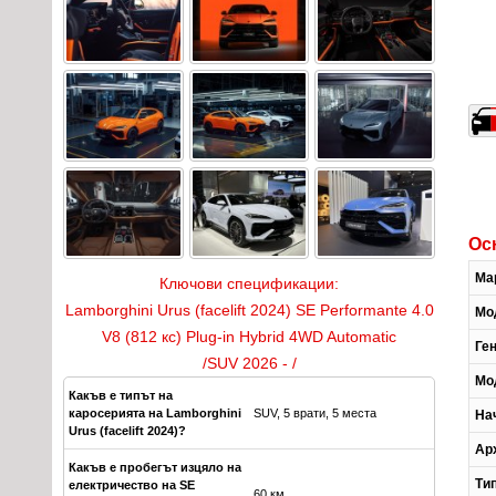
Ос
Ма
Ключови спецификации:
Lamborghini Urus (facelift 2024) SE Performante 4.0
Мо
V8 (812 кс) Plug-in Hybrid 4WD Automatic
Ге
/SUV 2026 - /
Мо
Какъв е типът на
каросерията на Lamborghini
SUV, 5 врати, 5 места
На
Urus (facelift 2024)?
Ар
Какъв е пробегът изцяло на
Ти
електричество на SE
60 км