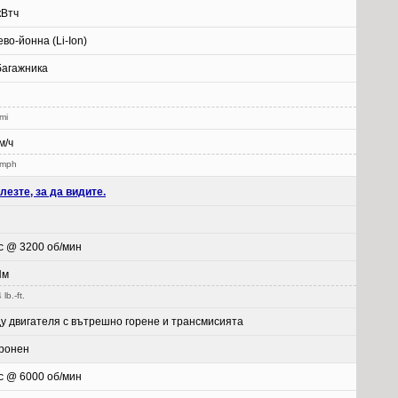
кВтч
во-йонна (Li-Ion)
багажника
mi
м/ч
 mph
лезте, за да видите.
с @ 3200 об/мин
Нм
lb.-ft.
у двигателя с вътрешно горене и трансмисията
ронен
с @ 6000 об/мин