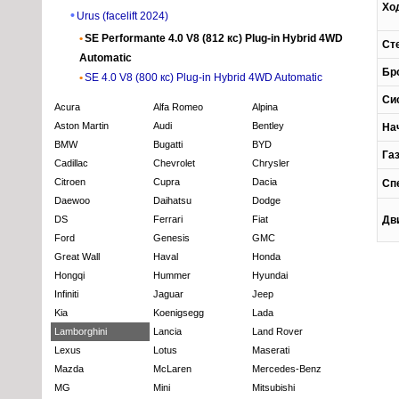
Хо
Urus (facelift 2024)
SE Performante 4.0 V8 (812 кс) Plug-in Hybrid 4WD
Ст
Automatic
Бр
SE 4.0 V8 (800 кс) Plug-in Hybrid 4WD Automatic
Си
Acura
Alfa Romeo
Alpina
Aston Martin
Audi
Bentley
На
BMW
Bugatti
BYD
Га
Cadillac
Chevrolet
Chrysler
Citroen
Cupra
Dacia
Сп
Daewoo
Daihatsu
Dodge
DS
Ferrari
Fiat
Дв
Ford
Genesis
GMC
Great Wall
Haval
Honda
Hongqi
Hummer
Hyundai
Infiniti
Jaguar
Jeep
Kia
Koenigsegg
Lada
Lamborghini
Lancia
Land Rover
Lexus
Lotus
Maserati
Mazda
McLaren
Mercedes-Benz
MG
Mini
Mitsubishi