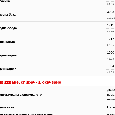
сочина
64.49 
3003
лесна база
118.23
1711
една следа
67.36 
1717
дна следа
67.6 in
1060
еден надвес
41.73 
1054
ден надвес
41.5 in
движване, спирачки, окачване
Двига
хитектура на задвижването
перм
изцял
движване
Пълн