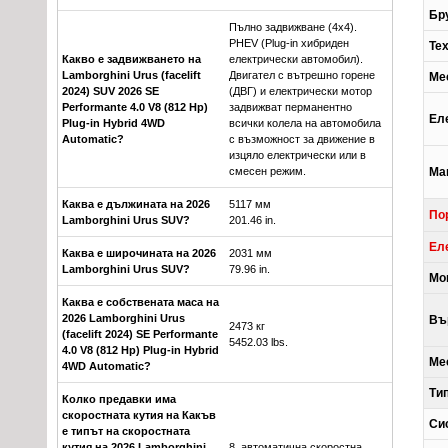
Бр
Пълно задвижване (4x4).
PHEV (Plug-in хибриден
Те
Какво е задвижването на
електрически автомобил).
Lamborghini Urus (facelift
Двигател с вътрешно горене
Ме
2024) SUV 2026 SE
(ДВГ) и електрически мотор
Performante 4.0 V8 (812 Hp)
задвижват перманентно
Ел
Plug-in Hybrid 4WD
всички колела на автомобила
Automatic?
с възможност за движение в
изцяло електрически или в
смесен режим.
Ма
Каква е дължината на 2026
5117 мм
По
Lamborghini Urus SUV?
201.46 in.
Ел
Каква е широчината на 2026
2031 мм
Lamborghini Urus SUV?
79.96 in.
Мо
Каква е собствената маса на
2026 Lamborghini Urus
Въ
2473 кг
(facelift 2024) SE Performante
5452.03 lbs.
4.0 V8 (812 Hp) Plug-in Hybrid
Ме
4WD Automatic?
Ти
Колко предавки има
скоростната кутия на Какъв
Си
е типът на скоростната
кутия на 2026 Lamborghini
8, автоматична скоростна