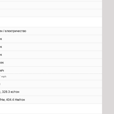
н / електричество
ек
ек
ек
сек
м/ч
7 mph
м
с, 328.3 кс/тон
г/Нм, 404.4 Нм/тон