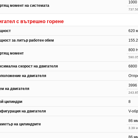
1000
ртящ момент на системата
737.56
игател с вътрешно горене
щност
620 к
щност за литър работен обем
155.2
800 
ртящ момент
590.05
ксимална скорост на двигателя
6800
зположение на двигателя
Отпр
3996
ем на двигателя
243.85
ой цилиндри
8
нфигурация на двигателя
V-об
86 м
аметър на цилиндрите
3.39 in
86 м