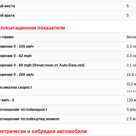
ой места
5
ой врати
5
сплоатационни показатели
п гориво
бензи
орение 0 - 100 км/ч
3.3 с
орение 0 - 62 mph
3.3 с
орение 0 - 60 mph (Изчислено от Auto-Data.net)
3.1 с
орение 0 - 200 км/ч
10.8 
312 к
ксимална скорост
193.8
 км/ч - 0
130 
отношение тегло/мощност
3 кг/к
отношение тегло/въртящ момент
2.5 к
ектрически и хибридни автомобили