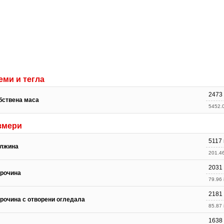
еми и тегла
2473 
бствена маса
5452.0
змери
5117
лжина
201.46
2031
рочина
79.96 
2181
рочина с отворени огледала
85.87 
1638