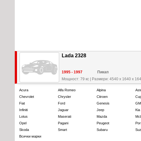
Lada 2328
1995 - 1997
Пикап
Мощност: 79 кс
|
Размери: 4540 x 1640 x 16
Acura
Alfa Romeo
Alpina
Ast
Chevrolet
Chrysler
Citroen
Cup
Fiat
Ford
Genesis
GM
Infiniti
Jaguar
Jeep
Kia
Lotus
Maserati
Mazda
Mc
Opel
Pagani
Peugeot
Por
Skoda
Smart
Subaru
Suz
Всички марки