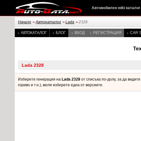
Автомобилен wiki каталог
Начало
Автокаталог
Lada
2328
>>
>>
>>
АВТОКАТАЛОГ
БЛОГ
ВХОД
РЕГИСТРАЦИЯ
CAR S
Те
Изберете генерация на
Lada 2328
от списъка по-долу, за да видит
гориво и т.н.), моля изберете една от версиите.