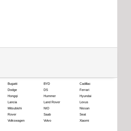
Bugatti
BYD
Cadillac
Dodge
DS
Ferrari
Hongqi
Hummer
Hyundai
Lancia
Land Rover
Lexus
Mitsubishi
NIO
Nissan
Rover
Saab
Seat
Volkswagen
Volvo
Xiaomi