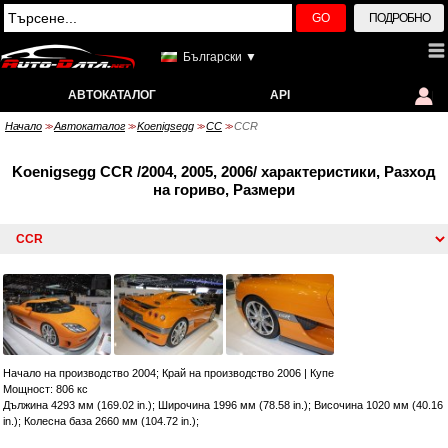
GO
ПОДРОБНО
Български ▼
АВТОКАТАЛОГ
API
Начало
Автокаталог
Koenigsegg
CC
CCR
>>
>>
>>
>>
Koenigsegg CCR /2004, 2005, 2006/ характеристики, Разход
на гориво, Размери
Начало на производство 2004; Край на производство 2006
|
Купе
Мощност: 806 кс
Дължина 4293 мм (169.02 in.); Широчина 1996 мм (78.58 in.); Височина 1020 мм (40.16
in.); Колесна база 2660 мм (104.72 in.);