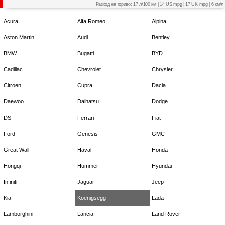
Разход на гориво: 17 л/100 км | 14 US mpg | 17 UK mpg | 6 км/л
Acura
Alfa Romeo
Alpina
Aston Martin
Audi
Bentley
BMW
Bugatti
BYD
Cadillac
Chevrolet
Chrysler
Citroen
Cupra
Dacia
Daewoo
Daihatsu
Dodge
DS
Ferrari
Fiat
Ford
Genesis
GMC
Great Wall
Haval
Honda
Hongqi
Hummer
Hyundai
Infiniti
Jaguar
Jeep
Kia
Koenigsegg
Lada
Lamborghini
Lancia
Land Rover