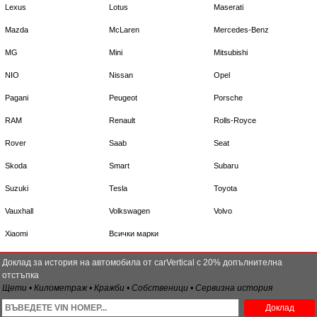
Lexus
Lotus
Maserati
Mazda
McLaren
Mercedes-Benz
MG
Mini
Mitsubishi
NIO
Nissan
Opel
Pagani
Peugeot
Porsche
RAM
Renault
Rolls-Royce
Rover
Saab
Seat
Skoda
Smart
Subaru
Suzuki
Tesla
Toyota
Vauxhall
Volkswagen
Volvo
Xiaomi
Всички марки
Доклад за история на автомобила от carVertical с 20% допълнителна
отстъпка
Щети • Километраж • Кражби • Собственици • Сервизна история
Доклад