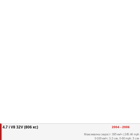
4.7 i V8 32V (806 кс)
2004 - 2006
Максимална скорост: 395 км/ч | 245.44 mph
0-100 км/ч: 3.2 сек, 0-60 mph: 3 сек