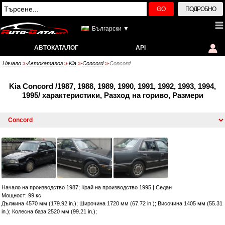
GO
ПОДРОБНО
Български ▼
АВТОКАТАЛОГ
API
Начало
Автокаталог
Kia
Concord
Concord
>>
>>
>>
>>
Kia Concord /1987, 1988, 1989, 1990, 1991, 1992, 1993, 1994,
1995/ характеристики, Разход на гориво, Размери
Начало на производство 1987; Край на производство 1995
|
Седан
Мощност: 99 кс
Дължина 4570 мм (179.92 in.); Широчина 1720 мм (67.72 in.); Височина 1405 мм (55.31
in.); Колесна база 2520 мм (99.21 in.);