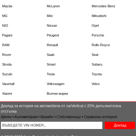
Mazda
McLaren
Mercedes-Benz
MG
Mini
Mitsubishi
NIO
Nissan
Opel
Pagani
Peugeot
Porsche
RAM
Renault
Rolls-Royce
Rover
Saab
Seat
Skoda
Smart
Subaru
Suzuki
Tesla
Toyota
Vauxhall
Volkswagen
Volvo
Xiaomi
Всички марки
Доклад за история на автомобила от carVertical с 20% допълнителна
отстъпка
Щети • Километраж • Кражби • Собственици • Сервизна история
Доклад