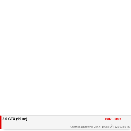
2.0 GTX (99 кс)
1987 - 1995
3
Обем на двигателя: 2.0 л | 1998 см
| 121.93 cu. in.