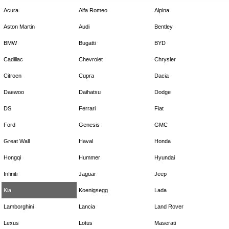
Acura
Alfa Romeo
Alpina
Aston Martin
Audi
Bentley
BMW
Bugatti
BYD
Cadillac
Chevrolet
Chrysler
Citroen
Cupra
Dacia
Daewoo
Daihatsu
Dodge
DS
Ferrari
Fiat
Ford
Genesis
GMC
Great Wall
Haval
Honda
Hongqi
Hummer
Hyundai
Infiniti
Jaguar
Jeep
Kia
Koenigsegg
Lada
Lamborghini
Lancia
Land Rover
Lexus
Lotus
Maserati