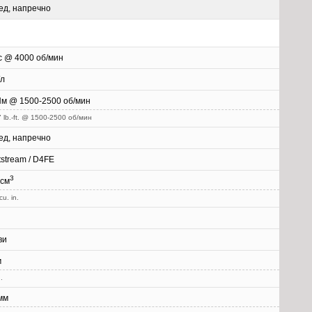
ед, напречно
с @ 4000 об/мин
/л
Нм @ 1500-2500 об/мин
 lb.-ft. @ 1500-2500 об/мин
ед, напречно
stream / D4FE
3
 см
cu. in.
ви
м
.
мм