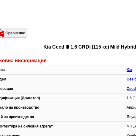
Сравнение
Kia Ceed III 1.6 CRDi (115 кс) Mild Hy
новна информация
рка
Kia
дел
Cee'
нерация
Ceed 
дификация (Двигател)
1.6 C
чало на производство
Април
ай на производство
Януар
хитектура на силовия агрегат
MHEV
п каросерия
Хечб