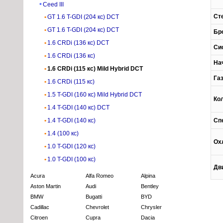
Ceed III
Ст
GT 1.6 T-GDI (204 кс) DCT
GT 1.6 T-GDI (204 кс) DCT
Бр
1.6 CRDi (136 кс) DCT
Си
1.6 CRDi (136 кс)
На
1.6 CRDi (115 кс) Mild Hybrid DCT
Га
1.6 CRDi (115 кс)
1.5 T-GDI (160 кс) Mild Hybrid DCT
Ко
1.4 T-GDI (140 кс) DCT
1.4 T-GDI (140 кс)
Сп
1.4 (100 кс)
Ох
1.0 T-GDI (120 кс)
1.0 T-GDI (100 кс)
Дв
Acura
Alfa Romeo
Alpina
Aston Martin
Audi
Bentley
BMW
Bugatti
BYD
Cadillac
Chevrolet
Chrysler
Citroen
Cupra
Dacia