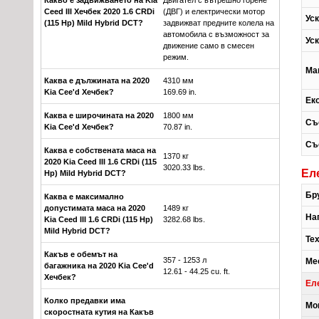
Ceed III Хечбек 2020 1.6 CRDi
(ДВГ) и електрически мотор
Уск
(115 Hp) Mild Hybrid DCT?
задвижват предните колела на
автомобила с възможност за
Уск
движение само в смесен
режим.
Ма
Каква е дължината на 2020
4310 мм
Kia Cee'd Хечбек?
169.69 in.
Ек
Каква е широчината на 2020
1800 мм
Съ
Kia Cee'd Хечбек?
70.87 in.
Съ
Каква е собствената маса на
1370 кг
2020 Kia Ceed III 1.6 CRDi (115
3020.33 lbs.
Ел
Hp) Mild Hybrid DCT?
Бр
Каква е максимално
допустимата маса на 2020
1489 кг
На
Kia Ceed III 1.6 CRDi (115 Hp)
3282.68 lbs.
Mild Hybrid DCT?
Те
Какъв е обемът на
357 - 1253 л
Ме
багажника на 2020 Kia Cee'd
12.61 - 44.25 cu. ft.
Хечбек?
Ел
Колко предавки има
Мо
скоростната кутия на Какъв