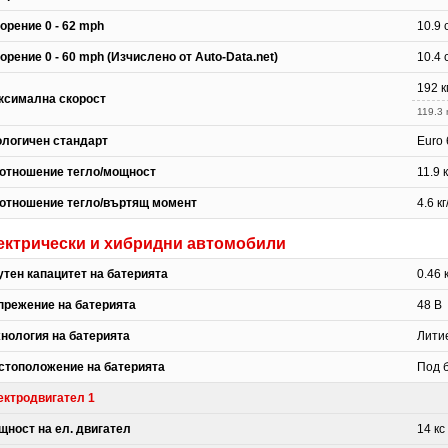
орение 0 - 62 mph
10.9 
орение 0 - 60 mph (Изчислено от Auto-Data.net)
10.4 
192 к
ксимална скорост
119.3
ологичен стандарт
Euro
отношение тегло/мощност
11.9 к
отношение тегло/въртящ момент
4.6 к
ектрически и хибридни автомобили
утен капацитет на батерията
0.46 
прежение на батерията
48 В
хнология на батерията
Литие
стоположение на батерията
Под 
ектродвигател 1
щност на ел. двигател
14 кс