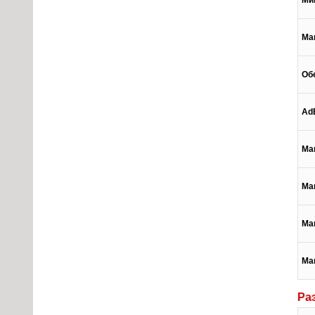
Ми
Ма
Об
Ad
Ма
Ма
Ма
Ма
Ра