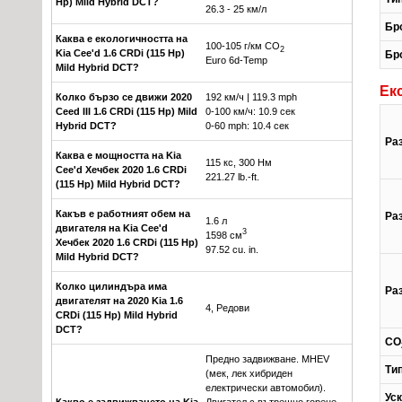
Hp) Mild Hybrid DCT?
26.3 - 25 км/л
Бр
Каква е екологичността на
100-105 г/км CO
2
Kia Cee'd 1.6 CRDi (115 Hp)
Бр
Euro 6d-Temp
Mild Hybrid DCT?
Ек
Колко бързо се движи 2020
192 км/ч | 119.3 mph
Ceed III 1.6 CRDi (115 Hp) Mild
0-100 км/ч: 10.9 сек
Hybrid DCT?
0-60 mph: 10.4 сек
Раз
Каква е мощността на Kia
115 кс, 300 Нм
Cee'd Хечбек 2020 1.6 CRDi
221.27 lb.-ft.
(115 Hp) Mild Hybrid DCT?
Какъв е работният обем на
Ра
1.6 л
двигателя на Kia Cee'd
3
1598 см
Хечбек 2020 1.6 CRDi (115 Hp)
97.52 cu. in.
Mild Hybrid DCT?
Колко цилиндъра има
Ра
двигателят на 2020 Kia 1.6
4, Редови
CRDi (115 Hp) Mild Hybrid
DCT?
CO
Предно задвижване. MHEV
Ти
(мек, лек хибриден
електрически автомобил).
Уск
Какво е задвижването на Kia
Двигател с вътрешно горене