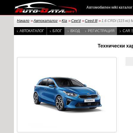
Автомобилен wiki каталог
Начало
Автокаталог
Kia
Cee'd
Ceed III
1.6 CRDi (115 кс) 
>>
>>
>>
>>
>>
АВТОКАТАЛОГ
БЛОГ
ВХОД
РЕГИСТРАЦИЯ
CAR S
Технически хара