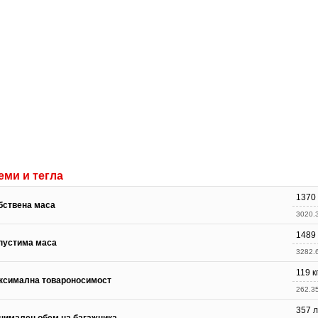
еми и тегла
1370 
бствена маса
3020.3
1489 
пустима маса
3282.6
119 к
ксимална товароносимост
262.35
357 л