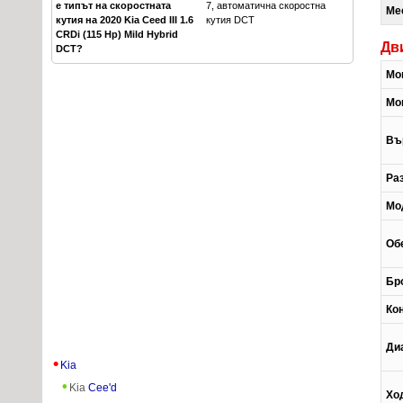
е типът на скоростната
7, автоматична скоростна
Ме
кутия на 2020 Kia Ceed III 1.6
кутия DCT
CRDi (115 Hp) Mild Hybrid
Дв
DCT?
Мо
Мо
Въ
Ра
Мо
Об
Бр
Ко
Ди
Kia
Kia
Cee'd
Хо