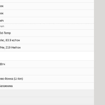
сек
сек
м/ч
 mph
 6d-Temp
г/кс, 83.9 кс/тон
г/Нм, 219 Нм/тон
кВтч
во-йонна (Li-Ion)
багажника