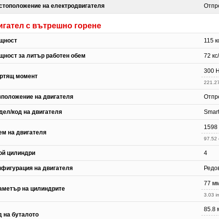
стоположение на електродвигателя
Отпр
игател с вътрешно горене
щност
115 к
щност за литър работен обем
72 кс
300 
ртящ момент
221.27
зположение на двигателя
Отпр
дел/код на двигателя
Smart
1598
ем на двигателя
97.52 
ой цилиндри
4
нфигурация на двигателя
Редо
77 м
аметър на цилиндрите
3.03 in
85.8 
д на буталото