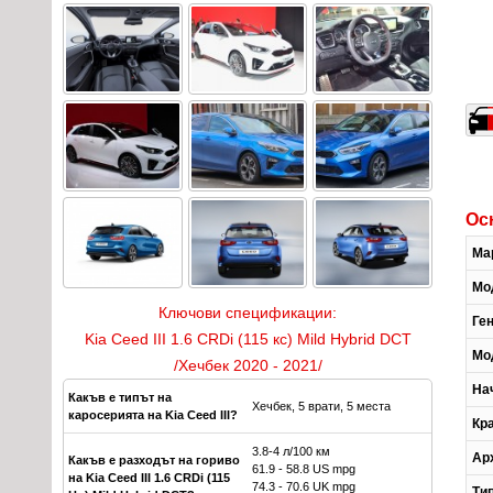
Ос
Ма
Мо
Ключови спецификации:
Ге
Kia Ceed III 1.6 CRDi (115 кс) Mild Hybrid DCT
Мо
/Хечбек 2020 - 2021/
На
Какъв е типът на
Хечбек, 5 врати, 5 места
каросерията на Kia Ceed III?
Кр
3.8-4 л/100 км
Ар
Какъв е разходът на гориво
61.9 - 58.8 US mpg
на Kia Ceed III 1.6 CRDi (115
74.3 - 70.6 UK mpg
Ти