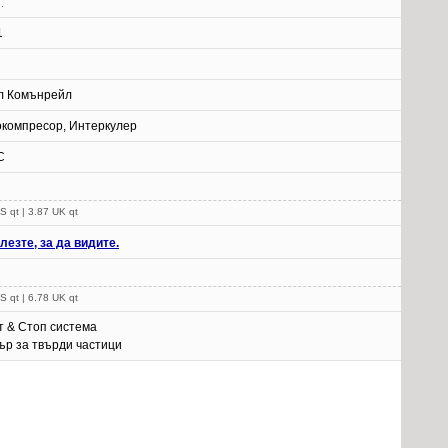
.
1
л Комънрейл
окомпресор, Интеркулер
C
S qt | 3.87 UK qt
лезте, за да видите.
S qt | 6.78 UK qt
т & Стоп система
ър за твърди частици