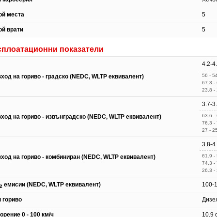
ой места
5
ой врати
5
сплоатационни показатели
4.2-4
56 - 5
ход на гориво - градско (NEDC, WLTP еквивалент)
67.3 -
23.8 -
3.7-3
63.6 -
зход на гориво - извънградско (NEDC, WLTP еквивалент)
76.3 -
27 - 2
3.8-4
61.9 -
зход на гориво - комбиниран (NEDC, WLTP еквивалент)
74.3 -
26.3 -
емисии (NEDC, WLTP еквивалент)
100-1
2
п гориво
Дизе
орение 0 - 100 км/ч
10.9 