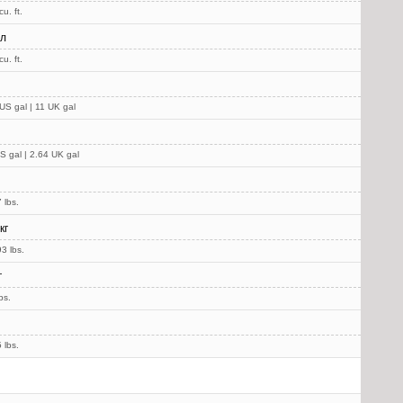
u. ft.
 л
u. ft.
US gal | 11 UK gal
S gal | 2.64 UK gal
 lbs.
кг
3 lbs.
г
bs.
 lbs.