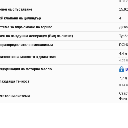
3.38 in
епен на сгъстяване
15.9:
ой клапани на цилиндър
4
стема за впръскване на гориво
Дизе
чин на въздушна аспирация (Вид пълнене)
Турб
зоразпределителен механизъм
DOH
4.4 л
личество на маслото в двигателя
4.65 U
ецификация на моторно масло
В
7.7 л
лаждаща течност
8.14 U
Стар
игателни системи
Филт