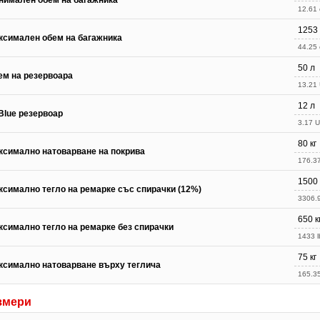
нимален обем на багажника
12.61 c
1253
ксимален обем на багажника
44.25 c
50 л
ем на резервоара
13.21 
12 л
Blue резервоар
3.17 U
80 кг
ксимално натоварване на покрива
176.37
1500 
ксимално тегло на ремарке със спирачки (12%)
3306.9
650 к
ксимално тегло на ремарке без спирачки
1433 l
75 кг
ксимално натоварване върху теглича
165.35
змери