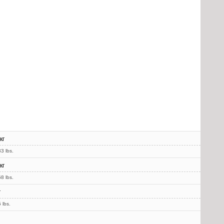
кг
3 lbs.
кг
8 lbs.
г
 lbs.