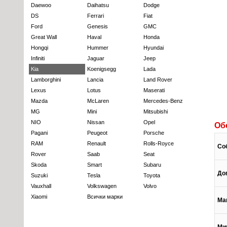
Daewoo
Daihatsu
Dodge
DS
Ferrari
Fiat
Ford
Genesis
GMC
Great Wall
Haval
Honda
Hongqi
Hummer
Hyundai
Infiniti
Jaguar
Jeep
Kia
Koenigsegg
Lada
Lamborghini
Lancia
Land Rover
Lexus
Lotus
Maserati
Mazda
McLaren
Mercedes-Benz
MG
Mini
Mitsubishi
NIO
Nissan
Opel
Об
Pagani
Peugeot
Porsche
RAM
Renault
Rolls-Royce
Со
Rover
Saab
Seat
Skoda
Smart
Subaru
До
Suzuki
Tesla
Toyota
Vauxhall
Volkswagen
Volvo
Xiaomi
Всички марки
Ма