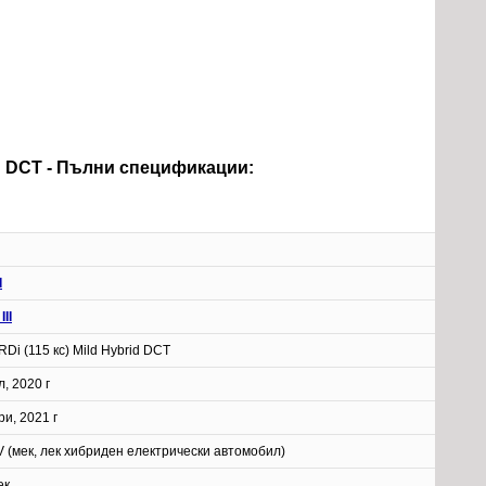
brid DCT - Пълни спецификации:
d
III
RDi (115 кс) Mild Hybrid DCT
, 2020 г
и, 2021 г
 (мек, лек хибриден електрически автомобил)
ек