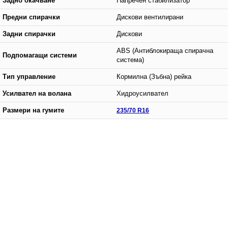
Задно окачване
Напречен стабилизатор
Предни спирачки
Дискови вентилирани
Задни спирачки
Дискови
ABS (Антиблокираща спирачна
Подпомагащи системи
система)
Тип управление
Кормилна (Зъбна) рейка
Усилвател на волана
Хидроусилвател
Размери на гумите
235/70 R16