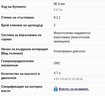
90.8 мм
Ход на буталото
3.57 in.
Степен на сгъстяване
9.1:1
Брой клапани на цилиндър
2
Многоточково индиректно
Система за впръскване на
впръскване (многоточков
гориво
инжекцион)
Начин на въздушна аспирация
Атмосферен двигател
(Вид пълнене)
Газоразпределителен
OHC
механизъм
4.7 л
Количество на маслото в
двигателя
4.97 US qt | 4.14 UK qt
Спецификация на моторно
Влезте, за да видите.
масло