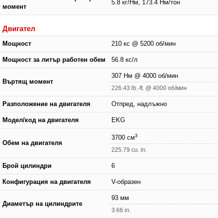
5.8 кг/Нм, 173.4 Нм/тон
момент
Двигател
Мощност
210 кс @ 5200 об/мин
Мощност за литър работен обем
56.8 кс/л
307 Нм @ 4000 об/мин
Въртящ момент
226.43 lb.-ft. @ 4000 об/мин
Разположение на двигателя
Отпред, надлъжно
Модел/код на двигателя
EKG
3
3700 см
Обем на двигателя
225.79 cu. in.
Брой цилиндри
6
Конфигурация на двигателя
V-образен
93 мм
Диаметър на цилиндрите
3.66 in.