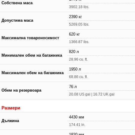
Собствена маса
3902.18 lbs.
2390 кг
Допустима маса
5269.05 lbs.
620 кг
Максимална товароносимост
1366.87 lbs.
820 л
Минимален обем на багажника
28.96 cu. ft.
1950 л
Максимален обем на багажника
68.86 cu. ft.
76 л
Обем на резервоара
20.08 US gal | 16.72 UK gal
Размери
4430 мм
Дължина
174.41 in.
1820 мм