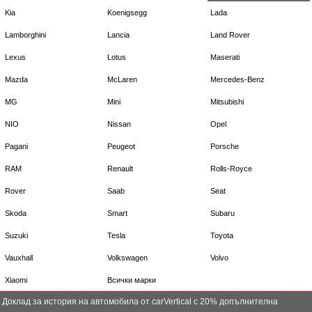
Kia
Koenigsegg
Lada
Lamborghini
Lancia
Land Rover
Lexus
Lotus
Maserati
Mazda
McLaren
Mercedes-Benz
MG
Mini
Mitsubishi
NIO
Nissan
Opel
Pagani
Peugeot
Porsche
RAM
Renault
Rolls-Royce
Rover
Saab
Seat
Skoda
Smart
Subaru
Suzuki
Tesla
Toyota
Vauxhall
Volkswagen
Volvo
Xiaomi
Всички марки
Доклад за история на автомобила от carVertical с 20% допълнителна