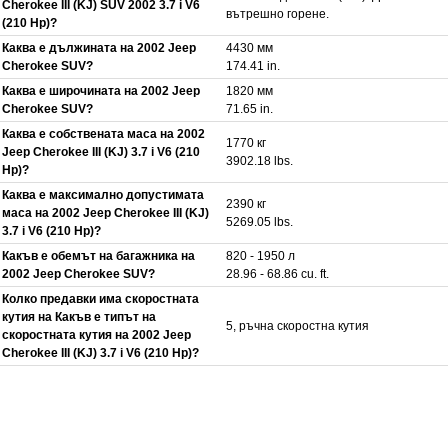
Cherokee III (KJ) SUV 2002 3.7 i V6
вътрешно горене.
(210 Hp)?
Каква е дължината на 2002 Jeep
4430 мм
Cherokee SUV?
174.41 in.
Каква е широчината на 2002 Jeep
1820 мм
Cherokee SUV?
71.65 in.
Каква е собствената маса на 2002
1770 кг
Jeep Cherokee III (KJ) 3.7 i V6 (210
3902.18 lbs.
Hp)?
Каква е максимално допустимата
2390 кг
маса на 2002 Jeep Cherokee III (KJ)
5269.05 lbs.
3.7 i V6 (210 Hp)?
Какъв е обемът на багажника на
820 - 1950 л
2002 Jeep Cherokee SUV?
28.96 - 68.86 cu. ft.
Колко предавки има скоростната
кутия на Какъв е типът на
5, ръчна скоростна кутия
скоростната кутия на 2002 Jeep
Cherokee III (KJ) 3.7 i V6 (210 Hp)?