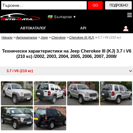
GO
ПОДРОБНО
Български ▼
АВТОКАТАЛОГ
API
Начало
Автокаталог
Jeep
Cherokee
Cherokee III (KJ)
3.7 i V6 (210 кс)
>>
>>
>>
>>
>>
Технически характеристики на Jeep Cherokee III (KJ) 3.7 i V6
(210 кс) /2002, 2003, 2004, 2005, 2006, 2007, 2008/