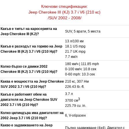
Ключови спецификации:
Jeep Cherokee III (KJ) 3.7 i V6 (210 кс)
/SUV 2002 - 2008/
Какъв е типът на каросерията на
SUV, 5 врати, 5 места
Jeep Cherokee III (KJ)?
13 л/100 км
Какъв е разходът на гориво на Jeep
18.1 US mpg
Cherokee III (KJ) 3.7 i V6 (210 Hp)?
21.7 UK mpg
7.7 км/л
180 км/ч | 111.85 mph
Колко бързо се движи 2002
0-100 км/ч: 10.8 сек
Cherokee III (KJ) 3.7 i V6 (210 Hp)?
0-60 mph: 10.3 сек
Каква е мощността на Jeep Cherokee
210 кс, 307 Нм
SUV 2002 3.7 i V6 (210 Hp)?
226.43 lb.-ft.
3.7 л
Какъв е работният обем на
3
двигателя на Jeep Cherokee SUV
3700 см
2002 3.7 i V6 (210 Hp)?
225.79 cu. in.
Колко цилиндъра има двигателят на
6, V-образен
2002 Jeep 3.7 i V6 (210 Hp)?
Какво е задвижването на Jeep
Пълно задвижване (4x4). Двигател с