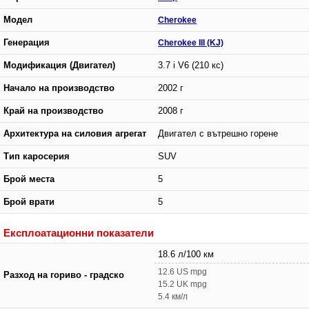
Модел
Cherokee
Генерация
Cherokee III (KJ)
Модификация (Двигател)
3.7 i V6 (210 кс)
Начало на производство
2002 г
Край на производство
2008 г
Архитектура на силовия агрегат
Двигател с вътрешно горене
Тип каросерия
SUV
Брой места
5
Брой врати
5
Експлоатационни показатели
18.6 л/100 км
12.6 US mpg
Разход на гориво - градско
15.2 UK mpg
5.4 км/л