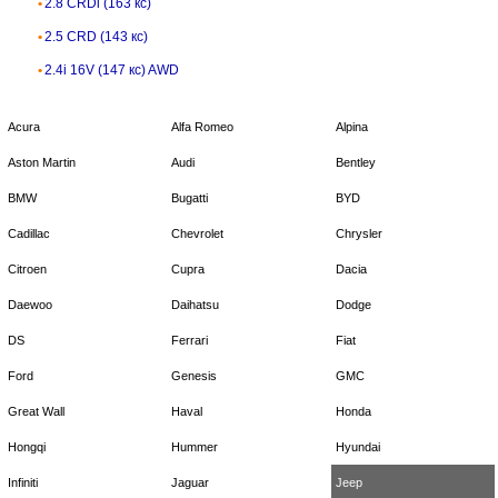
2.8 CRDi (163 кс)
2.5 CRD (143 кс)
2.4i 16V (147 кс) AWD
Acura
Alfa Romeo
Alpina
Aston Martin
Audi
Bentley
BMW
Bugatti
BYD
Cadillac
Chevrolet
Chrysler
Citroen
Cupra
Dacia
Daewoo
Daihatsu
Dodge
DS
Ferrari
Fiat
Ford
Genesis
GMC
Great Wall
Haval
Honda
Hongqi
Hummer
Hyundai
Infiniti
Jaguar
Jeep