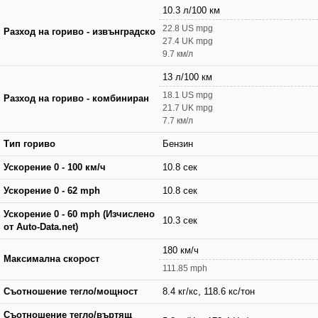
10.3 л/100 км
22.8 US mpg
Разход на гориво - извънградско
27.4 UK mpg
9.7 км/л
13 л/100 км
18.1 US mpg
Разход на гориво - комбиниран
21.7 UK mpg
7.7 км/л
Тип гориво
Бензин
Ускорение 0 - 100 км/ч
10.8 сек
Ускорение 0 - 62 mph
10.8 сек
Ускорение 0 - 60 mph (Изчислено
10.3 сек
от Auto-Data.net)
180 км/ч
Максимална скорост
111.85 mph
Съотношение тегло/мощност
8.4 кг/кс, 118.6 кс/тон
Съотношение тегло/въртящ