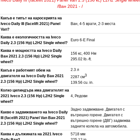
/Ван 2021 - /
Какъв е типът на каросерията на
Iveco Daily III (facelift 2021) Panel
Ван, 4-5 врати, 2-3 места
Van?
Каква е екологичността на Iveco
Euro 6-E Final
Daily 2.3 (156 Hp) L2H2 Single wheel?
Каква е мощността на Iveco Daily
156 кс, 400 Нм
Ван 2021 2.3 (156 Hp) L2H2 Single
295.02 lb.-ft.
wheel?
2.3 л
Какъв е работният обем на
3
двигателя на Iveco Daily Ван 2021
2287 см
2.3 (156 Hp) L2H2 Single wheel?
139.56 cu. in.
Колко цилиндъра има двигателят на
2021 Iveco 2.3 (156 Hp) L2H2 Single
4, Редови
wheel?
Задно задвижване. Двигател с
Какво е задвижването на Iveco Daily
вътрешно горене. Двигател с
III (facelift 2021) Panel Van Ван 2021
вътрешно горене (ДВГ) задвижва
2.3 (156 Hp) L2H2 Single wheel?
задните колела на автомобила.
Каква е дължината на 2021 Iveco
5718 мм
Daily Ван?
225.12 in.