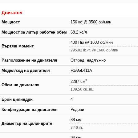
Двигател
Мощност
156 кс @ 3500 об/мин
Мощност за литър работен обем
68.2 кс/л
400 Нм @ 1600 об/мин
Въртящ момент
295.02 lb.-ft. @ 1600 об/мин
Разположение на двигателя
Отпред, надлъжно
Модел/код на двигателя
F1AGL411A
3
2287 см
Обем на двигателя
139.56 cu. in.
Брой цилиндри
4
Конфигурация на двигателя
Редови
88 мм
Диаметър на цилиндрите
3.46 in.
94 мм