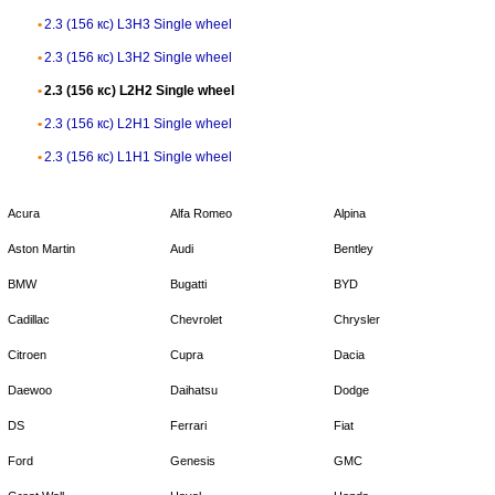
2.3 (156 кс) L3H3 Single wheel
2.3 (156 кс) L3H2 Single wheel
2.3 (156 кс) L2H2 Single wheel
2.3 (156 кс) L2H1 Single wheel
2.3 (156 кс) L1H1 Single wheel
Acura
Alfa Romeo
Alpina
Aston Martin
Audi
Bentley
BMW
Bugatti
BYD
Cadillac
Chevrolet
Chrysler
Citroen
Cupra
Dacia
Daewoo
Daihatsu
Dodge
DS
Ferrari
Fiat
Ford
Genesis
GMC