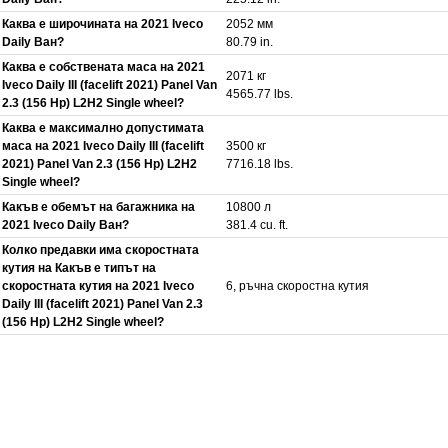
Каква е широчината на 2021 Iveco
2052 мм
Daily Ван?
80.79 in.
Каква е собствената маса на 2021
2071 кг
Iveco Daily III (facelift 2021) Panel Van
4565.77 lbs.
2.3 (156 Hp) L2H2 Single wheel?
Каква е максимално допустимата
маса на 2021 Iveco Daily III (facelift
3500 кг
2021) Panel Van 2.3 (156 Hp) L2H2
7716.18 lbs.
Single wheel?
Какъв е обемът на багажника на
10800 л
2021 Iveco Daily Ван?
381.4 cu. ft.
Колко предавки има скоростната
кутия на Какъв е типът на
скоростната кутия на 2021 Iveco
6, ръчна скоростна кутия
Daily III (facelift 2021) Panel Van 2.3
(156 Hp) L2H2 Single wheel?