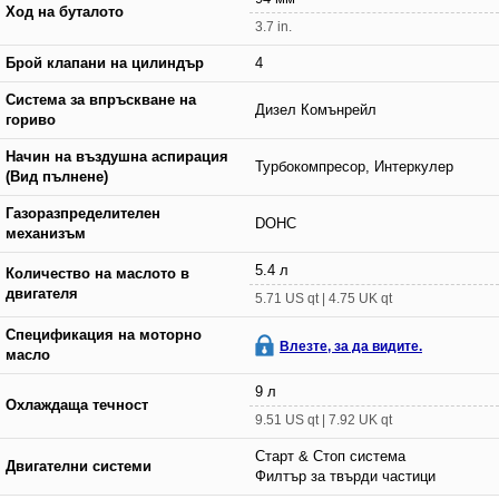
Ход на буталото
3.7 in.
Брой клапани на цилиндър
4
Система за впръскване на
Дизел Комънрейл
гориво
Начин на въздушна аспирация
Турбокомпресор, Интеркулер
(Вид пълнене)
Газоразпределителен
DOHC
механизъм
5.4 л
Количество на маслото в
двигателя
5.71 US qt | 4.75 UK qt
Спецификация на моторно
Влезте, за да видите.
масло
9 л
Охлаждаща течност
9.51 US qt | 7.92 UK qt
Старт & Стоп система
Двигателни системи
Филтър за твърди частици