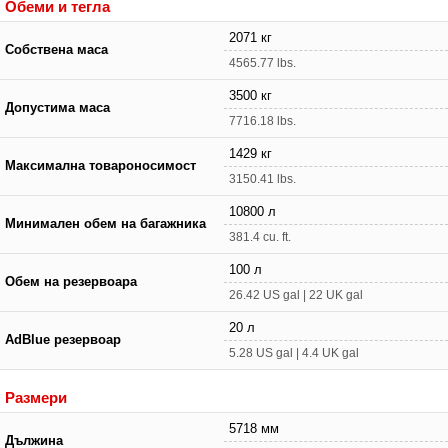
Обеми и тегла
2071 кг
Собствена маса
4565.77 lbs.
3500 кг
Допустима маса
7716.18 lbs.
1429 кг
Максимална товароносимост
3150.41 lbs.
10800 л
Минимален обем на багажника
381.4 cu. ft.
100 л
Обем на резервоара
26.42 US gal | 22 UK gal
20 л
AdBlue резервоар
5.28 US gal | 4.4 UK gal
Размери
5718 мм
Дължина