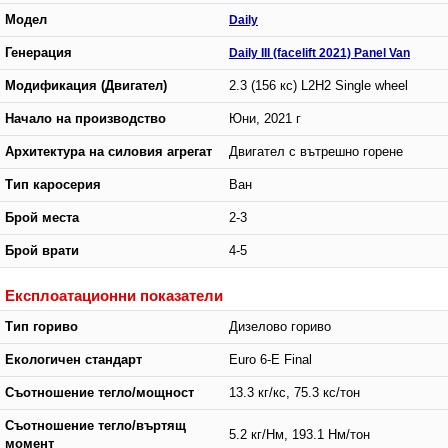
Модел
Daily
Генерация
Daily III (facelift 2021) Panel Van
Модификация (Двигател)
2.3 (156 кс) L2H2 Single wheel
Начало на производство
Юни, 2021 г
Архитектура на силовия агрегат
Двигател с вътрешно горене
Тип каросерия
Ван
Брой места
2-3
Брой врати
4-5
Експлоатационни показатели
Тип гориво
Дизелово гориво
Екологичен стандарт
Euro 6-E Final
Съотношение тегло/мощност
13.3 кг/кс, 75.3 кс/тон
Съотношение тегло/въртящ
5.2 кг/Нм, 193.1 Нм/тон
момент