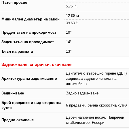
Пътен просвет
5.75 in.
12.08 м
Минимален диаметър на завой
39.63 ft.
Преден ъгъл на проходимост
10°
Заден ъгъл на проходимост
14°
Ъгъл на рампата
13°
Задвижване, спирачки, окачване
Двигател с вътрешно горене (ДВГ)
Архитектура на задвижването
задвижва задните колела на
автомобила.
Задвижване
Задно задвижване
Брой предавки и вид скоростна
6 предавки, ръчна скоростна кутия
кутия
Двоен напречен носач, Напречен
Предно окачване
стабилизатор, Ресори