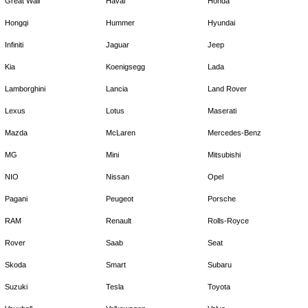
Great Wall
Haval
Honda
Hongqi
Hummer
Hyundai
Infiniti
Jaguar
Jeep
Kia
Koenigsegg
Lada
Lamborghini
Lancia
Land Rover
Lexus
Lotus
Maserati
Mazda
McLaren
Mercedes-Benz
MG
Mini
Mitsubishi
NIO
Nissan
Opel
Pagani
Peugeot
Porsche
RAM
Renault
Rolls-Royce
Rover
Saab
Seat
Skoda
Smart
Subaru
Suzuki
Tesla
Toyota