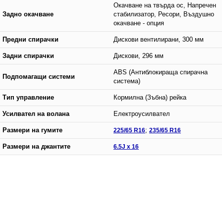
Окачване на твърда ос, Напречен
Задно окачване
стабилизатор, Ресори, Въздушно
окачване - опция
Предни спирачки
Дискови вентилирани, 300 мм
Задни спирачки
Дискови, 296 мм
ABS (Антиблокираща спирачна
Подпомагащи системи
система)
Тип управление
Кормилна (Зъбна) рейка
Усилвател на волана
Електроусилвател
Размери на гумите
225/65 R16
;
235/65 R16
Размери на джантите
6.5J x 16