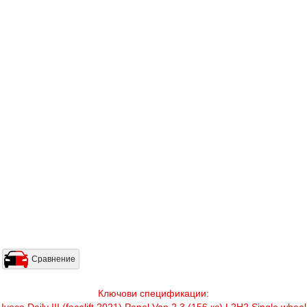
Сравнение
Ключови спецификации:
Iveco Daily III (facelift 2021) Panel Van 2.3 (156 кс) L2H2 Single wheel