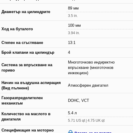
89 мм
Диаметър на цилиндрите
3.5 in.
100 мм
Ход на буталото
3.94 in.
Степен на сгъстяване
13:1
Брой клапани на цилиндър
4
Многоточково индиректно
Система за впръскване на
впръскване (многоточков
гориво
инжекцион)
Начин на въздушна аспирация
Атмосферен двигател
(Вид пълнене)
Газоразпределителен
DOHC, VCT
механизъм
5.4 л
Количество на маслото в
двигателя
5.71 US qt | 4.75 UK qt
Спецификация на моторно