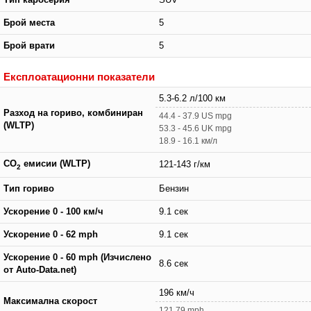
Брой места
5
Брой врати
5
Експлоатационни показатели
5.3-6.2 л/100 км
Разход на гориво, комбиниран
44.4 - 37.9 US mpg
(WLTP)
53.3 - 45.6 UK mpg
18.9 - 16.1 км/л
CO
емисии (WLTP)
121-143 г/км
2
Тип гориво
Бензин
Ускорение 0 - 100 км/ч
9.1 сек
Ускорение 0 - 62 mph
9.1 сек
Ускорение 0 - 60 mph (Изчислено
8.6 сек
от Auto-Data.net)
196 км/ч
Максимална скорост
121.79 mph