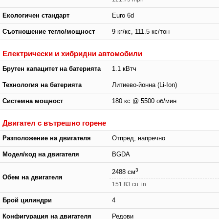
Екологичен стандарт
Euro 6d
Съотношение тегло/мощност
9 кг/кс, 111.5 кс/тон
Електрически и хибридни автомобили
Брутен капацитет на батерията
1.1 кВтч
Технология на батерията
Литиево-йонна (Li-Ion)
Системна мощност
180 кс @ 5500 об/мин
Двигател с вътрешно горене
Разположение на двигателя
Отпред, напречно
Модел/код на двигателя
BGDA
3
2488 см
Обем на двигателя
151.83 cu. in.
Брой цилиндри
4
Конфигурация на двигателя
Редови