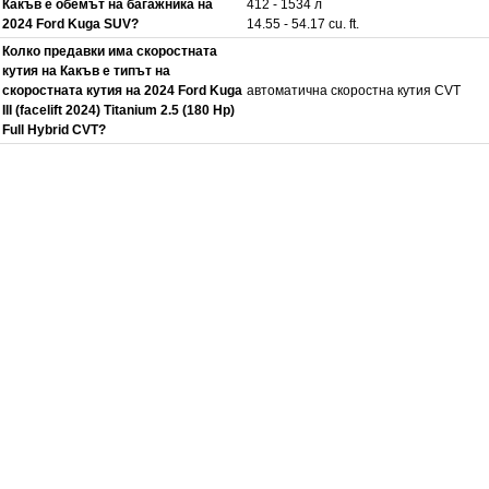
Какъв е обемът на багажника на
412 - 1534 л
2024 Ford Kuga SUV?
14.55 - 54.17 cu. ft.
Колко предавки има скоростната
кутия на Какъв е типът на
скоростната кутия на 2024 Ford Kuga
автоматична скоростна кутия CVT
III (facelift 2024) Titanium 2.5 (180 Hp)
Full Hybrid CVT?