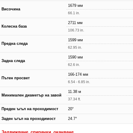
1679 мм
Височина
66.1 in.
2711 мм
Колесна база
106.73 in.
1599 мм
Предна следа
62.95 in.
1590 мм
Задна следа
62.6 in.
166-174 мм
Пътен просвет
6.54 - 6.85 in.
11.38 м
Минимален диаметър на завой
37.34 ft.
Преден ъгъл на проходимост
20°
Заден ъгъл на проходимост
24.7°
Задвижване, спирачки, окачване