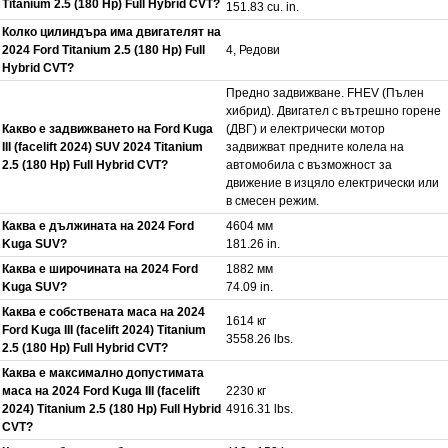
Titanium 2.5 (180 Hp) Full Hybrid CVT?
151.83 cu. in.
Колко цилиндъра има двигателят на
2024 Ford Titanium 2.5 (180 Hp) Full
4, Редови
Hybrid CVT?
Предно задвижване. FHEV (Пълен
хибрид). Двигател с вътрешно горене
Какво е задвижването на Ford Kuga
(ДВГ) и електрически мотор
III (facelift 2024) SUV 2024 Titanium
задвижват предните колела на
2.5 (180 Hp) Full Hybrid CVT?
автомобила с възможност за
движение в изцяло електрически или
в смесен режим.
Каква е дължината на 2024 Ford
4604 мм
Kuga SUV?
181.26 in.
Каква е широчината на 2024 Ford
1882 мм
Kuga SUV?
74.09 in.
Каква е собствената маса на 2024
1614 кг
Ford Kuga III (facelift 2024) Titanium
3558.26 lbs.
2.5 (180 Hp) Full Hybrid CVT?
Каква е максимално допустимата
маса на 2024 Ford Kuga III (facelift
2230 кг
2024) Titanium 2.5 (180 Hp) Full Hybrid
4916.31 lbs.
CVT?