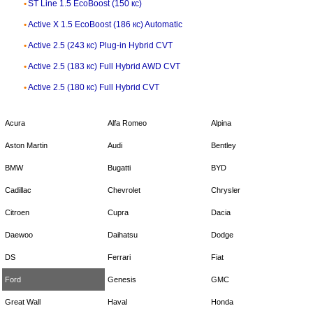
ST Line 1.5 EcoBoost (150 кс)
Active X 1.5 EcoBoost (186 кс) Automatic
Active 2.5 (243 кс) Plug-in Hybrid CVT
Active 2.5 (183 кс) Full Hybrid AWD CVT
Active 2.5 (180 кс) Full Hybrid CVT
Acura
Alfa Romeo
Alpina
Aston Martin
Audi
Bentley
BMW
Bugatti
BYD
Cadillac
Chevrolet
Chrysler
Citroen
Cupra
Dacia
Daewoo
Daihatsu
Dodge
DS
Ferrari
Fiat
Ford
Genesis
GMC
Great Wall
Haval
Honda