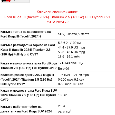
Ключови спецификации:
Ford Kuga III (facelift 2024) Titanium 2.5 (180 кс) Full Hybrid CVT
/SUV 2024 - /
Какъв е типът на каросерията на
SUV, 5 врати, 5 места
Ford Kuga III (facelift 2024)?
5.3-6.2 л/100 км
Какъв е разходът на гориво на Ford
44.4 - 37.9 US mpg
Kuga III (facelift 2024) Titanium 2.5
53.3 - 45.6 UK mpg
(180 Hp) Full Hybrid CVT?
18.9 - 16.1 км/л
121-143 г/км CO
Каква е екологичността на Ford Kuga
2
Titanium 2.5 (180 Hp) Full Hybrid CVT?
Euro 6d
Колко бързо се движи 2024 Kuga III
196 км/ч | 121.79 mph
(facelift 2024) Titanium 2.5 (180 Hp)
0-100 км/ч: 9.1 сек
Full Hybrid CVT?
0-60 mph: 8.6 сек
Каква е мощността на Ford Kuga SUV
2024 Titanium 2.5 (180 Hp) Full Hybrid
180 кс
CVT?
2.5 л
Какъв е работният обем на
3
двигателя на Ford Kuga SUV 2024
2488 см