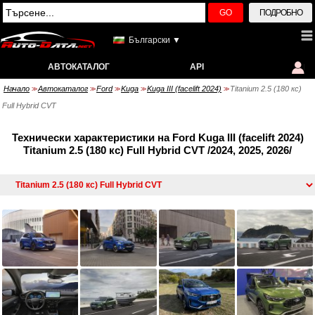
GO
ПОДРОБНО
Български ▼
АВТОКАТАЛОГ
API
Начало
Автокаталог
Ford
Kuga
Kuga III (facelift 2024)
Titanium 2.5 (180 кс)
>>
>>
>>
>>
>>
Full Hybrid CVT
Технически характеристики на Ford Kuga III (facelift 2024)
Titanium 2.5 (180 кс) Full Hybrid CVT /2024, 2025, 2026/