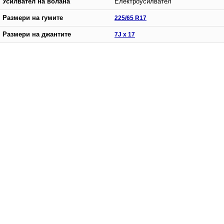
Усилвател на волана
Електроусилвател
Размери на гумите
225/65 R17
Размери на джантите
7J x 17