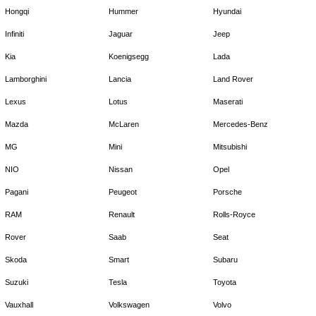
Hongqi
Hummer
Hyundai
Infiniti
Jaguar
Jeep
Kia
Koenigsegg
Lada
Lamborghini
Lancia
Land Rover
Lexus
Lotus
Maserati
Mazda
McLaren
Mercedes-Benz
MG
Mini
Mitsubishi
NIO
Nissan
Opel
Pagani
Peugeot
Porsche
RAM
Renault
Rolls-Royce
Rover
Saab
Seat
Skoda
Smart
Subaru
Suzuki
Tesla
Toyota
Vauxhall
Volkswagen
Volvo