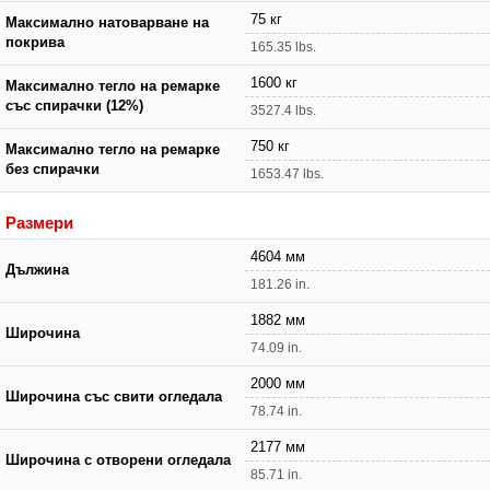
75 кг
Максимално натоварване на
покрива
165.35 lbs.
1600 кг
Максимално тегло на ремарке
със спирачки (12%)
3527.4 lbs.
750 кг
Максимално тегло на ремарке
без спирачки
1653.47 lbs.
Размери
4604 мм
Дължина
181.26 in.
1882 мм
Широчина
74.09 in.
2000 мм
Широчина със свити огледала
78.74 in.
2177 мм
Широчина с отворени огледала
85.71 in.