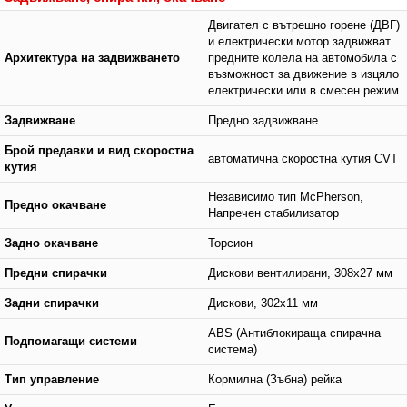
Двигател с вътрешно горене (ДВГ)
и електрически мотор задвижват
Архитектура на задвижването
предните колела на автомобила с
възможност за движение в изцяло
електрически или в смесен режим.
Задвижване
Предно задвижване
Брой предавки и вид скоростна
автоматична скоростна кутия CVT
кутия
Независимо тип McPherson,
Предно окачване
Напречен стабилизатор
Задно окачване
Торсион
Предни спирачки
Дискови вентилирани, 308x27 мм
Задни спирачки
Дискови, 302x11 мм
ABS (Антиблокираща спирачна
Подпомагащи системи
система)
Тип управление
Кормилна (Зъбна) рейка