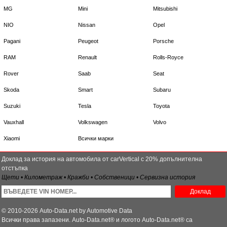
MG
Mini
Mitsubishi
NIO
Nissan
Opel
Pagani
Peugeot
Porsche
RAM
Renault
Rolls-Royce
Rover
Saab
Seat
Skoda
Smart
Subaru
Suzuki
Tesla
Toyota
Vauxhall
Volkswagen
Volvo
Xiaomi
Всички марки
Доклад за история на автомобила от carVertical с 20% допълнителна
отстъпка
Щети • Километраж • Кражби • Собственици • Сервизна история
Доклад
© 2010-2026 Auto-Data.net by Automotive Data
Всички права запазени. Auto-Data.net® и логото Auto-Data.net® са