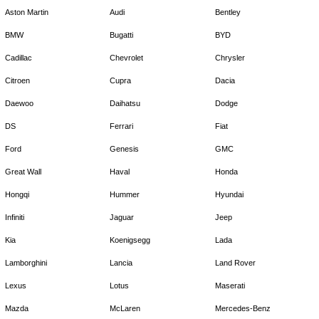
Aston Martin
Audi
Bentley
BMW
Bugatti
BYD
Cadillac
Chevrolet
Chrysler
Citroen
Cupra
Dacia
Daewoo
Daihatsu
Dodge
DS
Ferrari
Fiat
Ford
Genesis
GMC
Great Wall
Haval
Honda
Hongqi
Hummer
Hyundai
Infiniti
Jaguar
Jeep
Kia
Koenigsegg
Lada
Lamborghini
Lancia
Land Rover
Lexus
Lotus
Maserati
Mazda
McLaren
Mercedes-Benz