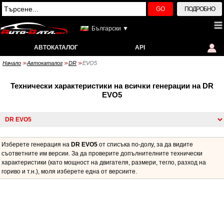
GO
ПОДРОБНО
Български ▼
АВТОКАТАЛОГ
API
Начало
Автокаталог
DR
EVO5
>>
>>
>>
Технически характеристики на всички генерации на DR
EVO5
Изберете генерация на
DR EVO5
от списъка по-долу, за да видите
съответните им версии. За да проверите допълнителните технически
характеристики (като мощност на двигателя, размери, тегло, разход на
гориво и т.н.), моля изберете една от версиите.