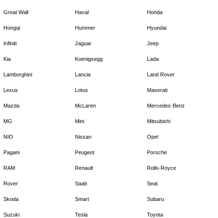
Great Wall
Haval
Honda
Hongqi
Hummer
Hyundai
Infiniti
Jaguar
Jeep
Kia
Koenigsegg
Lada
Lamborghini
Lancia
Land Rover
Lexus
Lotus
Maserati
Mazda
McLaren
Mercedes-Benz
MG
Mini
Mitsubishi
NIO
Nissan
Opel
Pagani
Peugeot
Porsche
RAM
Renault
Rolls-Royce
Rover
Saab
Seat
Skoda
Smart
Subaru
Suzuki
Tesla
Toyota