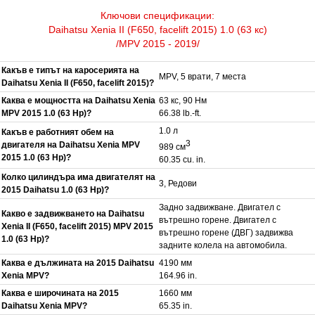
Ключови спецификации:
Daihatsu Xenia II (F650, facelift 2015) 1.0 (63 кс)
/MPV 2015 - 2019/
Какъв е типът на каросерията на
MPV, 5 врати, 7 места
Daihatsu Xenia II (F650, facelift 2015)?
Каква е мощността на Daihatsu Xenia
63 кс, 90 Нм
MPV 2015 1.0 (63 Hp)?
66.38 lb.-ft.
1.0 л
Какъв е работният обем на
3
двигателя на Daihatsu Xenia MPV
989 см
2015 1.0 (63 Hp)?
60.35 cu. in.
Колко цилиндъра има двигателят на
3, Редови
2015 Daihatsu 1.0 (63 Hp)?
Задно задвижване. Двигател с
Какво е задвижването на Daihatsu
вътрешно горене. Двигател с
Xenia II (F650, facelift 2015) MPV 2015
вътрешно горене (ДВГ) задвижва
1.0 (63 Hp)?
задните колела на автомобила.
Каква е дължината на 2015 Daihatsu
4190 мм
Xenia MPV?
164.96 in.
Каква е широчината на 2015
1660 мм
Daihatsu Xenia MPV?
65.35 in.