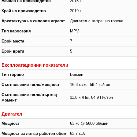
Начало на производство
2015 г
Край на производство
2019 г
Архитектура на силовия агрегат
Двигател с вътрешно горене
Тип каросерия
MPV
Брой места
7
Брой врати
5
Експлоатационни показатели
Тип гориво
Бензин
Съотношение тегло/мощност
16.8 кг/кс, 59.4 кс/тон
Съотношение тегло/въртящ
11.8 кг/Нм, 84.9 Нм/тон
момент
Двигател
Мощност
63 кс @ 5600 об/мин
Мощност за литър работен обем
63.7 кс/л