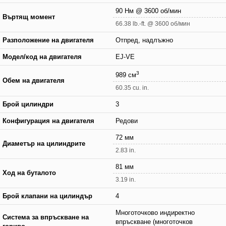
90 Нм @ 3600 об/мин
Въртящ момент
66.38 lb.-ft. @ 3600 об/мин
Разположение на двигателя
Отпред, надлъжно
Модел/код на двигателя
EJ-VE
3
989 см
Обем на двигателя
60.35 cu. in.
Брой цилиндри
3
Конфигурация на двигателя
Редови
72 мм
Диаметър на цилиндрите
2.83 in.
81 мм
Ход на буталото
3.19 in.
Брой клапани на цилиндър
4
Многоточково индиректно
Система за впръскване на
впръскване (многоточков