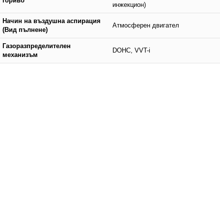
гориво
инжекцион)
Начин на въздушна аспирация
Атмосферен двигател
(Вид пълнене)
Газоразпределителен
DOHC, VVT-i
механизъм