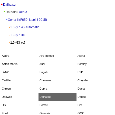
Daihatsu
Daihatsu
Xenia
Xenia II (F650, facelift 2015)
1.3 (97 кс) Automatic
1.3 (97 кс)
1.0 (63 кс)
Acura
Alfa Romeo
Alpina
Aston Martin
Audi
Bentley
BMW
Bugatti
BYD
Cadillac
Chevrolet
Chrysler
Citroen
Cupra
Dacia
Daewoo
Daihatsu
Dodge
DS
Ferrari
Fiat
Ford
Genesis
GMC