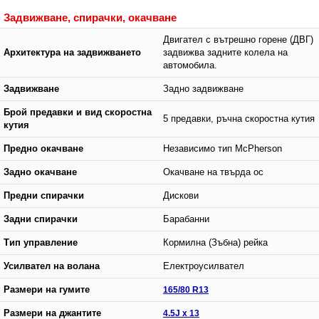
Задвижване, спирачки, окачване
Двигател с вътрешно горене (ДВГ)
Архитектура на задвижването
задвижва задните колела на
автомобила.
Задвижване
Задно задвижване
Брой предавки и вид скоростна
5 предавки, ръчна скоростна кутия
кутия
Предно окачване
Независимо тип McPherson
Задно окачване
Окачване на твърда ос
Предни спирачки
Дискови
Задни спирачки
Барабанни
Тип управление
Кормилна (Зъбна) рейка
Усилвател на волана
Електроусилвател
Размери на гумите
165/80 R13
Размери на джантите
4.5J x 13