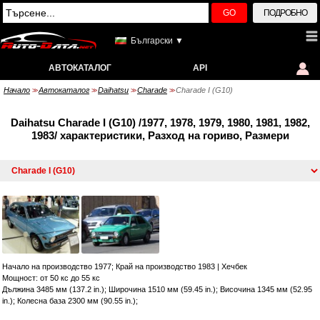
GO
ПОДРОБНО
Български ▼
АВТОКАТАЛОГ
API
Начало
Автокаталог
Daihatsu
Charade
Charade I (G10)
>>
>>
>>
>>
Daihatsu Charade I (G10) /1977, 1978, 1979, 1980, 1981, 1982,
1983/ характеристики, Разход на гориво, Размери
Начало на производство 1977; Край на производство 1983
|
Хечбек
Мощност: от 50 кс до 55 кс
Дължина 3485 мм (137.2 in.); Широчина 1510 мм (59.45 in.); Височина 1345 мм (52.95
in.); Колесна база 2300 мм (90.55 in.);