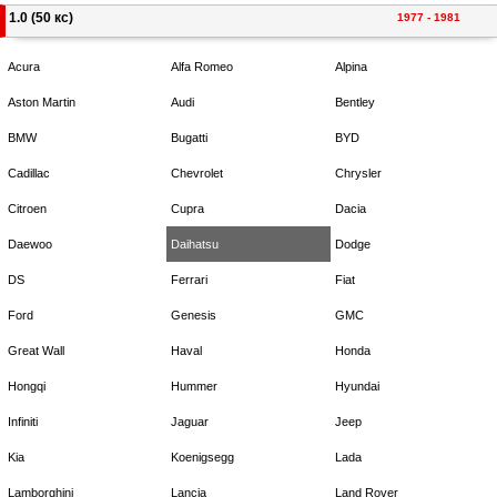
1.0 (50 кс)
1977 - 1981
Acura
Alfa Romeo
Alpina
Aston Martin
Audi
Bentley
BMW
Bugatti
BYD
Cadillac
Chevrolet
Chrysler
Citroen
Cupra
Dacia
Daewoo
Daihatsu
Dodge
DS
Ferrari
Fiat
Ford
Genesis
GMC
Great Wall
Haval
Honda
Hongqi
Hummer
Hyundai
Infiniti
Jaguar
Jeep
Kia
Koenigsegg
Lada
Lamborghini
Lancia
Land Rover