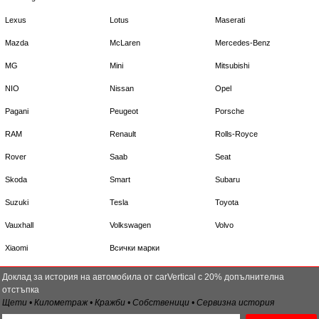
Lexus
Lotus
Maserati
Mazda
McLaren
Mercedes-Benz
MG
Mini
Mitsubishi
NIO
Nissan
Opel
Pagani
Peugeot
Porsche
RAM
Renault
Rolls-Royce
Rover
Saab
Seat
Skoda
Smart
Subaru
Suzuki
Tesla
Toyota
Vauxhall
Volkswagen
Volvo
Xiaomi
Всички марки
Доклад за история на автомобила от carVertical с 20% допълнителна
отстъпка
Щети • Километраж • Кражби • Собственици • Сервизна история