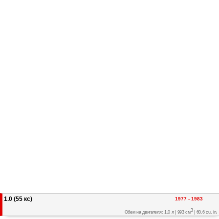
1.0 (55 кс)
1977 - 1983
3
Обем на двигателя: 1.0 л | 993 см
| 60.6 cu. in.