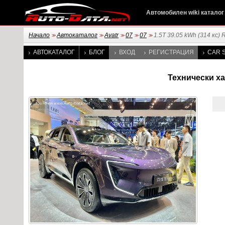
Автомобилен wiki каталог
Начало
Автокаталог
Avatr
07
07
1.5T 39.05 kWh (314 кс)
>>
>>
>>
>>
>>
АВТОКАТАЛОГ
БЛОГ
ВХОД
РЕГИСТРАЦИЯ
CAR S
Технически хар