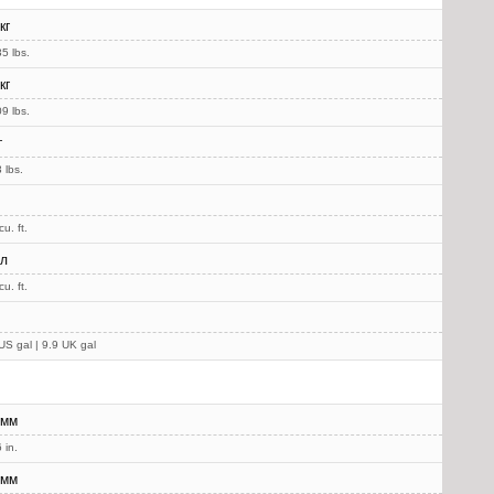
кг
5 lbs.
кг
9 lbs.
г
 lbs.
u. ft.
 л
u. ft.
US gal | 9.9 UK gal
 мм
 in.
 мм