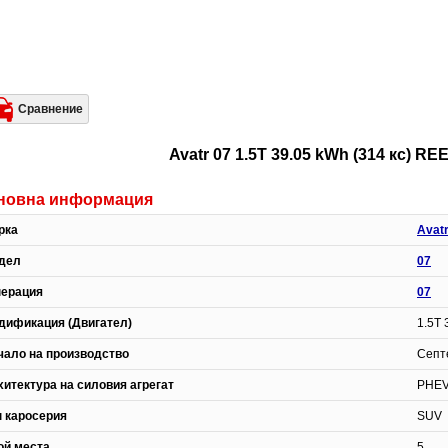
Сравнение
Avatr 07 1.5T 39.05 kWh (314 кс) 
новна информация
рка
Avat
дел
07
нерация
07
дификация (Двигател)
1.5T 
чало на производство
Септе
хитектура на силовия агрегат
PHEV
п каросерия
SUV
ой места
5