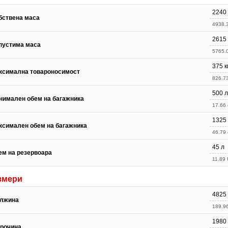
2240 
бствена маса
4938.3
2615 
пустима маса
5765.0
375 к
ксимална товароносимост
826.73
500 л
нимален обем на багажника
17.66 c
1325
ксимален обем на багажника
46.79 c
45 л
ем на резервоара
11.89 
змери
4825
лжина
189.96
1980
рочина