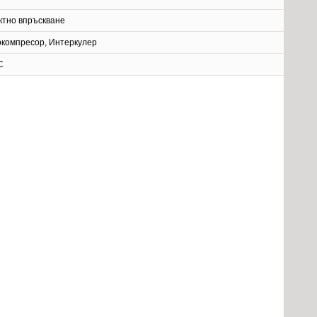
ктно впръскване
окомпресор, Интеркулер
C