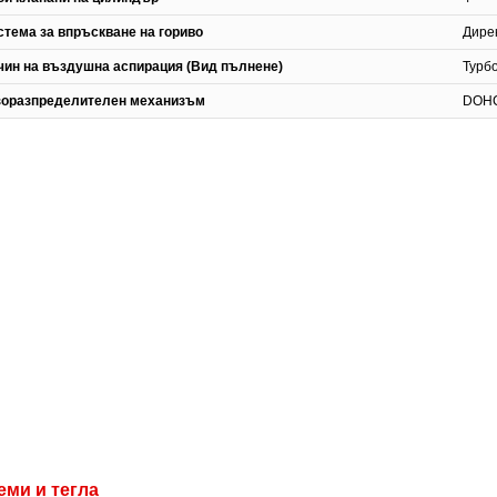
стема за впръскване на гориво
Дире
чин на въздушна аспирация (Вид пълнене)
Турб
зоразпределителен механизъм
DOH
еми и тегла