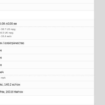
6.08 л/100 км
- 38.7 US mpg
 46.5 UK mpg
- 16.4 км/л
н / електричество
ек
ек
ек
м/ч
6 mph
/кс, 140.2 кс/тон
г/Нм, 163.8 Нм/тон