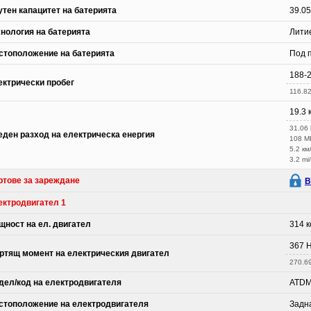
утен капацитет на батерията
39.05
хнология на батерията
Лити
стоположение на батерията
Под 
188-2
ектрически пробег
116.82
19.3 
31.06
еден разход на електрическа енергия
108 
5.2 км
3.2 mi
ртове за зареждане
В
ектродвигател 1
щност на ел. двигател
314 к
367 
ртящ момент на електрическия двигател
270.69 
дел/код на електродвигателя
ATD
стоположение на електродвигателя
Задн