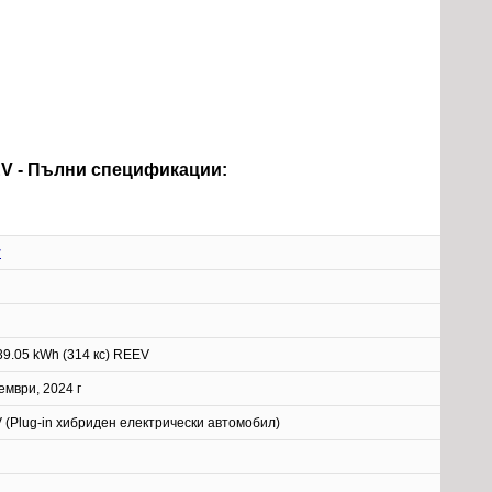
REEV - Пълни спецификации:
r
39.05 kWh (314 кс) REEV
мври, 2024 г
 (Plug-in хибриден електрически автомобил)