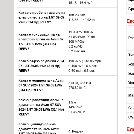
(314 Hp) REEV?
151.5 - 16.4 км/л
Бр
Какъв е пробегът изцяло на
188-230 км
електричество на 1.5T 39.05
116.82 - 142.92 mi
Ек
kWh (314 Hp) REEV?
19.3 кВтч/100 км.
Каква е консумацията на
31.06 kWh/100 mi
Ра
електроенергия на Avatr 07
108 MPGe
1.5T 39.05 kWh (314 Hp)
5.2 км/кВтч
REEV?
3.2 mi/кВтч
Ти
Колко бързо се движи 2024
190 км/ч | 118.06 mph
Уск
07 1.5T 39.05 kWh (314 Hp)
0-100 км/ч: 6.6 сек
REEV?
0-60 mph: 6.3 сек
Уск
Каква е мощността на Avatr
Уск
314 кс, 367 Нм
07 SUV 2024 1.5T 39.05 kWh
270.69 lb.-ft.
(314 Hp) REEV?
Ма
Какъв е работният обем на
1.5 л
двигателя на Avatr 07 SUV
3
1497 см
Съ
2024 1.5T 39.05 kWh (314 Hp)
91.35 cu. in.
REEV?
Съ
Колко цилиндъра има
Ел
двигателят на 2024 Avatr
4, Редови
1.5T 39.05 kWh (314 Hp)