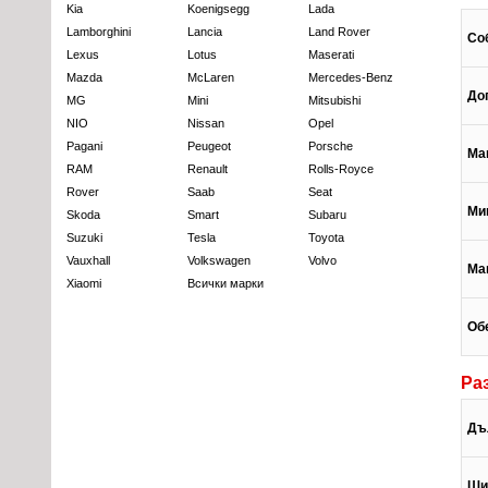
Kia
Koenigsegg
Lada
Lamborghini
Lancia
Land Rover
Со
Lexus
Lotus
Maserati
Mazda
McLaren
Mercedes-Benz
До
MG
Mini
Mitsubishi
NIO
Nissan
Opel
Pagani
Peugeot
Porsche
Ма
RAM
Renault
Rolls-Royce
Rover
Saab
Seat
Ми
Skoda
Smart
Subaru
Suzuki
Tesla
Toyota
Vauxhall
Volkswagen
Volvo
Ма
Xiaomi
Всички марки
Об
Ра
Дъ
Ши