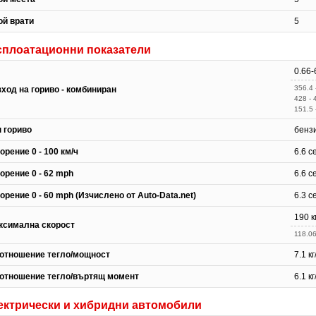
ой врати
5
сплоатационни показатели
0.66-
356.4 
зход на гориво - комбиниран
428 -
151.5 
п гориво
бензи
орение 0 - 100 км/ч
6.6 с
орение 0 - 62 mph
6.6 с
орение 0 - 60 mph (Изчислено от Auto-Data.net)
6.3 с
190 к
ксимална скорост
118.0
отношение тегло/мощност
7.1 кг
отношение тегло/въртящ момент
6.1 к
ектрически и хибридни автомобили