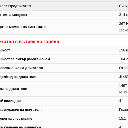
п електродвигател
Синх
стемна мощност
314 к
367 
ртящ момент на системата
270.69 
игател с вътрешно горене
щност
156 к
щност за литър работен обем
104.2
зположение на двигателя
Отпр
дел/код на двигателя
JL46
1497
ем на двигателя
91.35 
ой цилиндри
4
нфигурация на двигателя
Редо
епен на сгъстяване
15:1
ой клапани на цилиндър
4