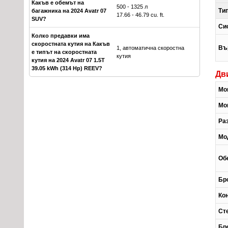
Какъв е обемът на
500 - 1325 л
Ти
багажника на 2024 Avatr 07
17.66 - 46.79 cu. ft.
SUV?
Си
Колко предавки има
скоростната кутия на Какъв
Въ
1, автоматична скоростна
е типът на скоростната
кутия
кутия на 2024 Avatr 07 1.5T
39.05 kWh (314 Hp) REEV?
Дв
Мо
Мо
Ра
Мо
Об
Бр
Ко
Ст
Бр