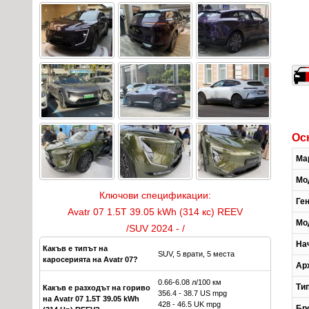
Ос
Ма
Мо
Ключови спецификации:
Ге
Avatr 07 1.5T 39.05 kWh (314 кс) REEV
Мо
/SUV 2024 - /
На
Какъв е типът на
SUV, 5 врати, 5 места
каросерията на Avatr 07?
Ар
0.66-6.08 л/100 км
Ти
Какъв е разходът на гориво
356.4 - 38.7 US mpg
на Avatr 07 1.5T 39.05 kWh
428 - 46.5 UK mpg
Бр