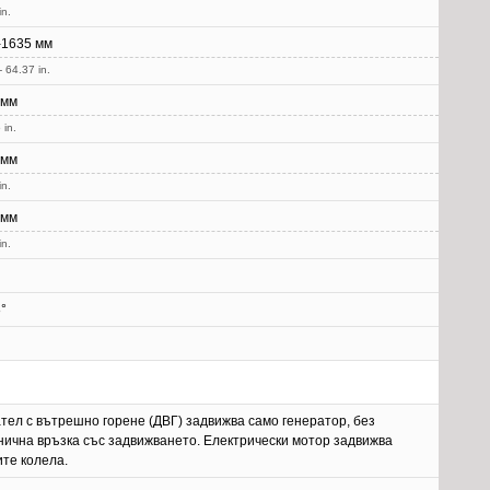
in.
-1635 мм
- 64.37 in.
 мм
 in.
 мм
in.
 мм
in.
°
тел с вътрешно горене (ДВГ) задвижва само генератор, без
нична връзка със задвижването. Електрически мотор задвижва
те колела.