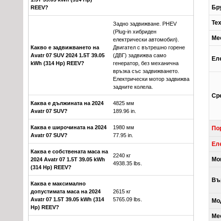
Бр
REEV?
Те
Задно задвижване. PHEV
(Plug-in хибриден
Ме
електрически автомобил).
Какво е задвижването на
Двигател с вътрешно горене
Avatr 07 SUV 2024 1.5T 39.05
(ДВГ) задвижва само
Ел
kWh (314 Hp) REEV?
генератор, без механична
връзка със задвижването.
Електрически мотор задвижва
задните колела.
Ср
Каква е дължината на 2024
4825 мм
Avatr 07 SUV?
189.96 in.
Каква е широчината на 2024
1980 мм
По
Avatr 07 SUV?
77.95 in.
Ел
Каква е собствената маса на
2240 кг
Мо
2024 Avatr 07 1.5T 39.05 kWh
4938.35 lbs.
(314 Hp) REEV?
Въ
Каква е максимално
допустимата маса на 2024
2615 кг
Avatr 07 1.5T 39.05 kWh (314
5765.09 lbs.
Мо
Hp) REEV?
Ме