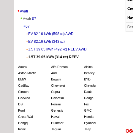
Си
Avatr
На
Avatr
07
07
Га
EV 82.16 kWh (598 кс) AWD
EV 82.16 kWh (343 кс)
1.5T 39.05 kWh (492 кс) REEV AWD
1.5T 39.05 kWh (314 кс) REEV
Acura
Alfa Romeo
Alpina
Aston Martin
Audi
Bentley
BMW
Bugatti
BYD
Cadillac
Chevrolet
Chrysler
Citroen
Cupra
Dacia
Daewoo
Daihatsu
Dodge
DS
Ferrari
Fiat
Ford
Genesis
GMC
Great Wall
Haval
Honda
Hongqi
Hummer
Hyundai
Infiniti
Jaguar
Jeep
Об