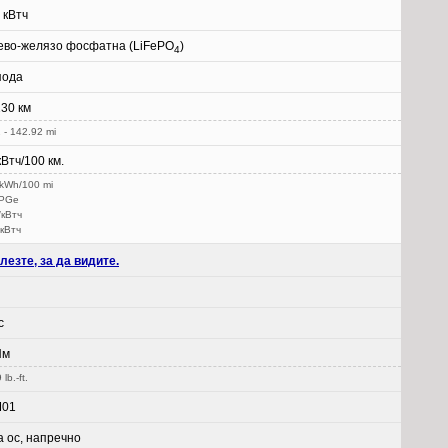
 кВтч
ево-желязо фосфатна (LiFePO
)
4
пода
30 км
 - 142.92 mi
кВтч/100 км.
 kWh/100 mi
MPGe
/кВтч
/кВтч
лезте, за да видите.
с
Нм
lb.-ft.
M01
а ос, напречно