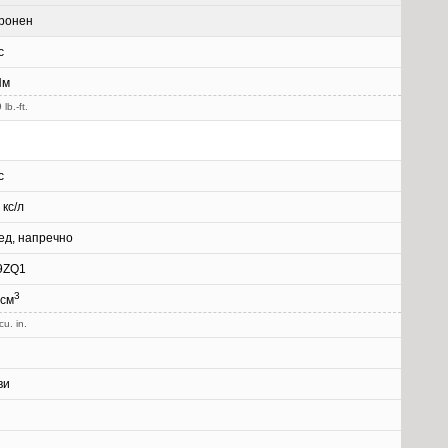
ронен
с
Нм
lb.-ft.
с
 кс/л
ед, напречно
9ZQ1
3
 см
cu. in.
ви