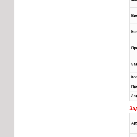
Ви
Ко
Пр
За
Ко
Пр
За
За
Ар