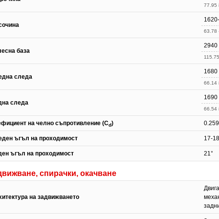
77.95 
1620
сочина
63.78 
2940
лесна база
115.75
1680
една следа
66.14 
1690
дна следа
66.54 
ефициент на челно съпротивление (C
)
0.259
d
еден ъгъл на проходимост
17-18
ден ъгъл на проходимост
21°
движване, спирачки, окачване
Двига
хитектура на задвижването
меха
задни