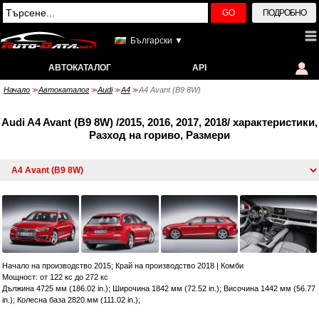
GO
ПОДРОБНО
Български ▼
АВТОКАТАЛОГ
API
Начало
Автокаталог
Audi
A4
A4 Avant (B9 8W)
>>
>>
>>
>>
Audi A4 Avant (B9 8W) /2015, 2016, 2017, 2018/ характеристики,
Разход на гориво, Размери
Начало на производство 2015; Край на производство 2018
|
Комби
Мощност: от 122 кс до 272 кс
Дължина 4725 мм (186.02 in.); Широчина 1842 мм (72.52 in.); Височина 1442 мм (56.77
in.); Колесна база 2820 мм (111.02 in.);