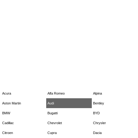
Acura
Alfa Romeo
Alpina
Aston Martin
Audi
Bentley
BMW
Bugatti
BYD
Cadillac
Chevrolet
Chrysler
Citroen
Cupra
Dacia