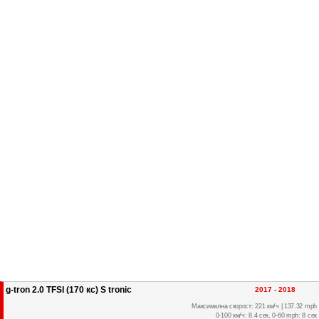
g-tron 2.0 TFSI (170 кс) S tronic
2017 - 2018
Максимална скорост: 221 км/ч | 137.32 mph
0-100 км/ч: 8.4 сек, 0-60 mph: 8 сек