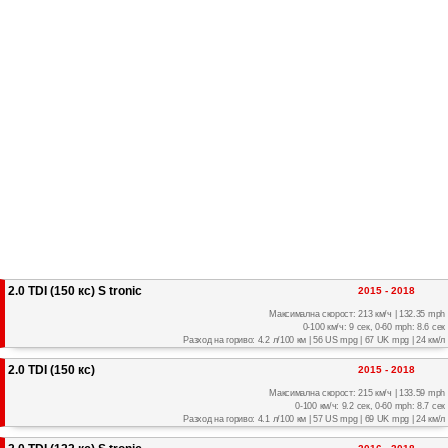
2.0 TDI (150 кс) S tronic
2015 - 2018
Максимална скорост: 213 км/ч | 132.35 mph
0-100 км/ч: 9 сек, 0-60 mph: 8.6 сек
Разход на гориво: 4.2 л/100 км | 56 US mpg | 67 UK mpg | 24 км/л
2.0 TDI (150 кс)
2015 - 2018
Максимална скорост: 215 км/ч | 133.59 mph
0-100 км/ч: 9.2 сек, 0-60 mph: 8.7 сек
Разход на гориво: 4.1 л/100 км | 57 US mpg | 69 UK mpg | 24 км/л