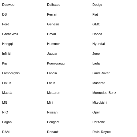
Daewoo
Daihatsu
Dodge
DS
Ferrari
Fiat
Ford
Genesis
GMC
Great Wall
Haval
Honda
Hongqi
Hummer
Hyundai
Infiniti
Jaguar
Jeep
Kia
Koenigsegg
Lada
Lamborghini
Lancia
Land Rover
Lexus
Lotus
Maserati
Mazda
McLaren
Mercedes-Benz
MG
Mini
Mitsubishi
NIO
Nissan
Opel
Pagani
Peugeot
Porsche
RAM
Renault
Rolls-Royce