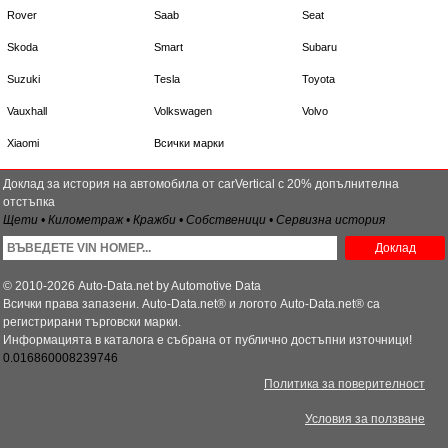
Rover
Saab
Seat
Skoda
Smart
Subaru
Suzuki
Tesla
Toyota
Vauxhall
Volkswagen
Volvo
Xiaomi
Всички марки
Доклад за история на автомобила от carVertical с 20% допълнителна
отстъпка
Щети • Километраж • Кражби • Собственици • Сервизна история
Доклад
© 2010-2026 Auto-Data.net by Automotive Data
Всички права запазени. Auto-Data.net® и логото Auto-Data.net® са
регистрирани търговски марки.
Информацията в каталога е събрана от публично достъпни източници!
0.016860008239746
Политика за поверителност
Условия за ползване