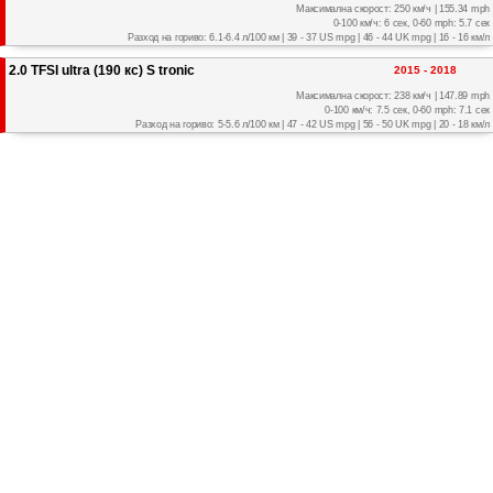
Максимална скорост: 250 км/ч | 155.34 mph
0-100 км/ч: 6 сек, 0-60 mph: 5.7 сек
Разход на гориво: 6.1-6.4 л/100 км | 39 - 37 US mpg | 46 - 44 UK mpg | 16 - 16 км/л
2.0 TFSI ultra (190 кс) S tronic
2015 - 2018
Максимална скорост: 238 км/ч | 147.89 mph
0-100 км/ч: 7.5 сек, 0-60 mph: 7.1 сек
Разход на гориво: 5-5.6 л/100 км | 47 - 42 US mpg | 56 - 50 UK mpg | 20 - 18 км/л