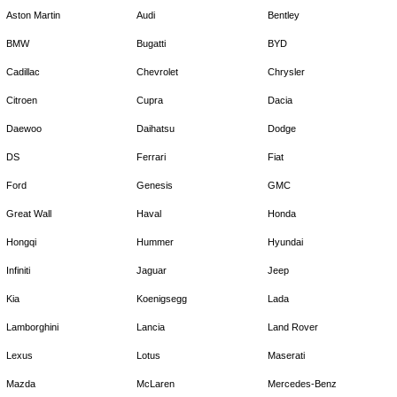
Aston Martin
Audi
Bentley
BMW
Bugatti
BYD
Cadillac
Chevrolet
Chrysler
Citroen
Cupra
Dacia
Daewoo
Daihatsu
Dodge
DS
Ferrari
Fiat
Ford
Genesis
GMC
Great Wall
Haval
Honda
Hongqi
Hummer
Hyundai
Infiniti
Jaguar
Jeep
Kia
Koenigsegg
Lada
Lamborghini
Lancia
Land Rover
Lexus
Lotus
Maserati
Mazda
McLaren
Mercedes-Benz