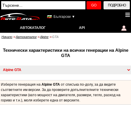
GO
ПОДРОБНО
Български ▼
АВТОКАТАЛОГ
API
Начало
Автокаталог
Alpine
GTA
>>
>>
>>
Технически характеристики на всички генерации на Alpine
GTA
Изберете генерация на
Alpine GTA
от списъка по-долу, за да видите
съответните им версии. За да проверите допълнителните технически
характеристики (като мощност на двигателя, размери, тегло, разход на
гориво и т.н.), моля изберете една от версиите.