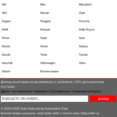
MG
Mini
Mitsubishi
NIO
Nissan
Opel
Pagani
Peugeot
Porsche
RAM
Renault
Rolls-Royce
Rover
Saab
Seat
Skoda
Smart
Subaru
Suzuki
Tesla
Toyota
Vauxhall
Volkswagen
Volvo
Xiaomi
Всички марки
Доклад за история на автомобила от carVertical с 20% допълнителна
отстъпка
Щети • Километраж • Кражби • Собственици • Сервизна история
Доклад
© 2010-2026 Auto-Data.net by Automotive Data
Всички права запазени. Auto-Data.net® и логото Auto-Data.net® са