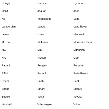
Hongqi
Hummer
Hyundai
Infiniti
Jaguar
Jeep
Kia
Koenigsegg
Lada
Lamborghini
Lancia
Land Rover
Lexus
Lotus
Maserati
Mazda
McLaren
Mercedes-Benz
MG
Mini
Mitsubishi
NIO
Nissan
Opel
Pagani
Peugeot
Porsche
RAM
Renault
Rolls-Royce
Rover
Saab
Seat
Skoda
Smart
Subaru
Suzuki
Tesla
Toyota
Vauxhall
Volkswagen
Volvo