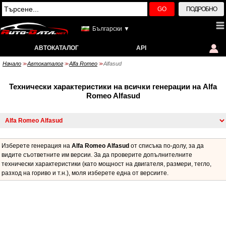
GO
ПОДРОБНО
Български ▼
АВТОКАТАЛОГ
API
Начало
Автокаталог
Alfa Romeo
Alfasud
>>
>>
>>
Технически характеристики на всички генерации на Alfa
Romeo Alfasud
Изберете генерация на
Alfa Romeo Alfasud
от списъка по-долу, за да
видите съответните им версии. За да проверите допълнителните
технически характеристики (като мощност на двигателя, размери, тегло,
разход на гориво и т.н.), моля изберете една от версиите.