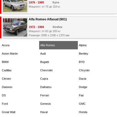
1976 - 1989
Купе
Мощност: от 76 до 118 кс
Alfa Romeo Alfasud (901)
1972 - 1984
Хечбек
Мощност: от 60 до 105 кс
Размери: 3995 x 1590 x 1370 мм
Acura
Alfa Romeo
Alpina
Aston Martin
Audi
Bentley
BMW
Bugatti
BYD
Cadillac
Chevrolet
Chrysler
Citroen
Cupra
Dacia
Daewoo
Daihatsu
Dodge
DS
Ferrari
Fiat
Ford
Genesis
GMC
Great Wall
Haval
Honda