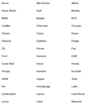
Acura
Alfa Romeo
Alpina
Aston Martin
Audi
Bentley
BMW
Bugatti
BYD
Cadillac
Chevrolet
Chrysler
Citroen
Cupra
Dacia
Daewoo
Daihatsu
Dodge
DS
Ferrari
Fiat
Ford
Genesis
GMC
Great Wall
Haval
Honda
Hongqi
Hummer
Hyundai
Infiniti
Jaguar
Jeep
Kia
Koenigsegg
Lada
Lamborghini
Lancia
Land Rover
Lexus
Lotus
Maserati