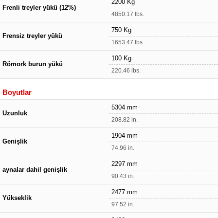
2200 Kg
Frenli treyler yükü (12%)
4850.17 lbs.
750 Kg
Frensiz treyler yükü
1653.47 lbs.
100 Kg
Römork burun yükü
220.46 lbs.
Boyutlar
5304 mm
Uzunluk
208.82 in.
1904 mm
Genişlik
74.96 in.
2297 mm
aynalar dahil genişlik
90.43 in.
2477 mm
Yükseklik
97.52 in.