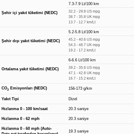
7.3-7.9 Lt/100 km
32.2 - 29.8 US mpg
Şehir içi yakıt tüketimi (NEDC)
38.7 - 35.8 UK mpg
13.7 - 12.7 km/Lt
5.2-5.8 Lt/100 km
45.2 - 40.6 US mpg
Şehir dışı yakıt tüketimi (NEDC)
54.3 - 48.7 UK mpg
19.2 - 17.2 km/Lt
6-6.6 Lt/100 km
39.2 - 35.6 US mpg
Ortalama yakıt tüketimi (NEDC)
47.1 - 42.8 UK mpg
16.7 - 15.2 km/Lt
CO
Emisyonları (NEDC)
156-173 g/km
2
Yakıt Tipi
Dizel
Hızlanma 0 - 100 km/saat
20.3 saniye
Hızlanma 0 - 62 mph
20.3 saniye
Hızlanma 0 - 60 mph (Auto-
19.3 saniye
Data.net tarafından hesaplanır)