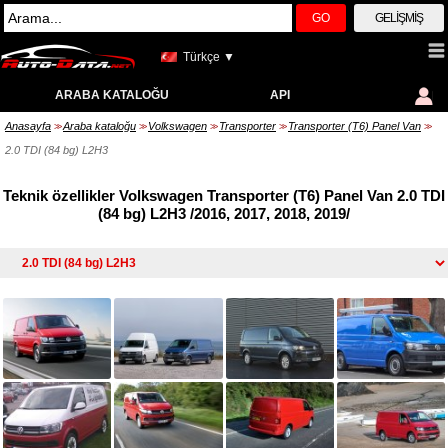
GO
GELIŞMIŞ
Türkçe ▼
ARABA KATALOĞU
API
Anasayfa
Araba kataloğu
Volkswagen
Transporter
Transporter (T6) Panel Van
>>
>>
>>
>>
>>
2.0 TDI (84 bg) L2H3
Teknik özellikler Volkswagen Transporter (T6) Panel Van 2.0 TDI
(84 bg) L2H3 /2016, 2017, 2018, 2019/