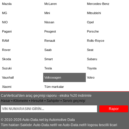
Mazda
McLaren
Mercedes-Benz
MG
Mini
Mitsubishi
NIO
Nissan
Opel
Pagani
Peugeot
Porsche
RAM
Renault
Rolls-Royce
Rover
Saab
Seat
Skoda
Smart
Subaru
Suzuki
Tesla
Toyota
Vauxhall
Volkswagen
Volvo
Xiaomi
Tüm markalar
CarVertical'den araç geçmişi raporu - ekstra %20 indirimle
Hasar • Kilometre • Hırsızlık • Sahipler • Servis geçmişi
Rapor
© 2010-2026 Auto-Data.net by Automotive Data
Tüm hakları Saklıdır. Auto-Data.net® ve Auto-Data.net® logosu tescilli ticari