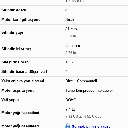
120.09 cu. in.
Silindir Adedi
4
Motor konfigürasyonu
Sıralı
81 mm
Silindir çapı
3.19 in.
95.5 mm
Silindir içi vuruş
3.76 in.
Sıkıştırma oranı
15.5:1
Silindir başına düşen valf
4
Yakıt enjeksiyon sistemi
Dizel - Commonrail
Motor aspirasyonu
Turbo kompresör, Intercooler
Valf yapısı
DOHC
7.4 Lt
Motor yağı kapasitesi
7.82 US qt | 6.51 UK qt
Motor yağı özellikleri
Görmek için giriş yapın.