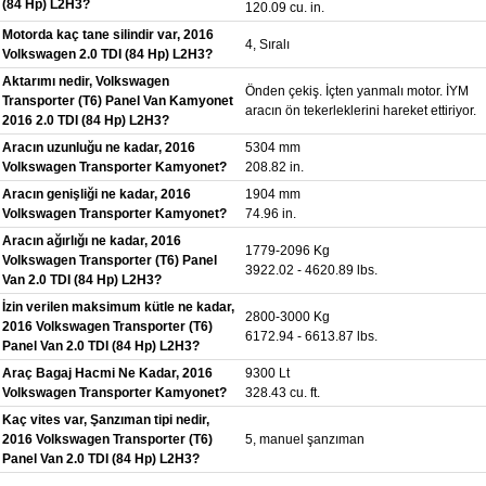
(84 Hp) L2H3?
120.09 cu. in.
Motorda kaç tane silindir var, 2016
4, Sıralı
Volkswagen 2.0 TDI (84 Hp) L2H3?
Aktarımı nedir, Volkswagen
Önden çekiş. İçten yanmalı motor. İYM
Transporter (T6) Panel Van Kamyonet
aracın ön tekerleklerini hareket ettiriyor.
2016 2.0 TDI (84 Hp) L2H3?
Aracın uzunluğu ne kadar, 2016
5304 mm
Volkswagen Transporter Kamyonet?
208.82 in.
Aracın genişliği ne kadar, 2016
1904 mm
Volkswagen Transporter Kamyonet?
74.96 in.
Aracın ağırlığı ne kadar, 2016
1779-2096 Kg
Volkswagen Transporter (T6) Panel
3922.02 - 4620.89 lbs.
Van 2.0 TDI (84 Hp) L2H3?
İzin verilen maksimum kütle ne kadar,
2800-3000 Kg
2016 Volkswagen Transporter (T6)
6172.94 - 6613.87 lbs.
Panel Van 2.0 TDI (84 Hp) L2H3?
Araç Bagaj Hacmi Ne Kadar, 2016
9300 Lt
Volkswagen Transporter Kamyonet?
328.43 cu. ft.
Kaç vites var, Şanzıman tipi nedir,
2016 Volkswagen Transporter (T6)
5, manuel şanzıman
Panel Van 2.0 TDI (84 Hp) L2H3?