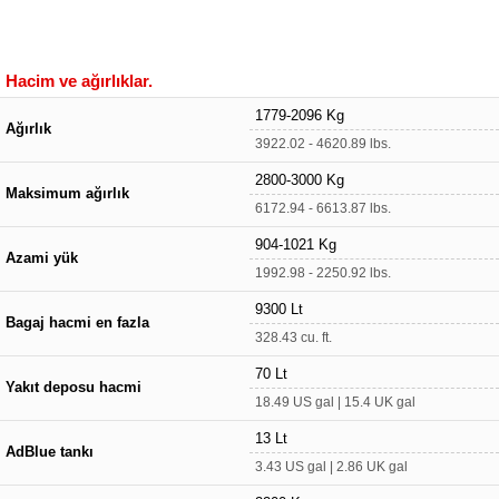
Hacim ve ağırlıklar.
1779-2096 Kg
Ağırlık
3922.02 - 4620.89 lbs.
2800-3000 Kg
Maksimum ağırlık
6172.94 - 6613.87 lbs.
904-1021 Kg
Azami yük
1992.98 - 2250.92 lbs.
9300 Lt
Bagaj hacmi en fazla
328.43 cu. ft.
70 Lt
Yakıt deposu hacmi
18.49 US gal | 15.4 UK gal
13 Lt
AdBlue tankı
3.43 US gal | 2.86 UK gal