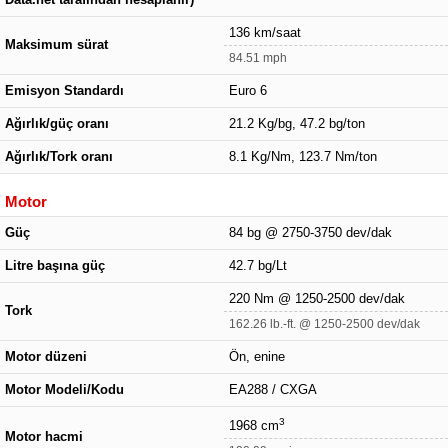
136 km/saat
Maksimum sürat
84.51 mph
Emisyon Standardı
Euro 6
Ağırlık/güç oranı
21.2 Kg/bg, 47.2 bg/ton
Ağırlık/Tork oranı
8.1 Kg/Nm, 123.7 Nm/ton
Motor
Güç
84 bg @ 2750-3750 dev/dak
Litre başına güç
42.7 bg/Lt
220 Nm @ 1250-2500 dev/dak
Tork
162.26 lb.-ft. @ 1250-2500 dev/dak
Motor düzeni
Ön, enine
Motor Modeli/Kodu
EA288 / CXGA
3
1968 cm
Motor hacmi