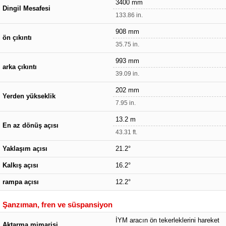
3400 mm
Dingil Mesafesi
133.86 in.
908 mm
ön çıkıntı
35.75 in.
993 mm
arka çıkıntı
39.09 in.
202 mm
Yerden yükseklik
7.95 in.
13.2 m
En az dönüş açısı
43.31 ft.
Yaklaşım açısı
21.2°
Kalkış açısı
16.2°
rampa açısı
12.2°
Şanzıman, fren ve süspansiyon
İYM aracın ön tekerleklerini hareket
Aktarma mimarisi