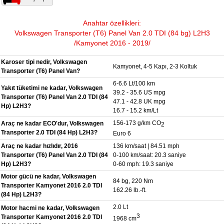
Anahtar özellikleri:
Volkswagen Transporter (T6) Panel Van 2.0 TDI (84 bg) L2H3
/Kamyonet 2016 - 2019/
Karoser tipi nedir, Volkswagen
Kamyonet, 4-5 Kapı, 2-3 Koltuk
Transporter (T6) Panel Van?
6-6.6 Lt/100 km
Yakıt tüketimi ne kadar, Volkswagen
39.2 - 35.6 US mpg
Transporter (T6) Panel Van 2.0 TDI (84
47.1 - 42.8 UK mpg
Hp) L2H3?
16.7 - 15.2 km/Lt
156-173 g/km CO
Araç ne kadar ECO'dur, Volkswagen
2
Transporter 2.0 TDI (84 Hp) L2H3?
Euro 6
Araç ne kadar hızlıdır, 2016
136 km/saat | 84.51 mph
Transporter (T6) Panel Van 2.0 TDI (84
0-100 km/saat: 20.3 saniye
Hp) L2H3?
0-60 mph: 19.3 saniye
Motor gücü ne kadar, Volkswagen
84 bg, 220 Nm
Transporter Kamyonet 2016 2.0 TDI
162.26 lb.-ft.
(84 Hp) L2H3?
2.0 Lt
Motor hacmi ne kadar, Volkswagen
3
Transporter Kamyonet 2016 2.0 TDI
1968 cm