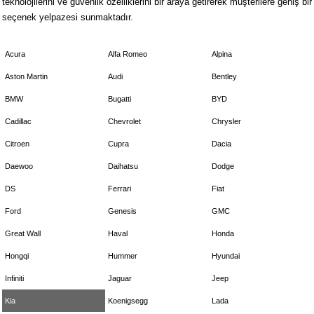
teknolojilerini ve güvenlik özelliklerini bir araya getirerek müşterilere geniş bir
seçenek yelpazesi sunmaktadır.
Acura
Alfa Romeo
Alpina
Aston Martin
Audi
Bentley
BMW
Bugatti
BYD
Cadillac
Chevrolet
Chrysler
Citroen
Cupra
Dacia
Daewoo
Daihatsu
Dodge
DS
Ferrari
Fiat
Ford
Genesis
GMC
Great Wall
Haval
Honda
Hongqi
Hummer
Hyundai
Infiniti
Jaguar
Jeep
Kia
Koenigsegg
Lada