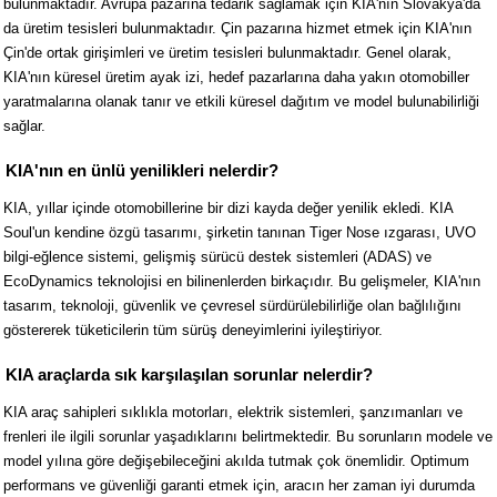
bulunmaktadır. Avrupa pazarına tedarik sağlamak için KIA'nın Slovakya'da
da üretim tesisleri bulunmaktadır. Çin pazarına hizmet etmek için KIA'nın
Çin'de ortak girişimleri ve üretim tesisleri bulunmaktadır. Genel olarak,
KIA'nın küresel üretim ayak izi, hedef pazarlarına daha yakın otomobiller
yaratmalarına olanak tanır ve etkili küresel dağıtım ve model bulunabilirliği
sağlar.
KIA'nın en ünlü yenilikleri nelerdir?
KIA, yıllar içinde otomobillerine bir dizi kayda değer yenilik ekledi. KIA
Soul'un kendine özgü tasarımı, şirketin tanınan Tiger Nose ızgarası, UVO
bilgi-eğlence sistemi, gelişmiş sürücü destek sistemleri (ADAS) ve
EcoDynamics teknolojisi en bilinenlerden birkaçıdır. Bu gelişmeler, KIA'nın
tasarım, teknoloji, güvenlik ve çevresel sürdürülebilirliğe olan bağlılığını
göstererek tüketicilerin tüm sürüş deneyimlerini iyileştiriyor.
KIA araçlarda sık karşılaşılan sorunlar nelerdir?
KIA araç sahipleri sıklıkla motorları, elektrik sistemleri, şanzımanları ve
frenleri ile ilgili sorunlar yaşadıklarını belirtmektedir. Bu sorunların modele ve
model yılına göre değişebileceğini akılda tutmak çok önemlidir. Optimum
performans ve güvenliği garanti etmek için, aracın her zaman iyi durumda