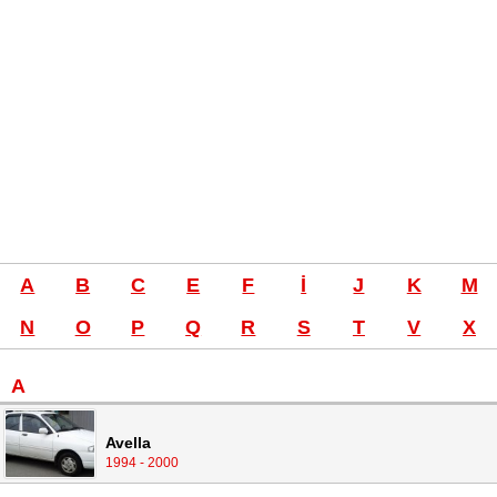
A
B
C
E
F
I
J
K
M
N
O
P
Q
R
S
T
V
X
A
Avella
1994 - 2000