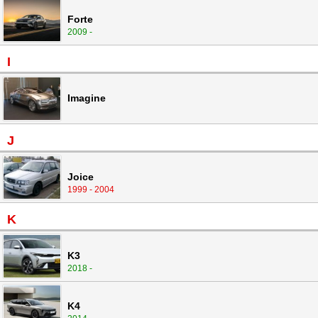
Forte
2009 -
I
Imagine
J
Joice
1999 - 2004
K
K3
2018 -
K4