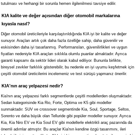
tutulması ve herhangi bir sorunla hemen ilgilenilmesi tavsiye edilir.
KIA kalite ve değer açısından diğer otomobil markalarına
kıyasla nasıl?
Diğer otomobil üreticileriyle karşılaştırıldığında KIA iyi bir kalite ve değer
sunuyor. Araçları artık çok daha fazla özelliğe sahip, daha güvenilir ve
eskisinden daha iyi tasarlanmış. Performansları, güvenilirlikleri ve uygun
fiyatları nedeniyle KIA araçları sıklıkla olumlu puanlar almaktadır. Ayrıca
garanti kapsamı da sektör lideri olarak kabul ediliyor. Bununla birlikte,
bireysel zevkler farklılık gösterebilir, bu nedenle en iyi uyumu keşfetmek için
çeşitli otomobil üreticilerini incelemeniz ve test sürüşü yapmanız önerilir.
KIA'nın araç yelpazesi nedir?
Kia'nın araç yelpazesi farklı segmentlerde çeşitli modellerden oluşmaktadır.
Sedan kategorisinde Kia Rio, Forte, Optima ve K5 gibi modeller
sunmaktadır. SUV ve crossover segmentinde Kia, Soul, Sportage, Seltos,
Sorento ve daha büyük olan Telluride gibi popüler modeller sunuyor. Ayrıca
Kia, Kia Niro EV ve Kia Soul EV gibi modellerle elektrikli araç pazarında da
önemli adımlar atmıştır. Bu araçlar Kia'nın kendine özgü tasarımını, ileri