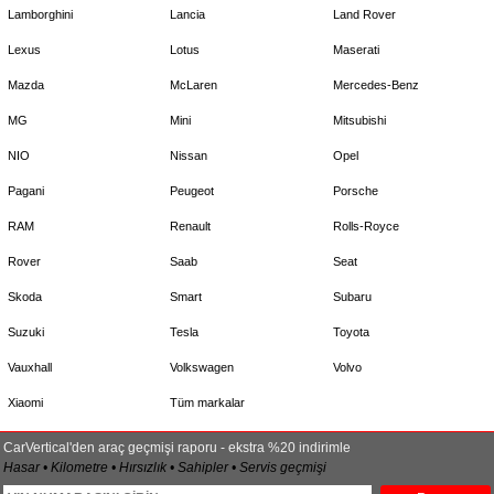
Lamborghini
Lancia
Land Rover
Lexus
Lotus
Maserati
Mazda
McLaren
Mercedes-Benz
MG
Mini
Mitsubishi
NIO
Nissan
Opel
Pagani
Peugeot
Porsche
RAM
Renault
Rolls-Royce
Rover
Saab
Seat
Skoda
Smart
Subaru
Suzuki
Tesla
Toyota
Vauxhall
Volkswagen
Volvo
Xiaomi
Tüm markalar
CarVertical'den araç geçmişi raporu - ekstra %20 indirimle
Hasar • Kilometre • Hırsızlık • Sahipler • Servis geçmişi