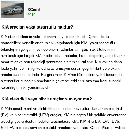
XCeed
2019 -
KIA araçları yakıt tasarruflu mudur?
KIA otomobillerinin yakıt ekonomisi iyi bilinmektedir. Çevre dostu
otomobillere yönelik artan talebi karşılamak için KIA, yakıt tasarruflu
teknolojinin geliştirilmesinde önemli adımlar atmıştır. Yakıt tüketimini
azaltmak için birçok KIA modeli etkili motorlar, hafif bileşenler, aerodinamik
tasarımlar ve son teknoloji şanzıman sistemleri kullanır. KIA ayrıca daha
fazla yakıt verimliliği ve daha az emisyon sunan çeşitli hibrit ve elektrikli
araçlar da sunmaktadır. Bu girişimler, KIA'nın tüketicilere yakıt tasarruflu
alternatifler sunarken araçlarının çevresel etkilerini azaltma konusundaki
kararlılığının bir yansımasıdır.
KIA elektrikli veya hibrit araçlar sunuyor mu?
KIA'da çeşitli hibrit ve elektrikli otomobiller mevcuttur. Tamamen elektrikli
(EV) ve hibrit elektrikli (HEV) araçlar, KIA'nın agresif bir şekilde envanterine
eklediği çevre dostu modeller arasındadır. KIA, KIA Niro EV, EV9, EV6,
Soul EV gibi çok sevilen elektrikli araçların yanı sıra XCeed Plug-In Hybrid,