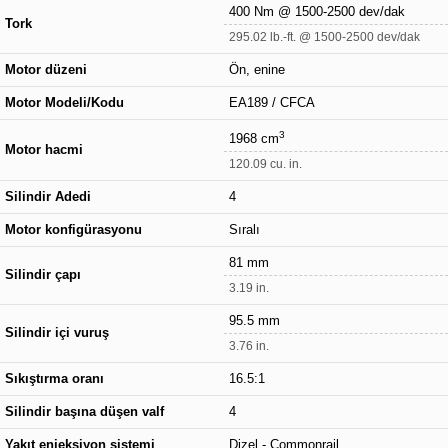
400 Nm @ 1500-2500 dev/dak
Tork
295.02 lb.-ft. @ 1500-2500 dev/dak
Motor düzeni
Ön, enine
Motor Modeli/Kodu
EA189 / CFCA
3
1968 cm
Motor hacmi
120.09 cu. in.
Silindir Adedi
4
Motor konfigürasyonu
Sıralı
81 mm
Silindir çapı
3.19 in.
95.5 mm
Silindir içi vuruş
3.76 in.
Sıkıştırma oranı
16.5:1
Silindir başına düşen valf
4
Yakıt enjeksiyon sistemi
Dizel - Commonrail