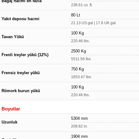
Bagaj hacmi en fazla
236.61 cu. ft.
80 Lt
Yakıt deposu hacmi
21.13 US gal | 17.6 UK gal
100 Kg
Tavan Yükü
220.46 lbs.
2500 Kg
Frenli treyler yükü (12%)
5511.56 lbs.
750 Kg
Frensiz treyler yükü
1653.47 lbs.
100 Kg
Römork burun yükü
220.46 lbs.
Boyutlar
5304 mm
Uzunluk
208.82 in.
1904 mm