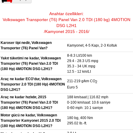
Anahtar özellikleri:
Volkswagen Transporter (T6) Panel Van 2.0 TDI (180 bg) 4MOTION
DSG L2H1
/Kamyonet 2015 - 2016/
Karoser tipi nedir, Volkswagen
Kamyonet, 4-5 Kapı, 2-3 Koltuk
Transporter (T6) Panel Van?
8-8.3 Lt/100 km
Yakıt tüketimi ne kadar, Volkswagen
29.4 - 28.3 US mpg
Transporter (T6) Panel Van 2.0 TDI
35.3 - 34 UK mpg
(180 Hp) 4MOTION DSG L2H1?
12.5 - 12 km/Lt
Araç ne kadar ECO'dur, Volkswagen
211-219 g/km CO
2
Transporter 2.0 TDI (180 Hp) 4MOTION
Euro 5
DSG L2H1?
Araç ne kadar hızlıdır, 2015
188 km/saat | 116.82 mph
Transporter (T6) Panel Van 2.0 TDI
0-100 km/saat: 10.6 saniye
(180 Hp) 4MOTION DSG L2H1?
0-60 mph: 10.1 saniye
Motor gücü ne kadar, Volkswagen
180 bg, 400 Nm
Transporter Kamyonet 2015 2.0 TDI
295.02 lb.-ft.
(180 Hp) 4MOTION DSG L2H1?