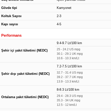
Gövde tipi
Kamyonet
Koltuk Sayısı
2-3
Kapı sayısı
4-5
Performans
9.4-9.7 Lt/100 km
25 - 24.2 US mpg
Şehir içi yakıt tüketimi (NEDC)
30.1 - 29.1 UK mpg
10.6 - 10.3 km/Lt
7.2-7.5 Lt/100 km
32.7 - 31.4 US mpg
Şehir dışı yakıt tüketimi (NEDC)
39.2 - 37.7 UK mpg
13.9 - 13.3 km/Lt
8-8.3 Lt/100 km
29.4 - 28.3 US mpg
Ortalama yakıt tüketimi (NEDC)
35.3 - 34 UK mpg
12.5 - 12 km/Lt