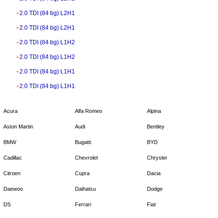
2.0 TDI (84 bg) L2H1
2.0 TDI (84 bg) L2H1
2.0 TDI (84 bg) L1H2
2.0 TDI (84 bg) L1H2
2.0 TDI (84 bg) L1H1
2.0 TDI (84 bg) L1H1
Acura
Alfa Romeo
Alpina
Aston Martin
Audi
Bentley
BMW
Bugatti
BYD
Cadillac
Chevrolet
Chrysler
Citroen
Cupra
Dacia
Daewoo
Daihatsu
Dodge
DS
Ferrari
Fiat