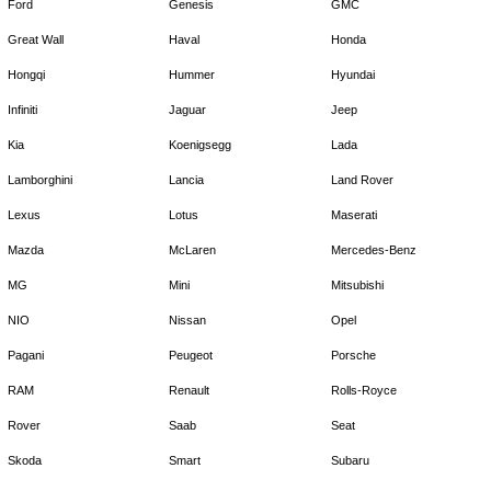
Ford
Genesis
GMC
Great Wall
Haval
Honda
Hongqi
Hummer
Hyundai
Infiniti
Jaguar
Jeep
Kia
Koenigsegg
Lada
Lamborghini
Lancia
Land Rover
Lexus
Lotus
Maserati
Mazda
McLaren
Mercedes-Benz
MG
Mini
Mitsubishi
NIO
Nissan
Opel
Pagani
Peugeot
Porsche
RAM
Renault
Rolls-Royce
Rover
Saab
Seat
Skoda
Smart
Subaru