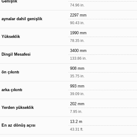
Genişlik
74.96 in.
2297 mm
aynalar dahil genişlik
90.43 in.
1990 mm
Yükseklik
78.35 in.
3400 mm
Dingil Mesafesi
133.86 in.
908 mm
ön çıkıntı
35.75 in.
993 mm
arka çıkıntı
39.09 in.
202 mm
Yerden yükseklik
7.95 in.
13.2 m
En az dönüş açısı
43.31 ft.