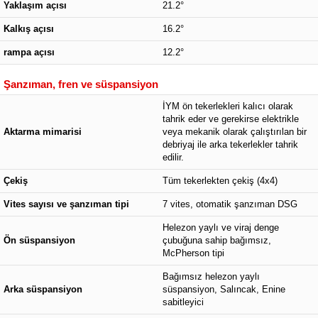
Yaklaşım açısı
21.2°
Kalkış açısı
16.2°
rampa açısı
12.2°
Şanzıman, fren ve süspansiyon
İYM ön tekerlekleri kalıcı olarak
tahrik eder ve gerekirse elektrikle
Aktarma mimarisi
veya mekanik olarak çalıştırılan bir
debriyaj ile arka tekerlekler tahrik
edilir.
Çekiş
Tüm tekerlekten çekiş (4x4)
Vites sayısı ve şanzıman tipi
7 vites, otomatik şanzıman DSG
Helezon yaylı ve viraj denge
Ön süspansiyon
çubuğuna sahip bağımsız,
McPherson tipi
Bağımsız helezon yaylı
Arka süspansiyon
süspansiyon, Salıncak, Enine
sabitleyici