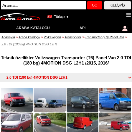
GO
GELIŞMIŞ
Türkçe ▼
ARABA KATALOĞU
API
Anasayfa
Araba kataloğu
Volkswagen
Transporter
Transporter (T6) Panel Van
>>
>>
>>
>>
>>
2.0 TDI (180 bg) 4MOTION DSG L2H1
Teknik özellikler Volkswagen Transporter (T6) Panel Van 2.0 TDI
(180 bg) 4MOTION DSG L2H1 /2015, 2016/