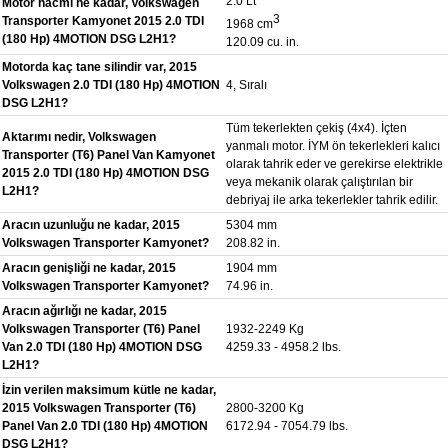
2.0 Lt
Motor hacmi ne kadar, Volkswagen
3
Transporter Kamyonet 2015 2.0 TDI
1968 cm
(180 Hp) 4MOTION DSG L2H1?
120.09 cu. in.
Motorda kaç tane silindir var, 2015
Volkswagen 2.0 TDI (180 Hp) 4MOTION
4, Sıralı
DSG L2H1?
Tüm tekerlekten çekiş (4x4). İçten
Aktarımı nedir, Volkswagen
yanmalı motor. İYM ön tekerlekleri kalıcı
Transporter (T6) Panel Van Kamyonet
olarak tahrik eder ve gerekirse elektrikle
2015 2.0 TDI (180 Hp) 4MOTION DSG
veya mekanik olarak çalıştırılan bir
L2H1?
debriyaj ile arka tekerlekler tahrik edilir.
Aracın uzunluğu ne kadar, 2015
5304 mm
Volkswagen Transporter Kamyonet?
208.82 in.
Aracın genişliği ne kadar, 2015
1904 mm
Volkswagen Transporter Kamyonet?
74.96 in.
Aracın ağırlığı ne kadar, 2015
Volkswagen Transporter (T6) Panel
1932-2249 Kg
Van 2.0 TDI (180 Hp) 4MOTION DSG
4259.33 - 4958.2 lbs.
L2H1?
İzin verilen maksimum kütle ne kadar,
2015 Volkswagen Transporter (T6)
2800-3200 Kg
Panel Van 2.0 TDI (180 Hp) 4MOTION
6172.94 - 7054.79 lbs.
DSG L2H1?