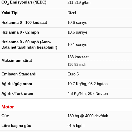
CO
Emisyonları (NEDC)
211-219 g/km
2
Yakıt Tipi
Dizel
Hızlanma 0 - 100 km/saat
10.6 saniye
Hızlanma 0 - 62 mph
10.6 saniye
Hızlanma 0 - 60 mph (Auto-
10.1 saniye
Data.net tarafından hesaplanır)
188 km/saat
Maksimum sürat
116.82 mph
Emisyon Standardı
Euro 5
Ağırlık/güç oranı
10.7 Kg/bg, 93.2 bg/ton
Ağırlık/Tork oranı
4.8 Kg/Nm, 207 Nm/ton
Motor
Güç
180 bg @ 4000 dev/dak
Litre başına güç
91.5 bg/Lt