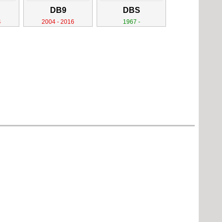
DB9
DBS
4
2004 - 2016
1967 -