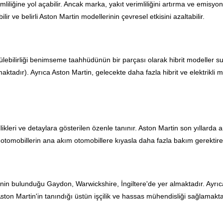
iliğine yol açabilir. Ancak marka, yakıt verimliliğini artırma ve emisyon
lir ve belirli Aston Martin modellerinin çevresel etkisini azaltabilir.
lebilirliği benimseme taahhüdünün bir parçası olarak hibrit modeller sun
tadır). Ayrıca Aston Martin, gelecekte daha fazla hibrit ve elektrikli mo
ikleri ve detaylara gösterilen özenle tanınır. Aston Martin son yıllarda 
r otomobillerin ana akım otomobillere kıyasla daha fazla bakım gerektir
zinin bulunduğu Gaydon, Warwickshire, İngiltere'de yer almaktadır. Ayrıc
 Aston Martin'in tanındığı üstün işçilik ve hassas mühendisliği sağlamakta