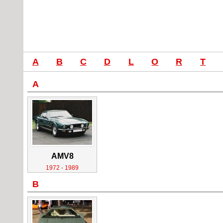
A
B
C
D
L
O
R
T
A
AMV8
1972 - 1989
B