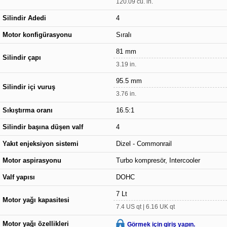
120.09 cu. in.
Silindir Adedi
4
Motor konfigürasyonu
Sıralı
81 mm
Silindir çapı
3.19 in.
95.5 mm
Silindir içi vuruş
3.76 in.
Sıkıştırma oranı
16.5:1
Silindir başına düşen valf
4
Yakıt enjeksiyon sistemi
Dizel - Commonrail
Motor aspirasyonu
Turbo kompresör, Intercooler
Valf yapısı
DOHC
7 Lt
Motor yağı kapasitesi
7.4 US qt | 6.16 UK qt
Motor yağı özellikleri
Görmek için giriş yapın.