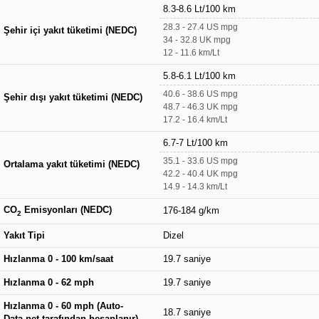
8.3-8.6 Lt/100 km
28.3 - 27.4 US mpg
Şehir içi yakıt tüketimi (NEDC)
34 - 32.8 UK mpg
12 - 11.6 km/Lt
5.8-6.1 Lt/100 km
40.6 - 38.6 US mpg
Şehir dışı yakıt tüketimi (NEDC)
48.7 - 46.3 UK mpg
17.2 - 16.4 km/Lt
6.7-7 Lt/100 km
35.1 - 33.6 US mpg
Ortalama yakıt tüketimi (NEDC)
42.2 - 40.4 UK mpg
14.9 - 14.3 km/Lt
CO
Emisyonları (NEDC)
176-184 g/km
2
Yakıt Tipi
Dizel
Hızlanma 0 - 100 km/saat
19.7 saniye
Hızlanma 0 - 62 mph
19.7 saniye
Hızlanma 0 - 60 mph (Auto-
18.7 saniye
Data.net tarafından hesaplanır)