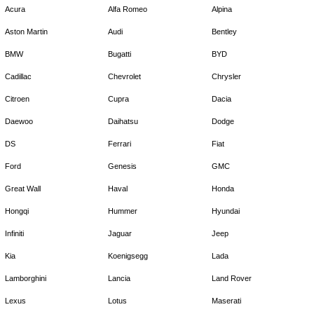
Acura
Alfa Romeo
Alpina
Aston Martin
Audi
Bentley
BMW
Bugatti
BYD
Cadillac
Chevrolet
Chrysler
Citroen
Cupra
Dacia
Daewoo
Daihatsu
Dodge
DS
Ferrari
Fiat
Ford
Genesis
GMC
Great Wall
Haval
Honda
Hongqi
Hummer
Hyundai
Infiniti
Jaguar
Jeep
Kia
Koenigsegg
Lada
Lamborghini
Lancia
Land Rover
Lexus
Lotus
Maserati