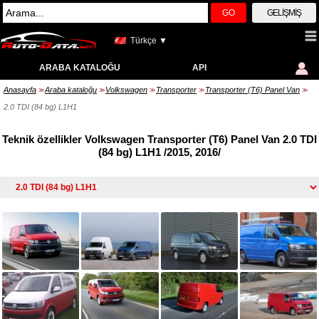
GO
GELIŞMIŞ
Türkçe ▼
ARABA KATALOĞU
API
Anasayfa
Araba kataloğu
Volkswagen
Transporter
Transporter (T6) Panel Van
>>
>>
>>
>>
>>
2.0 TDI (84 bg) L1H1
Teknik özellikler Volkswagen Transporter (T6) Panel Van 2.0 TDI
(84 bg) L1H1 /2015, 2016/