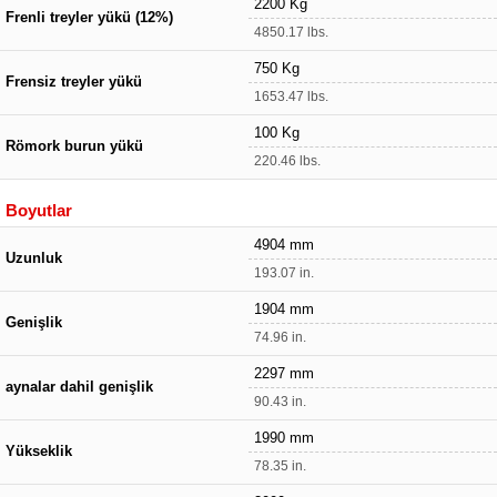
2200 Kg
Frenli treyler yükü (12%)
4850.17 lbs.
750 Kg
Frensiz treyler yükü
1653.47 lbs.
100 Kg
Römork burun yükü
220.46 lbs.
Boyutlar
4904 mm
Uzunluk
193.07 in.
1904 mm
Genişlik
74.96 in.
2297 mm
aynalar dahil genişlik
90.43 in.
1990 mm
Yükseklik
78.35 in.