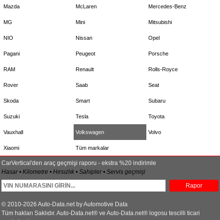
Mazda
McLaren
Mercedes-Benz
MG
Mini
Mitsubishi
NIO
Nissan
Opel
Pagani
Peugeot
Porsche
RAM
Renault
Rolls-Royce
Rover
Saab
Seat
Skoda
Smart
Subaru
Suzuki
Tesla
Toyota
Vauxhall
Volkswagen
Volvo
Xiaomi
Tüm markalar
CarVertical'den araç geçmişi raporu - ekstra %20 indirimle
Hasar • Kilometre • Hırsızlık • Sahipler • Servis geçmişi
Rapor
© 2010-2026 Auto-Data.net by Automotive Data
Tüm hakları Saklıdır. Auto-Data.net® ve Auto-Data.net® logosu tescilli ticari