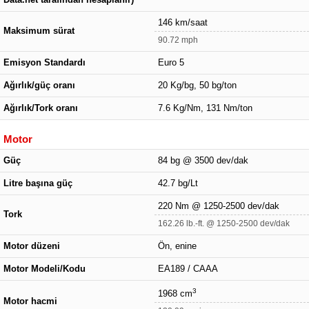
146 km/saat
Maksimum sürat
90.72 mph
Emisyon Standardı
Euro 5
Ağırlık/güç oranı
20 Kg/bg, 50 bg/ton
Ağırlık/Tork oranı
7.6 Kg/Nm, 131 Nm/ton
Motor
Güç
84 bg @ 3500 dev/dak
Litre başına güç
42.7 bg/Lt
220 Nm @ 1250-2500 dev/dak
Tork
162.26 lb.-ft. @ 1250-2500 dev/dak
Motor düzeni
Ön, enine
Motor Modeli/Kodu
EA189 / CAAA
3
1968 cm
Motor hacmi