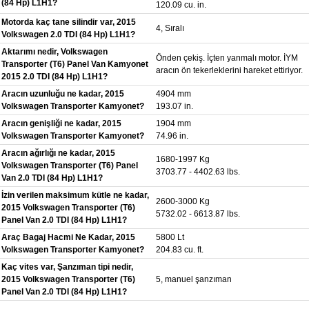
(84 Hp) L1H1?
120.09 cu. in.
Motorda kaç tane silindir var, 2015
4, Sıralı
Volkswagen 2.0 TDI (84 Hp) L1H1?
Aktarımı nedir, Volkswagen
Önden çekiş. İçten yanmalı motor. İYM
Transporter (T6) Panel Van Kamyonet
aracın ön tekerleklerini hareket ettiriyor.
2015 2.0 TDI (84 Hp) L1H1?
Aracın uzunluğu ne kadar, 2015
4904 mm
Volkswagen Transporter Kamyonet?
193.07 in.
Aracın genişliği ne kadar, 2015
1904 mm
Volkswagen Transporter Kamyonet?
74.96 in.
Aracın ağırlığı ne kadar, 2015
1680-1997 Kg
Volkswagen Transporter (T6) Panel
3703.77 - 4402.63 lbs.
Van 2.0 TDI (84 Hp) L1H1?
İzin verilen maksimum kütle ne kadar,
2600-3000 Kg
2015 Volkswagen Transporter (T6)
5732.02 - 6613.87 lbs.
Panel Van 2.0 TDI (84 Hp) L1H1?
Araç Bagaj Hacmi Ne Kadar, 2015
5800 Lt
Volkswagen Transporter Kamyonet?
204.83 cu. ft.
Kaç vites var, Şanzıman tipi nedir,
2015 Volkswagen Transporter (T6)
5, manuel şanzıman
Panel Van 2.0 TDI (84 Hp) L1H1?