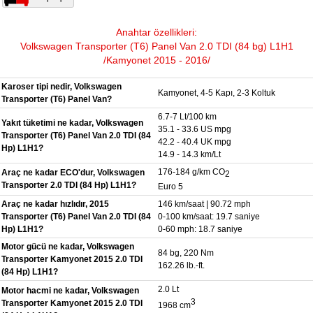
Anahtar özellikleri:
Volkswagen Transporter (T6) Panel Van 2.0 TDI (84 bg) L1H1
/Kamyonet 2015 - 2016/
Karoser tipi nedir, Volkswagen
Kamyonet, 4-5 Kapı, 2-3 Koltuk
Transporter (T6) Panel Van?
6.7-7 Lt/100 km
Yakıt tüketimi ne kadar, Volkswagen
35.1 - 33.6 US mpg
Transporter (T6) Panel Van 2.0 TDI (84
42.2 - 40.4 UK mpg
Hp) L1H1?
14.9 - 14.3 km/Lt
176-184 g/km CO
Araç ne kadar ECO'dur, Volkswagen
2
Transporter 2.0 TDI (84 Hp) L1H1?
Euro 5
Araç ne kadar hızlıdır, 2015
146 km/saat | 90.72 mph
Transporter (T6) Panel Van 2.0 TDI (84
0-100 km/saat: 19.7 saniye
Hp) L1H1?
0-60 mph: 18.7 saniye
Motor gücü ne kadar, Volkswagen
84 bg, 220 Nm
Transporter Kamyonet 2015 2.0 TDI
162.26 lb.-ft.
(84 Hp) L1H1?
2.0 Lt
Motor hacmi ne kadar, Volkswagen
3
Transporter Kamyonet 2015 2.0 TDI
1968 cm