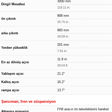
3000 mm
Dingil Mesafesi
118.11 in.
908 mm
ön çıkıntı
35.75 in.
993 mm
arka çıkıntı
39.09 in.
201 mm
Yerden yükseklik
7.91 in.
11.9 m
En az dönüş açısı
39.04 ft.
Yaklaşım açısı
21.2°
Kalkış açısı
16.2°
rampa açısı
13.7°
Şanzıman, fren ve süspansiyon
İYM aracın ön tekerleklerini hareket
Aktarma mimarisi