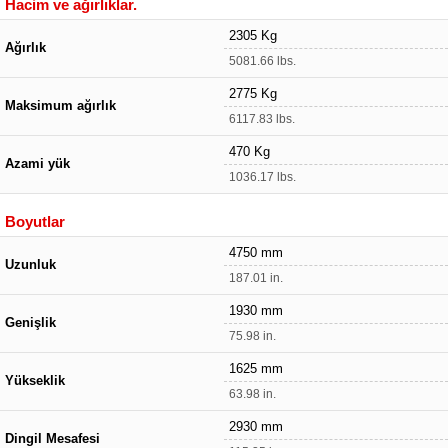
Hacim ve ağırlıklar.
2305 Kg
Ağırlık
5081.66 lbs.
2775 Kg
Maksimum ağırlık
6117.83 lbs.
470 Kg
Azami yük
1036.17 lbs.
Boyutlar
4750 mm
Uzunluk
187.01 in.
1930 mm
Genişlik
75.98 in.
1625 mm
Yükseklik
63.98 in.
2930 mm
Dingil Mesafesi