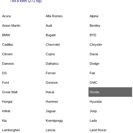
89.8 kWh (272 bg)
Acura
Alfa Romeo
Alpina
Aston Martin
Audi
Bentley
BMW
Bugatti
BYD
Cadillac
Chevrolet
Chrysler
Citroen
Cupra
Dacia
Daewoo
Daihatsu
Dodge
DS
Ferrari
Fiat
Ford
Genesis
GMC
Great Wall
Haval
Honda
Hongqi
Hummer
Hyundai
Infiniti
Jaguar
Jeep
Kia
Koenigsegg
Lada
Lamborghini
Lancia
Land Rover