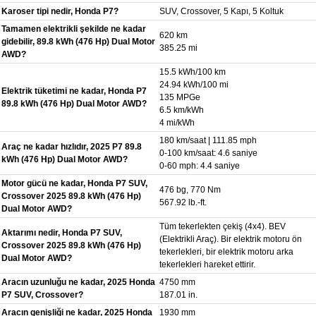
Karoser tipi nedir, Honda P7?
SUV, Crossover, 5 Kapı, 5 Koltuk
Tamamen elektrikli şekilde ne kadar
620 km
gidebilir, 89.8 kWh (476 Hp) Dual Motor
385.25 mi
AWD?
15.5 kWh/100 km
24.94 kWh/100 mi
Elektrik tüketimi ne kadar, Honda P7
135 MPGe
89.8 kWh (476 Hp) Dual Motor AWD?
6.5 km/kWh
4 mi/kWh
180 km/saat | 111.85 mph
Araç ne kadar hızlıdır, 2025 P7 89.8
0-100 km/saat: 4.6 saniye
kWh (476 Hp) Dual Motor AWD?
0-60 mph: 4.4 saniye
Motor gücü ne kadar, Honda P7 SUV,
476 bg, 770 Nm
Crossover 2025 89.8 kWh (476 Hp)
567.92 lb.-ft.
Dual Motor AWD?
Tüm tekerlekten çekiş (4x4). BEV
Aktarımı nedir, Honda P7 SUV,
(Elektrikli Araç). Bir elektrik motoru ön
Crossover 2025 89.8 kWh (476 Hp)
tekerlekleri, bir elektrik motoru arka
Dual Motor AWD?
tekerlekleri hareket ettirir.
Aracın uzunluğu ne kadar, 2025 Honda
4750 mm
P7 SUV, Crossover?
187.01 in.
Aracın genişliği ne kadar, 2025 Honda
1930 mm