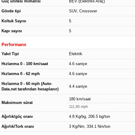
Güç ünitesi mimarisi
BEV (Elektrikli Araç)
Gövde tipi
SUV, Crossover
Koltuk Sayısı
5
Kapı sayısı
5
Performans
Yakıt Tipi
Elektrik
Hızlanma 0 - 100 km/saat
4.6 saniye
Hızlanma 0 - 62 mph
4.6 saniye
Hızlanma 0 - 60 mph (Auto-
4.4 saniye
Data.net tarafından hesaplanır)
180 km/saat
Maksimum sürat
111.85 mph
Ağırlık/güç oranı
4.8 Kg/bg, 206.5 bg/ton
Ağırlık/Tork oranı
3 Kg/Nm, 334.1 Nm/ton