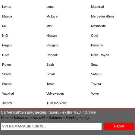
Lexus
Lotus
Maserati
Mazda
McLaren
Mercedes-Benz
MG
Mini
Mitsubishi
NIO
Nissan
Opel
Pagani
Peugeot
Porsche
RAM
Renault
Rolls-Royce
Rover
Saab
Seat
Skoda
Smart
Subaru
Suzuki
Tesla
Toyota
Vauxhall
Volkswagen
Volvo
Xiaomi
Tüm markalar
CarVertical'den araç geçmişi raporu - ekstra %20 indirimle
Hasar • Kilometre • Hırsızlık • Sahipler • Servis geçmişi
Rapor