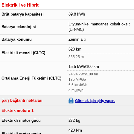
Elektrikli ve Hibrit
Brüt batarya kapasitesi
89.8 kWh
Lityum-nikel manganez kobalt oksit
Batarya teknolojisi
(Li-NMC)
Batarya konumu
Zemin altı
620 km
Elektrikli menzil (CLTC)
385.25 mi
15.5 kWh/100 km
24.94 kWh/100 mi
Ortalama Enerji Tüketimi (CLTC)
135 MPGe
6.5 km/kWh
4 mi/kWh
Şarj bağlantı noktaları
Görmek için giriş yapın.
Elektrik motoru 1
Elektrikli motor gücü
272 bg
420 Nm
Elektrikli motor torku