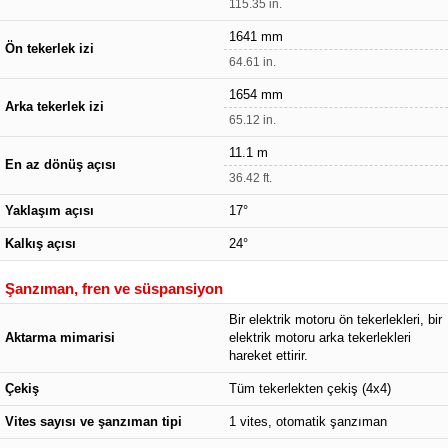
115.35 in.
1641 mm
Ön tekerlek izi
64.61 in.
1654 mm
Arka tekerlek izi
65.12 in.
11.1 m
En az dönüş açısı
36.42 ft.
Yaklaşım açısı
17°
Kalkış açısı
24°
Şanzıman, fren ve süspansiyon
Bir elektrik motoru ön tekerlekleri, bir
Aktarma mimarisi
elektrik motoru arka tekerlekleri
hareket ettirir.
Çekiş
Tüm tekerlekten çekiş (4x4)
Vites sayısı ve şanzıman tipi
1 vites, otomatik şanzıman