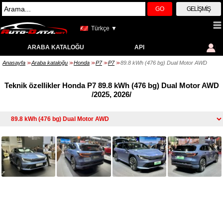
GO
GELIŞMIŞ
Türkçe ▼
ARABA KATALOĞU
API
Anasayfa
Araba kataloğu
Honda
P7
P7
89.8 kWh (476 bg) Dual Motor AWD
>>
>>
>>
>>
>>
Teknik özellikler Honda P7 89.8 kWh (476 bg) Dual Motor AWD
/2025, 2026/