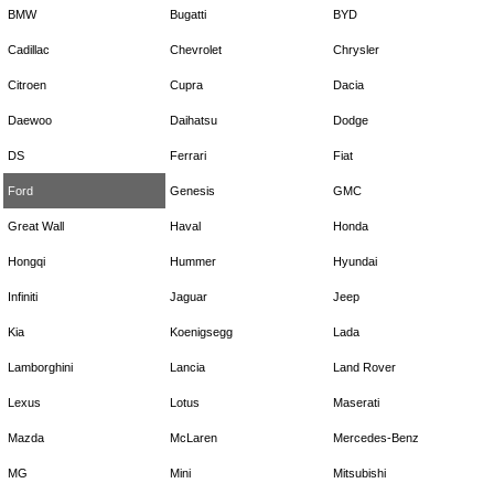
BMW
Bugatti
BYD
Cadillac
Chevrolet
Chrysler
Citroen
Cupra
Dacia
Daewoo
Daihatsu
Dodge
DS
Ferrari
Fiat
Ford
Genesis
GMC
Great Wall
Haval
Honda
Hongqi
Hummer
Hyundai
Infiniti
Jaguar
Jeep
Kia
Koenigsegg
Lada
Lamborghini
Lancia
Land Rover
Lexus
Lotus
Maserati
Mazda
McLaren
Mercedes-Benz
MG
Mini
Mitsubishi