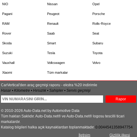
NIO
Nissan
Opel
Pagani
Peugeot
Porsche
RAM
Renault
Rolls-Royce
Rover
Saab
Seat
Skoda
Smart
Subaru
Suzuki
Tesla
Toyota
Vauxhall
Volkswagen
Volvo
Xiaomi
Tüm markalar
CarVertical'den araç geçmişi raporu - ekstra %20 indirimle
Hasar • Kilometre • Hırsızlık • Sahipler • Servis geçmişi
Rapor
© 2010-2026 Auto-Data.net by Automotive Data
Tüm hakları Saklıdır. Auto-Data.net® ve Auto-Data.net® logosu tescilli ticari
markalardır.
Katalog bilgileri halka açık kaynaklardan toplanmaktadır.
0.0044541358947754
İletişim
Gizlilik ilkesi