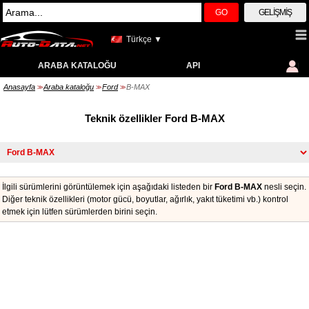
GO
GELIŞMIŞ
Türkçe ▼
ARABA KATALOĞU
API
Anasayfa
Araba kataloğu
Ford
B-MAX
>>
>>
>>
Teknik özellikler Ford B-MAX
İlgili sürümlerini görüntülemek için aşağıdaki listeden bir
Ford B-MAX
nesli seçin.
Diğer teknik özellikleri (motor gücü, boyutlar, ağırlık, yakıt tüketimi vb.) kontrol
etmek için lütfen sürümlerden birini seçin.