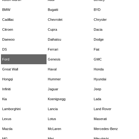
BMW
Bugatti
BYD
Cadillac
Chevrolet
Chrysler
Citroen
Cupra
Dacia
Daewoo
Daihatsu
Dodge
DS
Ferrari
Fiat
Ford
Genesis
GMC
Great Wall
Haval
Honda
Hongqi
Hummer
Hyundai
Infiniti
Jaguar
Jeep
Kia
Koenigsegg
Lada
Lamborghini
Lancia
Land Rover
Lexus
Lotus
Maserati
Mazda
McLaren
Mercedes-Benz
MG
Mini
Mitsubishi