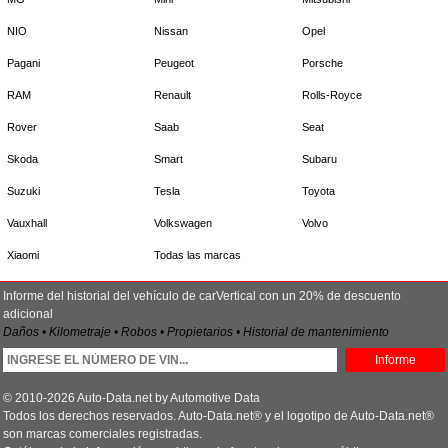
NIO
Nissan
Opel
Pagani
Peugeot
Porsche
RAM
Renault
Rolls-Royce
Rover
Saab
Seat
Skoda
Smart
Subaru
Suzuki
Tesla
Toyota
Vauxhall
Volkswagen
Volvo
Xiaomi
Todas las marcas
Informe del historial del vehículo de carVertical con un 20% de descuento
adicional
Daños • Kilometraje • Robos • Propietarios • Historial de mantenimiento
Informe
© 2010-2026 Auto-Data.net by Automotive Data
Todos los derechos reservados. Auto-Data.net® y el logotipo de Auto-Data.net®
son marcas comerciales registradas.