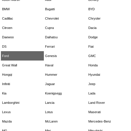
BMW
Bugatti
BYD
Cadillac
Chevrolet
Chrysler
Citroen
Cupra
Dacia
Daewoo
Daihatsu
Dodge
DS
Ferrari
Fiat
Ford
Genesis
GMC
Great Wall
Haval
Honda
Hongqi
Hummer
Hyundai
Infiniti
Jaguar
Jeep
Kia
Koenigsegg
Lada
Lamborghini
Lancia
Land Rover
Lexus
Lotus
Maserati
Mazda
McLaren
Mercedes-Benz
MG
Mini
Mitsubishi