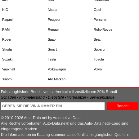
NIO
Nissan
Opel
Pagani
Peugeot
Porsche
RAM
Renault
Rolls-Royce
Rover
Saab
Seat
Skoda
Smart
Subaru
Suzuki
Tesla
Toyota
Vauxhall
Volkswagen
Volvo
Xiaomi
Alle Marken
Fahrzeughistorie-Bericht von carVertical mit zusätzlichen 20% Rabatt
Schäden • Kilometerstand • Diebstahl • Vorbesitzer • Servicehistorie
Bericht
© 2010-2026 Auto-Data.net by Automotive Data
Alle Rechte vorbehalten. Auto-Data.net® und das Auto-Data.net®-Logo sind
eingetragene Marken.
Die Informationen im Katalog stammen aus öffentlich zugänglichen Quellen.