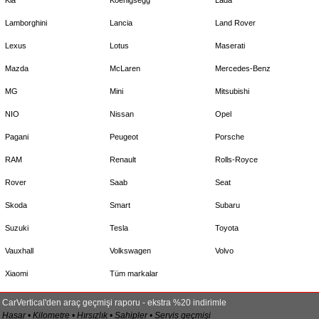
Kia
Koenigsegg
Lada
Lamborghini
Lancia
Land Rover
Lexus
Lotus
Maserati
Mazda
McLaren
Mercedes-Benz
MG
Mini
Mitsubishi
NIO
Nissan
Opel
Pagani
Peugeot
Porsche
RAM
Renault
Rolls-Royce
Rover
Saab
Seat
Skoda
Smart
Subaru
Suzuki
Tesla
Toyota
Vauxhall
Volkswagen
Volvo
Xiaomi
Tüm markalar
CarVertical'den araç geçmişi raporu - ekstra %20 indirimle
Hasar • Kilometre • Hırsızlık • Sahipler • Servis geçmişi