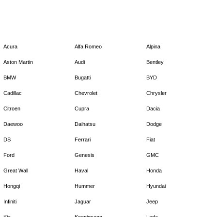
Acura
Alfa Romeo
Alpina
Aston Martin
Audi
Bentley
BMW
Bugatti
BYD
Cadillac
Chevrolet
Chrysler
Citroen
Cupra
Dacia
Daewoo
Daihatsu
Dodge
DS
Ferrari
Fiat
Ford
Genesis
GMC
Great Wall
Haval
Honda
Hongqi
Hummer
Hyundai
Infiniti
Jaguar
Jeep