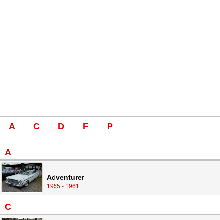
A
C
D
F
P
A
Adventurer
1955 - 1961
C