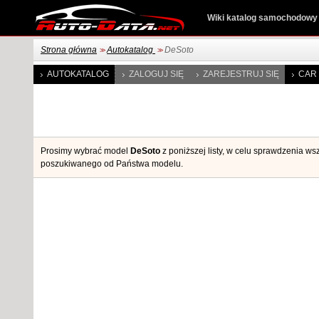
Wiki katalog samochodowy
Strona główna
Autokatalog
DeSoto
>>
>>
AUTOKATALOG
ZALOGUJ SIĘ
ZAREJESTRUJ SIĘ
CAR 
Prosimy wybrać model
DeSoto
z poniższej listy, w celu sprawdzenia ws
poszukiwanego od Państwa modelu.