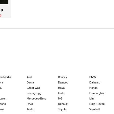
ep
9
on Martin
Audi
Bentley
BMW
ra
Dacia
Daewoo
Daihatsu
C
Great Wall
Haval
Honda
Koenigsegg
Lada
Lamborghini
Laren
Mercedes-Benz
MG
Mini
sche
RAM
Renault
Rolls-Royce
uki
Tesla
Toyota
Vauxhall