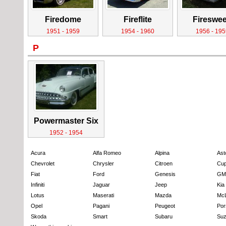
Firedome
Fireflite
Fireswe
1951 - 1959
1954 - 1960
1956 - 195
P
Powermaster Six
1952 - 1954
Acura
Alfa Romeo
Alpina
Ast
Chevrolet
Chrysler
Citroen
Cup
Fiat
Ford
Genesis
GM
Infiniti
Jaguar
Jeep
Kia
Lotus
Maserati
Mazda
Mc
Opel
Pagani
Peugeot
Por
Skoda
Smart
Subaru
Suz