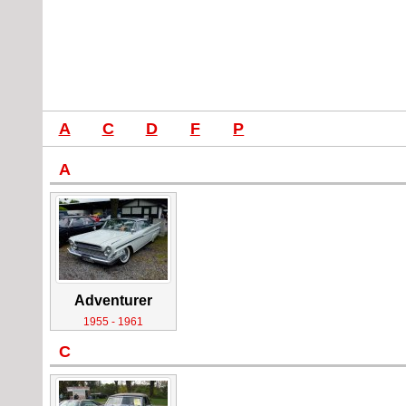
A
C
D
F
P
A
Adventurer
1955 - 1961
C