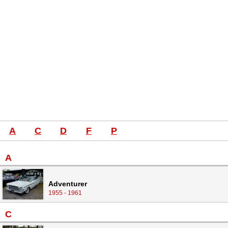
A
C
D
F
P
A
Adventurer
1955 - 1961
C