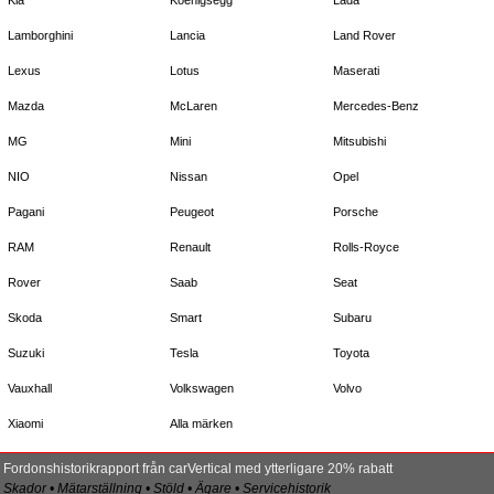
Kia
Koenigsegg
Lada
Lamborghini
Lancia
Land Rover
Lexus
Lotus
Maserati
Mazda
McLaren
Mercedes-Benz
MG
Mini
Mitsubishi
NIO
Nissan
Opel
Pagani
Peugeot
Porsche
RAM
Renault
Rolls-Royce
Rover
Saab
Seat
Skoda
Smart
Subaru
Suzuki
Tesla
Toyota
Vauxhall
Volkswagen
Volvo
Xiaomi
Alla märken
Fordonshistorikrapport från carVertical med ytterligare 20% rabatt
Skador • Mätarställning • Stöld • Ägare • Servicehistorik