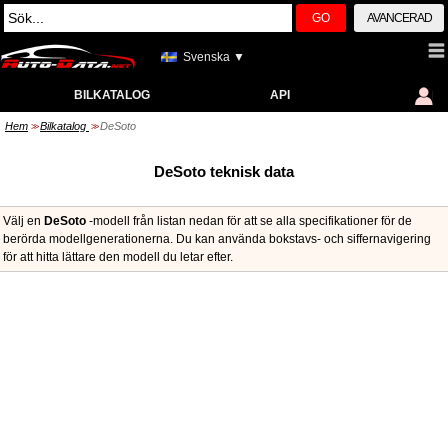
GO
AVANCERAD
Svenska ▼
BILKATALOG
API
Hem
Bilkatalog
DeSoto
>>
>>
DeSoto teknisk data
Välj en
DeSoto
-modell från listan nedan för att se alla specifikationer för de
berörda modellgenerationerna. Du kan använda bokstavs- och siffernavigering
för att hitta lättare den modell du letar efter.