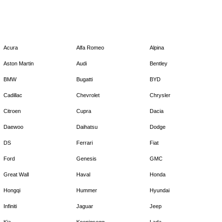
Acura
Alfa Romeo
Alpina
Aston Martin
Audi
Bentley
BMW
Bugatti
BYD
Cadillac
Chevrolet
Chrysler
Citroen
Cupra
Dacia
Daewoo
Daihatsu
Dodge
DS
Ferrari
Fiat
Ford
Genesis
GMC
Great Wall
Haval
Honda
Hongqi
Hummer
Hyundai
Infiniti
Jaguar
Jeep