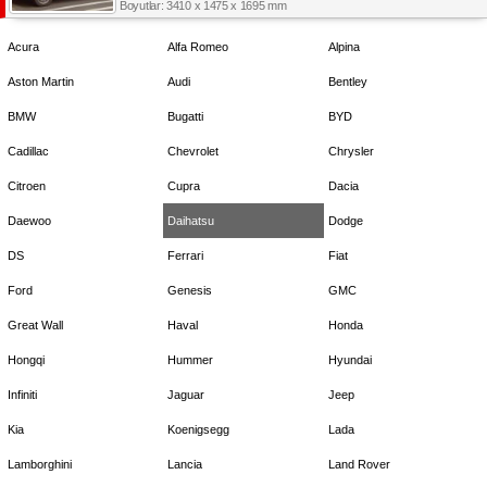
Boyutlar: 3410 x 1475 x 1695 mm
Acura
Alfa Romeo
Alpina
Aston Martin
Audi
Bentley
BMW
Bugatti
BYD
Cadillac
Chevrolet
Chrysler
Citroen
Cupra
Dacia
Daewoo
Daihatsu
Dodge
DS
Ferrari
Fiat
Ford
Genesis
GMC
Great Wall
Haval
Honda
Hongqi
Hummer
Hyundai
Infiniti
Jaguar
Jeep
Kia
Koenigsegg
Lada
Lamborghini
Lancia
Land Rover