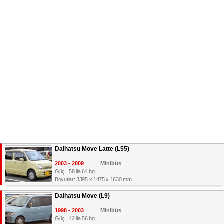
Daihatsu Move Latte (L55)
2003 - 2009
Minibüs
Güç : 58 ila 64 bg
Boyutlar: 3395 x 1475 x 1630 mm
Daihatsu Move (L9)
1998 - 2003
Minibüs
Güç : 42 ila 56 bg