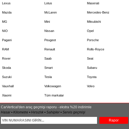
Lexus
Lotus
Maserati
Mazda
McLaren
Mercedes-Benz
MG
Mini
Mitsubishi
NIO
Nissan
Opel
Pagani
Peugeot
Porsche
RAM
Renault
Rolls-Royce
Rover
Saab
Seat
Skoda
Smart
Subaru
Suzuki
Tesla
Toyota
Vauxhall
Volkswagen
Volvo
Xiaomi
Tüm markalar
CarVertical'den araç geçmişi raporu - ekstra %20 indirimle
Hasar • Kilometre • Hırsızlık • Sahipler • Servis geçmişi
Rapor