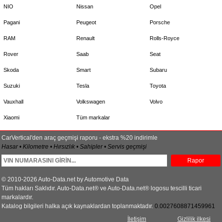
NIO
Nissan
Opel
Pagani
Peugeot
Porsche
RAM
Renault
Rolls-Royce
Rover
Saab
Seat
Skoda
Smart
Subaru
Suzuki
Tesla
Toyota
Vauxhall
Volkswagen
Volvo
Xiaomi
Tüm markalar
CarVertical'den araç geçmişi raporu - ekstra %20 indirimle
Hasar • Kilometre • Hırsızlık • Sahipler • Servis geçmişi
Rapor
© 2010-2026 Auto-Data.net by Automotive Data
Tüm hakları Saklıdır. Auto-Data.net® ve Auto-Data.net® logosu tescilli ticari
markalardır.
Katalog bilgileri halka açık kaynaklardan toplanmaktadır.
0.0027608871459961
İletişim
Gizlilik ilkesi