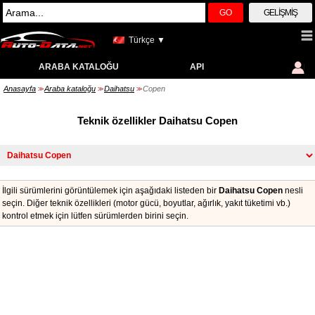
GO
GELIŞMIŞ
Türkçe ▼
ARABA KATALOĞU
API
Anasayfa
Araba kataloğu
Daihatsu
Copen
>>
>>
>>
Teknik özellikler Daihatsu Copen
İlgili sürümlerini görüntülemek için aşağıdaki listeden bir
Daihatsu Copen
nesli
seçin. Diğer teknik özellikleri (motor gücü, boyutlar, ağırlık, yakıt tüketimi vb.)
kontrol etmek için lütfen sürümlerden birini seçin.