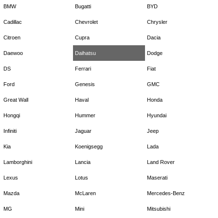
BMW
Bugatti
BYD
Cadillac
Chevrolet
Chrysler
Citroen
Cupra
Dacia
Daewoo
Daihatsu
Dodge
DS
Ferrari
Fiat
Ford
Genesis
GMC
Great Wall
Haval
Honda
Hongqi
Hummer
Hyundai
Infiniti
Jaguar
Jeep
Kia
Koenigsegg
Lada
Lamborghini
Lancia
Land Rover
Lexus
Lotus
Maserati
Mazda
McLaren
Mercedes-Benz
MG
Mini
Mitsubishi