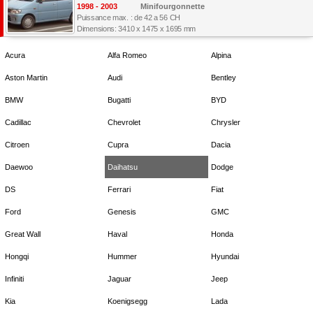
1998 - 2003
Minifourgonnette
Puissance max. : de 42 a 56 CH
Dimensions: 3410 x 1475 x 1695 mm
Acura
Alfa Romeo
Alpina
Aston Martin
Audi
Bentley
BMW
Bugatti
BYD
Cadillac
Chevrolet
Chrysler
Citroen
Cupra
Dacia
Daewoo
Daihatsu
Dodge
DS
Ferrari
Fiat
Ford
Genesis
GMC
Great Wall
Haval
Honda
Hongqi
Hummer
Hyundai
Infiniti
Jaguar
Jeep
Kia
Koenigsegg
Lada