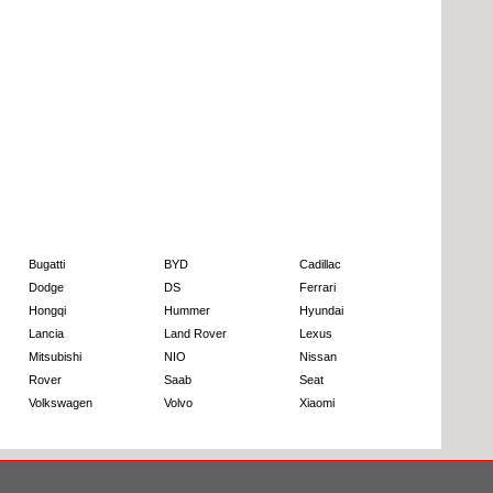
Bugatti
BYD
Cadillac
Dodge
DS
Ferrari
Hongqi
Hummer
Hyundai
Lancia
Land Rover
Lexus
Mitsubishi
NIO
Nissan
Rover
Saab
Seat
Volkswagen
Volvo
Xiaomi