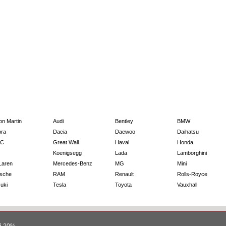
on Martin
Audi
Bentley
BMW
ra
Dacia
Daewoo
Daihatsu
C
Great Wall
Haval
Honda
Koenigsegg
Lada
Lamborghini
Laren
Mercedes-Benz
MG
Mini
sche
RAM
Renault
Rolls-Royce
uki
Tesla
Toyota
Vauxhall