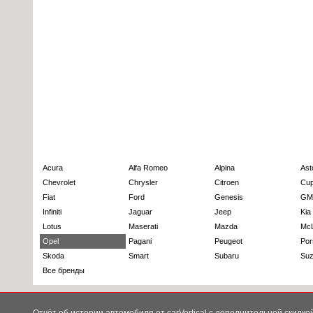
Acura
Alfa Romeo
Alpina
Ast
Chevrolet
Chrysler
Citroen
Cup
Fiat
Ford
Genesis
GM
Infiniti
Jaguar
Jeep
Kia
Lotus
Maserati
Mazda
Mc
Opel
Pagani
Peugeot
Por
Skoda
Smart
Subaru
Suz
Все бренды