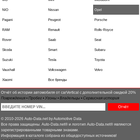
NIO
Nissan
Opel
Pagani
Peugeot
Porsche
RAM
Renault
Rolls-Royce
Rover
Saab
Seat
Skoda
Smart
Subaru
Suzuki
Tesla
Toyota
Vauxhall
Volkswagen
Volvo
Xiaomi
Все бренды
Отчёт об истории автомобиля от carVertical с дополнительной скидкой 20%
Повреждения • Пробег • Угоны • Владельцы • Сервисная история
Отчёт
© 2010-2026 Auto-Data.net by Automotive Data
Все права защищены. Auto-Data.net® и логотип Auto-Data.net® являются
зарегистрированными товарными знаками.
Информация в каталоге собрана из общедоступных источников!