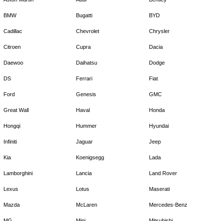
BMW
Bugatti
BYD
Cadillac
Chevrolet
Chrysler
Citroen
Cupra
Dacia
Daewoo
Daihatsu
Dodge
DS
Ferrari
Fiat
Ford
Genesis
GMC
Great Wall
Haval
Honda
Hongqi
Hummer
Hyundai
Infiniti
Jaguar
Jeep
Kia
Koenigsegg
Lada
Lamborghini
Lancia
Land Rover
Lexus
Lotus
Maserati
Mazda
McLaren
Mercedes-Benz
MG
Mini
Mitsubishi