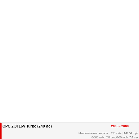
OPC 2.0i 16V Turbo (240 лс)
2005 - 2008
Максимальная скорость : 231 км/ч | 143.54 mph
0-100 км/ч: 7.8 сек, 0-60 mph: 7.4 сек