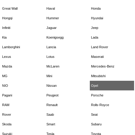
Great Wall
Haval
Honda
Hongqi
Hummer
Hyundai
Infiniti
Jaguar
Jeep
Kia
Koenigsegg
Lada
Lamborghini
Lancia
Land Rover
Lexus
Lotus
Maserati
Mazda
McLaren
Mercedes-Benz
MG
Mini
Mitsubishi
NIO
Nissan
Opel
Pagani
Peugeot
Porsche
RAM
Renault
Rolls-Royce
Rover
Saab
Seat
Skoda
Smart
Subaru
Suzuki
Tesla
Toyota