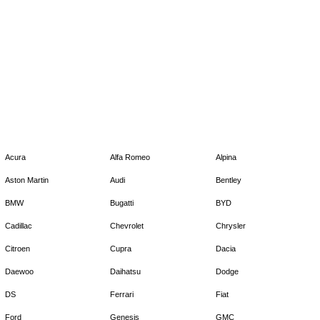
Acura
Alfa Romeo
Alpina
Aston Martin
Audi
Bentley
BMW
Bugatti
BYD
Cadillac
Chevrolet
Chrysler
Citroen
Cupra
Dacia
Daewoo
Daihatsu
Dodge
DS
Ferrari
Fiat
Ford
Genesis
GMC