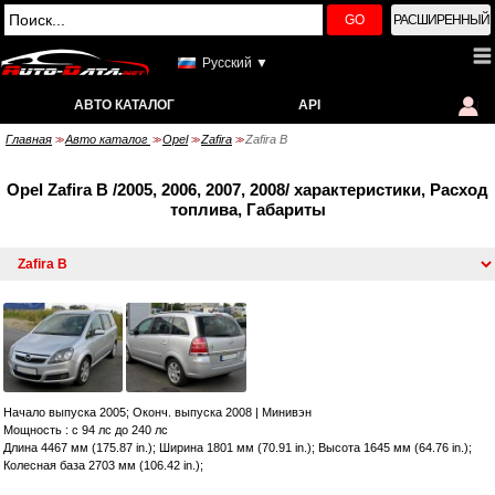
GO
РАСШИРЕННЫЙ
Русский ▼
АВТО КАТАЛОГ
API
Главная
Авто каталог
Opel
Zafira
Zafira B
>>
>>
>>
>>
Opel Zafira B /2005, 2006, 2007, 2008/ характеристики, Расход
топлива, Габариты
Начало выпуска 2005; Оконч. выпуска 2008
|
Минивэн
Мощность : с 94 лс до 240 лс
Длина 4467 мм (175.87 in.); Ширина 1801 мм (70.91 in.); Высота 1645 мм (64.76 in.);
Колесная база 2703 мм (106.42 in.);