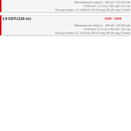
Максимальная скорость : 182 км/ч | 113.09 mph
0-100 км/ч: 12.5 сек, 0-60 mph: 11.9 сек
Расход топлива: 7.2 л/100 км | 33 US mpg | 39 UK mpg | 14 км/л
1.9 CDTI (120 лс)
2005 - 2008
Максимальная скорость : 186 км/ч | 115.58 mph
0-100 км/ч: 12.2 сек, 0-60 mph: 11.6 сек
Расход топлива: 6.1 л/100 км | 39 US mpg | 46 UK mpg | 16 км/л