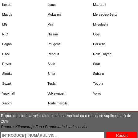
Lexus
Lotus
Maserati
Mazda
McLaren
Mercedes-Benz
MG
Mini
Mitsubishi
NIO
Nissan
Opel
Pagani
Peugeot
Porsche
RAM
Renault
Rolls-Royce
Rover
Saab
Seat
Skoda
Smart
Subaru
Suzuki
Tesla
Toyota
Vauxhall
Volkswagen
Volvo
Xiaomi
Toate mărcile
Raport de istoric al vehiculului de la carVertical cu o reducere suplimentară de
20%
Daune • Kilometraj • Furt • Proprietari • Istoric service
Raport