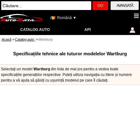
GO
AVANSATĂ
Română ▼
CATALOG AUTO
API
Acasă
Catalog auto
Wartburg
>>
>>
Specificațiile tehnice ale tuturor modelelor Wartburg
Selectați un model
Wartburg
din lista de mai jos pentru a vedea toate
specificațiile generațiilor respective. Puteți utiliza navigația cu litere și numere
pentru a vă ajuta să găsiți cu ușurință modelul pe care îl căutați.