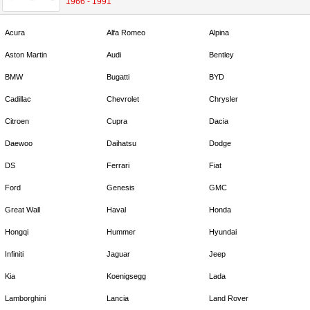
1966 - 1991
Acura
Alfa Romeo
Alpina
Aston Martin
Audi
Bentley
BMW
Bugatti
BYD
Cadillac
Chevrolet
Chrysler
Citroen
Cupra
Dacia
Daewoo
Daihatsu
Dodge
DS
Ferrari
Fiat
Ford
Genesis
GMC
Great Wall
Haval
Honda
Hongqi
Hummer
Hyundai
Infiniti
Jaguar
Jeep
Kia
Koenigsegg
Lada
Lamborghini
Lancia
Land Rover