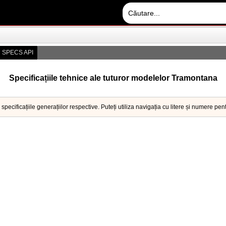
 SPECS API
Specificațiile tehnice ale tuturor modelelor Tramontana
pecificațiile generațiilor respective. Puteți utiliza navigația cu litere și numere pen