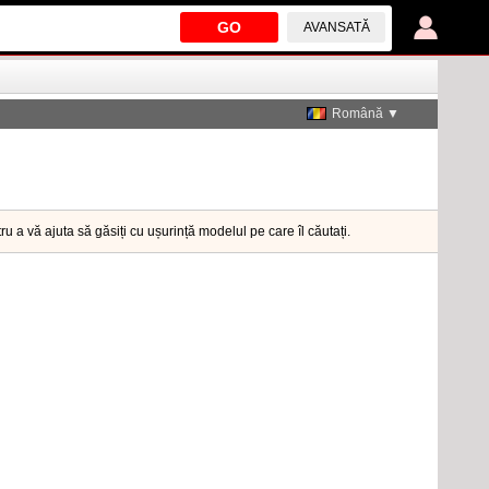
GO
AVANSATĂ
Română ▼
tru a vă ajuta să găsiți cu ușurință modelul pe care îl căutați.