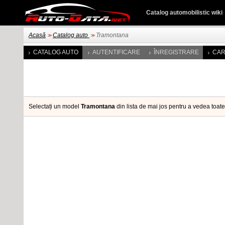
Catalog automobilistic wiki
Acasă
Catalog auto
Tramontana
>>
>>
CATALOG AUTO
AUTENTIFICARE
ÎNREGISTRARE
CAR
Selectați un model
Tramontana
din lista de mai jos pentru a vedea toate s