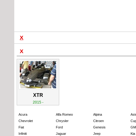
X
X
XTR
2015 -
Acura
Alfa Romeo
Alpina
Ast
Chevrolet
Chrysler
Citroen
Cup
Fiat
Ford
Genesis
GM
Infiniti
Jaguar
Jeep
Kia