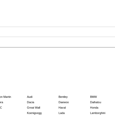
on Martin
Audi
Bentley
BMW
ra
Dacia
Daewoo
Daihatsu
C
Great Wall
Haval
Honda
Koenigsegg
Lada
Lamborghini