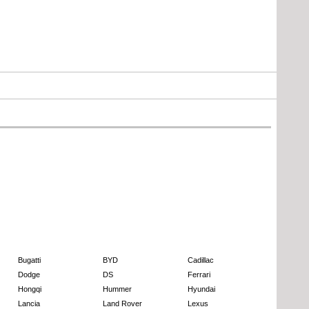
Bugatti
BYD
Cadillac
Dodge
DS
Ferrari
Hongqi
Hummer
Hyundai
Lancia
Land Rover
Lexus