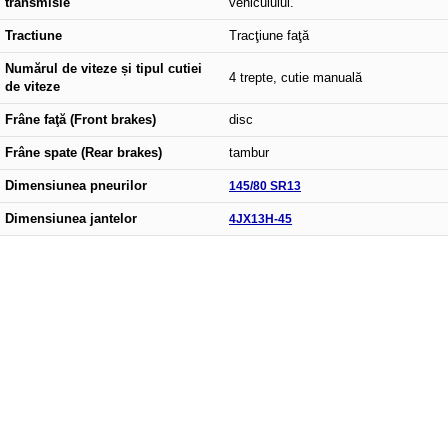
transmisie
vehiculului.
Tractiune
Tracţiune faţă
Numărul de viteze și tipul cutiei
4 trepte, cutie manuală
de viteze
Frâne faţă (Front brakes)
disc
Frâne spate (Rear brakes)
tambur
Dimensiunea pneurilor
145/80 SR13
Dimensiunea jantelor
4JX13H-45