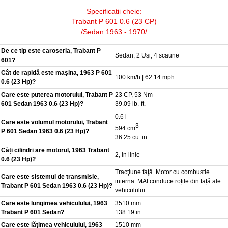
Specificatii cheie:
Trabant P 601 0.6 (23 CP)
/Sedan 1963 - 1970/
De ce tip este caroseria, Trabant P
Sedan, 2 Uşi, 4 scaune
601?
Cât de rapidă este mașina, 1963 P 601
100 km/h | 62.14 mph
0.6 (23 Hp)?
Care este puterea motorului, Trabant P
23 CP, 53 Nm
601 Sedan 1963 0.6 (23 Hp)?
39.09 lb.-ft.
0.6 l
Care este volumul motorului, Trabant
3
594 cm
P 601 Sedan 1963 0.6 (23 Hp)?
36.25 cu. in.
Câți cilindri are motorul, 1963 Trabant
2, in linie
0.6 (23 Hp)?
Tracţiune faţă. Motor cu combustie
Care este sistemul de transmisie,
interna. MAI conduce roțile din față ale
Trabant P 601 Sedan 1963 0.6 (23 Hp)?
vehiculului.
Care este lungimea vehiculului, 1963
3510 mm
Trabant P 601 Sedan?
138.19 in.
Care este lățimea vehiculului, 1963
1510 mm