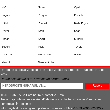
NIO
Nissan
Opel
Pagani
Peugeot
Porsche
RAM
Renault
Rolls-Royce
Rover
Saab
Seat
Skoda
Smart
Subaru
Suzuki
Tesla
Toyota
Vauxhall
Volkswagen
Volvo
Xiaomi
Toate mărcile
Raport de istoric al vehiculului de la carVertical cu o reducere suplimentară de
20%
Daune • Kilometraj • Furt • Proprietari • Istoric service
Raport
© 2010-2026 Auto-Data.net by Automotive Data
Toate drepturile rezervate. Auto-Data.net® și sigla Auto-Data.net® sunt mărci
comerciale înregistrate.
informaţiile din catalog sunt preluate din surse publice
0.0028209686279297