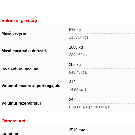
Volum și greutăți
615 kg
Masă proprie
1355.84 lbs.
1000 kg
Masă maximă autorizată
2204.62 lbs.
385 kg
Încarcatura maxima
848.78 lbs.
415 l
Volumul maxim al portbagajului
14.66 cu. ft.
24 l
Volumul rezervorului
6.34 US gal | 5.28 UK gal
Dimensiuni
3510 mm
Lungime