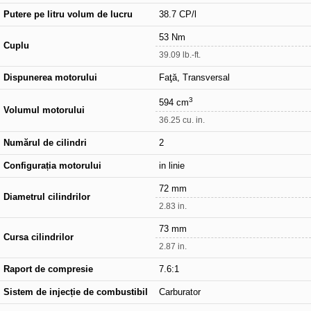
Putere pe litru volum de lucru
38.7 CP/l
53 Nm
Cuplu
39.09 lb.-ft.
Dispunerea motorului
Faţă, Transversal
3
594 cm
Volumul motorului
36.25 cu. in.
Numărul de cilindri
2
Configurația motorului
in linie
72 mm
Diametrul cilindrilor
2.83 in.
73 mm
Cursa cilindrilor
2.87 in.
Raport de compresie
7.6:1
Sistem de injecție de combustibil
Carburator