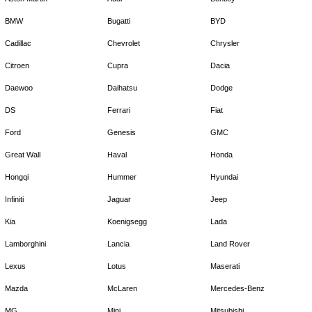
BMW
Bugatti
BYD
Cadillac
Chevrolet
Chrysler
Citroen
Cupra
Dacia
Daewoo
Daihatsu
Dodge
DS
Ferrari
Fiat
Ford
Genesis
GMC
Great Wall
Haval
Honda
Hongqi
Hummer
Hyundai
Infiniti
Jaguar
Jeep
Kia
Koenigsegg
Lada
Lamborghini
Lancia
Land Rover
Lexus
Lotus
Maserati
Mazda
McLaren
Mercedes-Benz
MG
Mini
Mitsubishi