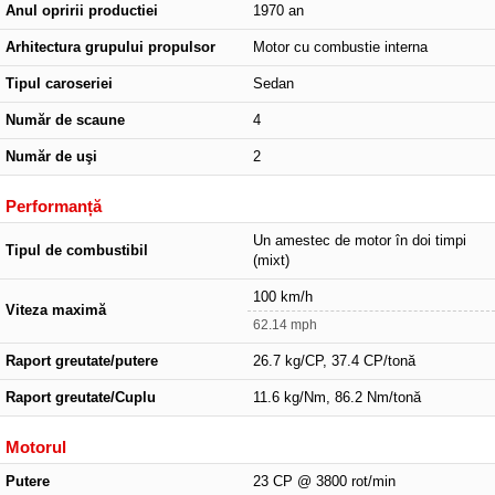
Anul opririi productiei
1970 an
Arhitectura grupului propulsor
Motor cu combustie interna
Tipul caroseriei
Sedan
Număr de scaune
4
Număr de uşi
2
Performanță
Un amestec de motor în doi timpi
Tipul de combustibil
(mixt)
100 km/h
Viteza maximă
62.14 mph
Raport greutate/putere
26.7 kg/CP, 37.4 CP/tonă
Raport greutate/Cuplu
11.6 kg/Nm, 86.2 Nm/tonă
Motorul
Putere
23 CP @ 3800 rot/min