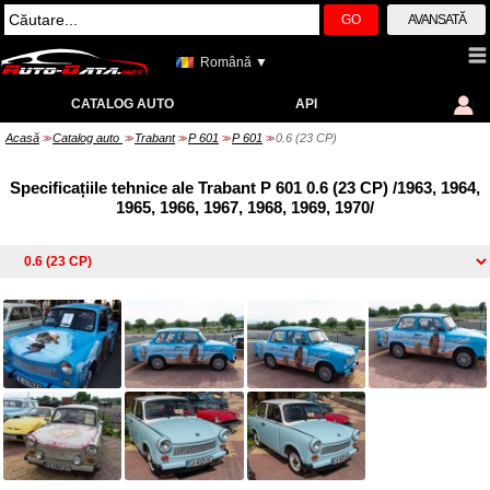
GO
AVANSATĂ
Română ▼
CATALOG AUTO
API
Acasă
Catalog auto
Trabant
P 601
P 601
0.6 (23 CP)
>>
>>
>>
>>
>>
Specificațiile tehnice ale Trabant P 601 0.6 (23 CP) /1963, 1964,
1965, 1966, 1967, 1968, 1969, 1970/