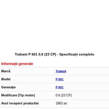
Trabant P 601 0.6 (23 CP) - Specificații complete
Informații generale
Marcă
Trabant
Model
P 601
Generație
P 601
Modificare (Tip motor)
0.6 (23 CP)
Anul inceperii productiei
1963 an