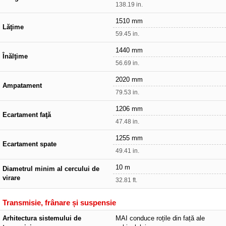
138.19 in.
1510 mm
Lăţime
59.45 in.
1440 mm
Înălţime
56.69 in.
2020 mm
Ampatament
79.53 in.
1206 mm
Ecartament faţă
47.48 in.
1255 mm
Ecartament spate
49.41 in.
10 m
Diametrul minim al cercului de
virare
32.81 ft.
Transmisie, frânare și suspensie
Arhitectura sistemului de
MAI conduce roțile din față ale