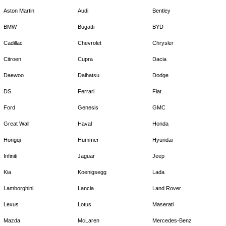
Aston Martin
Audi
Bentley
BMW
Bugatti
BYD
Cadillac
Chevrolet
Chrysler
Citroen
Cupra
Dacia
Daewoo
Daihatsu
Dodge
DS
Ferrari
Fiat
Ford
Genesis
GMC
Great Wall
Haval
Honda
Hongqi
Hummer
Hyundai
Infiniti
Jaguar
Jeep
Kia
Koenigsegg
Lada
Lamborghini
Lancia
Land Rover
Lexus
Lotus
Maserati
Mazda
McLaren
Mercedes-Benz