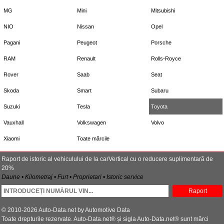
MG
Mini
Mitsubishi
NIO
Nissan
Opel
Pagani
Peugeot
Porsche
RAM
Renault
Rolls-Royce
Rover
Saab
Seat
Skoda
Smart
Subaru
Suzuki
Tesla
Toyota
Vauxhall
Volkswagen
Volvo
Xiaomi
Toate mărcile
Raport de istoric al vehiculului de la carVertical cu o reducere suplimentară de
20%
Daune • Kilometraj • Furt • Proprietari • Istoric service
Raport
© 2010-2026 Auto-Data.net by Automotive Data
Toate drepturile rezervate. Auto-Data.net® și sigla Auto-Data.net® sunt mărci