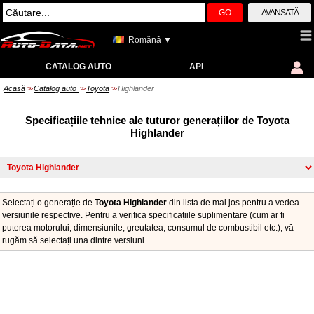
GO
AVANSATĂ
Română ▼
CATALOG AUTO
API
Acasă
Catalog auto
Toyota
Highlander
>>
>>
>>
Specificațiile tehnice ale tuturor generațiilor de Toyota
Highlander
Selectați o generație de
Toyota Highlander
din lista de mai jos pentru a vedea
versiunile respective. Pentru a verifica specificațiile suplimentare (cum ar fi
puterea motorului, dimensiunile, greutatea, consumul de combustibil etc.), vă
rugăm să selectați una dintre versiuni.