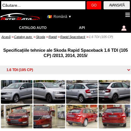
GO
AVANSATĂ
Română ▼
CATALOG AUTO
API
Acasă
Catalog auto
Skoda
Rapid
Rapid Spaceback
1.6 TDI (105 CP)
>>
>>
>>
>>
>>
Specificațiile tehnice ale Skoda Rapid Spaceback 1.6 TDI (105
CP) /2013, 2014, 2015/