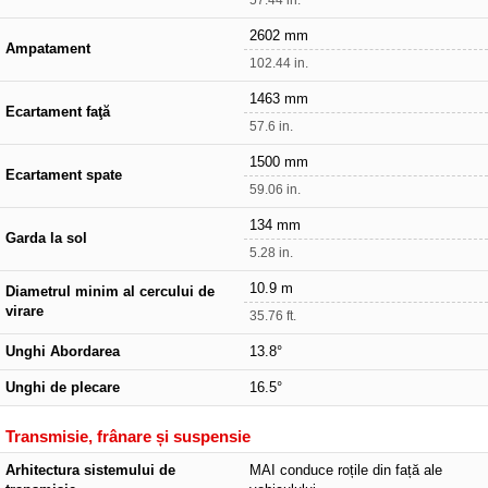
2602 mm
Ampatament
102.44 in.
1463 mm
Ecartament faţă
57.6 in.
1500 mm
Ecartament spate
59.06 in.
134 mm
Garda la sol
5.28 in.
10.9 m
Diametrul minim al cercului de
virare
35.76 ft.
Unghi Abordarea
13.8°
Unghi de plecare
16.5°
Transmisie, frânare și suspensie
Arhitectura sistemului de
MAI conduce roțile din față ale