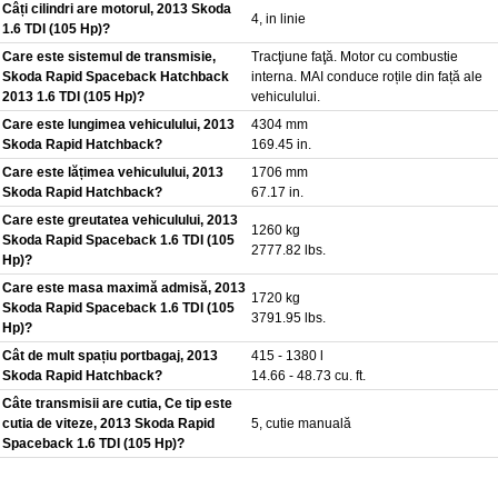
Câți cilindri are motorul, 2013 Skoda
4, in linie
1.6 TDI (105 Hp)?
Care este sistemul de transmisie,
Tracţiune faţă. Motor cu combustie
Skoda Rapid Spaceback Hatchback
interna. MAI conduce roțile din față ale
2013 1.6 TDI (105 Hp)?
vehiculului.
Care este lungimea vehiculului, 2013
4304 mm
Skoda Rapid Hatchback?
169.45 in.
Care este lățimea vehiculului, 2013
1706 mm
Skoda Rapid Hatchback?
67.17 in.
Care este greutatea vehiculului, 2013
1260 kg
Skoda Rapid Spaceback 1.6 TDI (105
2777.82 lbs.
Hp)?
Care este masa maximă admisă, 2013
1720 kg
Skoda Rapid Spaceback 1.6 TDI (105
3791.95 lbs.
Hp)?
Cât de mult spațiu portbagaj, 2013
415 - 1380 l
Skoda Rapid Hatchback?
14.66 - 48.73 cu. ft.
Câte transmisii are cutia, Ce tip este
cutia de viteze, 2013 Skoda Rapid
5, cutie manuală
Spaceback 1.6 TDI (105 Hp)?