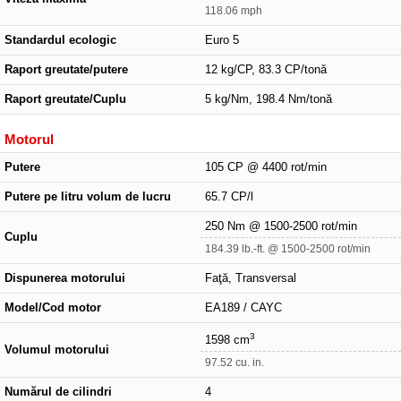
118.06 mph
Standardul ecologic
Euro 5
Raport greutate/putere
12 kg/CP, 83.3 CP/tonă
Raport greutate/Cuplu
5 kg/Nm, 198.4 Nm/tonă
Motorul
Putere
105 CP @ 4400 rot/min
Putere pe litru volum de lucru
65.7 CP/l
250 Nm @ 1500-2500 rot/min
Cuplu
184.39 lb.-ft. @ 1500-2500 rot/min
Dispunerea motorului
Faţă, Transversal
Model/Cod motor
EA189 / CAYC
3
1598 cm
Volumul motorului
97.52 cu. in.
Numărul de cilindri
4