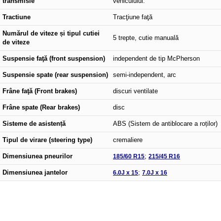
transmisie
vehiculului.
Tractiune
Tracţiune faţă
Numărul de viteze și tipul cutiei
5 trepte, cutie manuală
de viteze
Suspensie faţă (front suspension)
independent de tip McPherson
Suspensie spate (rear suspension)
semi-independent, arc
Frâne faţă (Front brakes)
discuri ventilate
Frâne spate (Rear brakes)
disc
Sisteme de asistență
ABS (Sistem de antiblocare a roților)
Tipul de virare (steering type)
cremaliere
Dimensiunea pneurilor
185/60 R15
;
215/45 R16
Dimensiunea jantelor
6.0J x 15
;
7.0J x 16