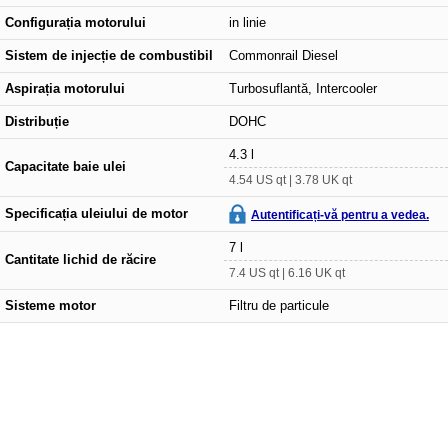
Configurația motorului
in linie
Sistem de injecție de combustibil
Commonrail Diesel
Aspirația motorului
Turbosuflantă, Intercooler
Distribuție
DOHC
4.3 l
Capacitate baie ulei
4.54 US qt | 3.78 UK qt
Specificația uleiului de motor
Autentificați-vă pentru a vedea.
7 l
Cantitate lichid de răcire
7.4 US qt | 6.16 UK qt
Sisteme motor
Filtru de particule