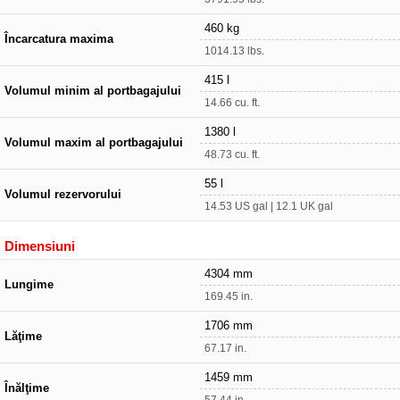
460 kg
Încarcatura maxima
1014.13 lbs.
415 l
Volumul minim al portbagajului
14.66 cu. ft.
1380 l
Volumul maxim al portbagajului
48.73 cu. ft.
55 l
Volumul rezervorului
14.53 US gal | 12.1 UK gal
Dimensiuni
4304 mm
Lungime
169.45 in.
1706 mm
Lăţime
67.17 in.
1459 mm
Înălţime
57.44 in.