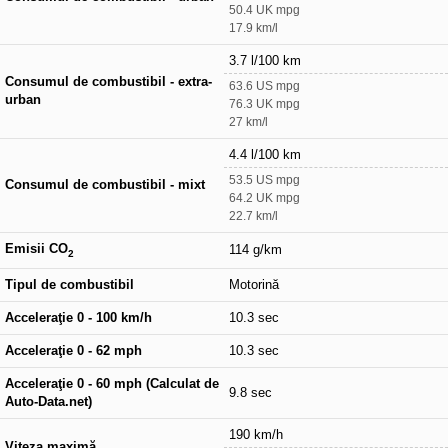
50.4 UK mpg
17.9 km/l
3.7 l/100 km
Consumul de combustibil - extra-
63.6 US mpg
urban
76.3 UK mpg
27 km/l
4.4 l/100 km
53.5 US mpg
Consumul de combustibil - mixt
64.2 UK mpg
22.7 km/l
Emisii CO
114 g/km
2
Tipul de combustibil
Motorină
Acceleraţie 0 - 100 km/h
10.3 sec
Acceleraţie 0 - 62 mph
10.3 sec
Acceleraţie 0 - 60 mph (Calculat de
9.8 sec
Auto-Data.net)
190 km/h
Viteza maximă