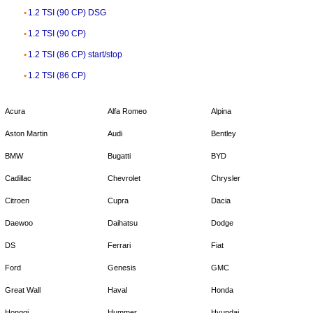
1.2 TSI (90 CP) DSG
1.2 TSI (90 CP)
1.2 TSI (86 CP) start/stop
1.2 TSI (86 CP)
Acura
Alfa Romeo
Alpina
Aston Martin
Audi
Bentley
BMW
Bugatti
BYD
Cadillac
Chevrolet
Chrysler
Citroen
Cupra
Dacia
Daewoo
Daihatsu
Dodge
DS
Ferrari
Fiat
Ford
Genesis
GMC
Great Wall
Haval
Honda
Hongqi
Hummer
Hyundai