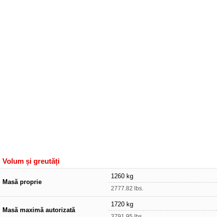
Volum și greutăți
1260 kg
Masă proprie
2777.82 lbs.
1720 kg
Masă maximă autorizată
3791.95 lbs.