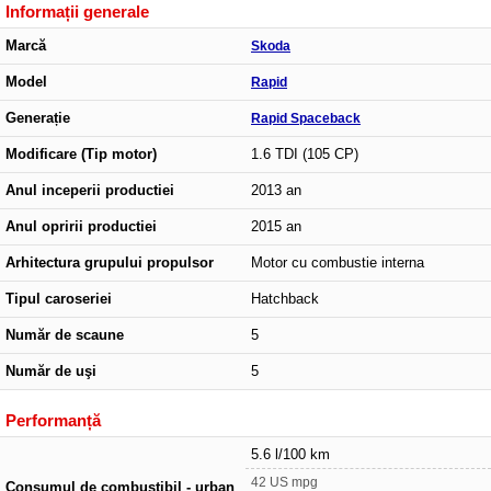
Informații generale
Marcă
Skoda
Model
Rapid
Generație
Rapid Spaceback
Modificare (Tip motor)
1.6 TDI (105 CP)
Anul inceperii productiei
2013 an
Anul opririi productiei
2015 an
Arhitectura grupului propulsor
Motor cu combustie interna
Tipul caroseriei
Hatchback
Număr de scaune
5
Număr de uşi
5
Performanță
5.6 l/100 km
42 US mpg
Consumul de combustibil - urban