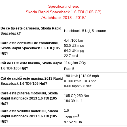
Specificatii cheie:
Skoda Rapid Spaceback 1.6 TDI (105 CP)
/Hatchback 2013 - 2015/
De ce tip este caroseria, Skoda Rapid
Hatchback, 5 Uşi, 5 scaune
Spaceback?
4.4 l/100 km
Care este consumul de combustibil,
53.5 US mpg
Skoda Rapid Spaceback 1.6 TDI (105
64.2 UK mpg
Hp)?
22.7 km/l
114 g/km CO
Cât de ECO este mașina, Skoda Rapid
2
1.6 TDI (105 Hp)?
Euro 5
190 km/h | 118.06 mph
Cât de rapidă este mașina, 2013 Rapid
0-100 km/h: 10.3 sec
Spaceback 1.6 TDI (105 Hp)?
0-60 mph: 9.8 sec
Care este puterea motorului, Skoda
105 CP, 250 Nm
Rapid Hatchback 2013 1.6 TDI (105
184.39 lb.-ft.
Hp)?
1.6 l
Care este volumul motorului, Skoda
3
Rapid Hatchback 2013 1.6 TDI (105
1598 cm
Hp)?
97.52 cu. in.