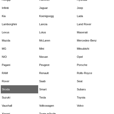
Infiniti
Jaguar
Jeep
Kia
Koenigsegg
Lada
Lamborghini
Lancia
Land Rover
Lexus
Lotus
Maserati
Mazda
McLaren
Mercedes-Benz
MG
Mini
Mitsubishi
NIO
Nissan
Opel
Pagani
Peugeot
Porsche
RAM
Renault
Rolls-Royce
Rover
Saab
Seat
Skoda
Smart
Subaru
Suzuki
Tesla
Toyota
Vauxhall
Volkswagen
Volvo
Xiaomi
Toate mărcile