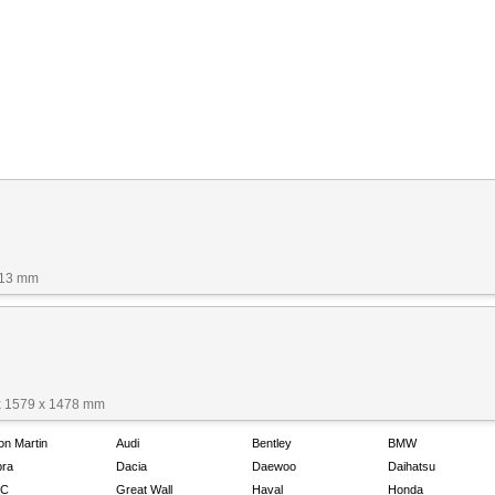
513 mm
x 1579 x 1478 mm
on Martin
Audi
Bentley
BMW
ra
Dacia
Daewoo
Daihatsu
C
Great Wall
Haval
Honda