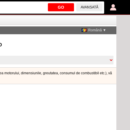
GO
AVANSATĂ
Română ▼
D
erea motorului, dimensiunile, greutatea, consumul de combustibil etc.), vă