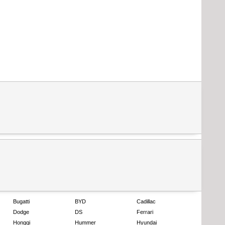
Bugatti
BYD
Cadillac
Dodge
DS
Ferrari
Hongqi
Hummer
Hyundai