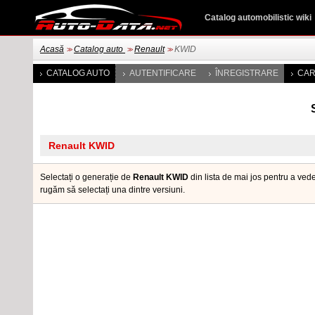
Catalog automobilistic wiki
Acasă
Catalog auto
Renault
KWID
>>
>>
>>
CATALOG AUTO
AUTENTIFICARE
ÎNREGISTRARE
CAR
Selectați o generație de
Renault KWID
din lista de mai jos pentru a vede
rugăm să selectați una dintre versiuni.