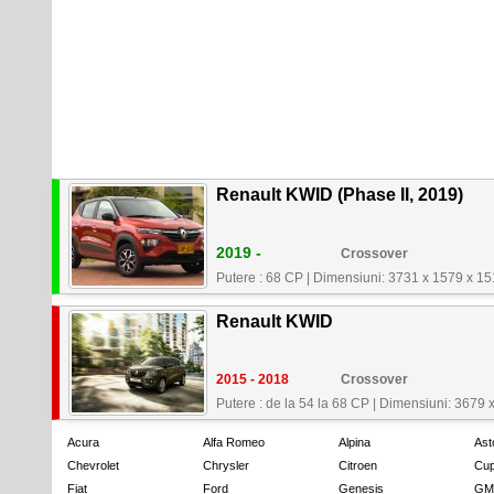
Renault KWID (Phase II, 2019)
2019 -
Crossover
Putere : 68 CP
|
Dimensiuni: 3731 x 1579 x 1
Renault KWID
2015 - 2018
Crossover
Putere : de la 54 la 68 CP
|
Dimensiuni: 3679 
Acura
Alfa Romeo
Alpina
Ast
Chevrolet
Chrysler
Citroen
Cup
Fiat
Ford
Genesis
GM