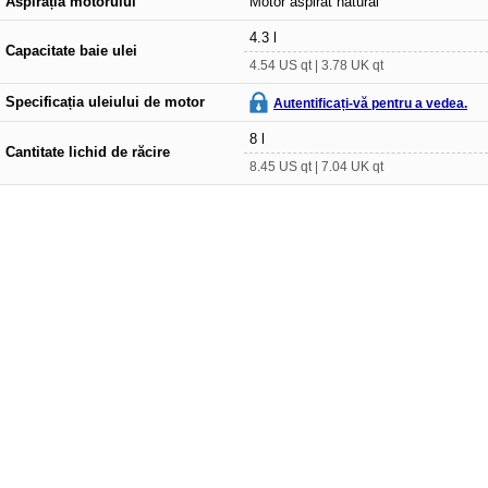
Aspirația motorului
Motor aspirat natural
4.3 l
Capacitate baie ulei
4.54 US qt | 3.78 UK qt
Specificația uleiului de motor
Autentificați-vă pentru a vedea.
8 l
Cantitate lichid de răcire
8.45 US qt | 7.04 UK qt