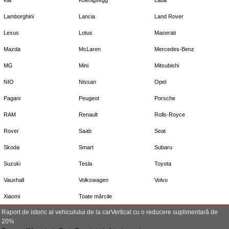
Lamborghini
Lancia
Land Rover
Lexus
Lotus
Maserati
Mazda
McLaren
Mercedes-Benz
MG
Mini
Mitsubishi
NIO
Nissan
Opel
Pagani
Peugeot
Porsche
RAM
Renault
Rolls-Royce
Rover
Saab
Seat
Skoda
Smart
Subaru
Suzuki
Tesla
Toyota
Vauxhall
Volkswagen
Volvo
Xiaomi
Toate mărcile
Raport de istoric al vehiculului de la carVertical cu o reducere suplimentară de
20%