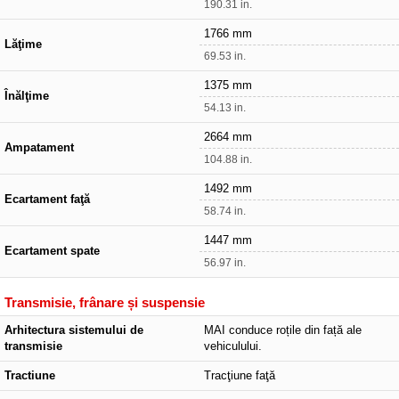
190.31 in.
1766 mm
Lăţime
69.53 in.
1375 mm
Înălţime
54.13 in.
2664 mm
Ampatament
104.88 in.
1492 mm
Ecartament faţă
58.74 in.
1447 mm
Ecartament spate
56.97 in.
Transmisie, frânare și suspensie
Arhitectura sistemului de
MAI conduce roțile din față ale
transmisie
vehiculului.
Tractiune
Tracţiune faţă