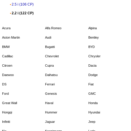
2.5 i (106 CP)
2.2 i (122 CP)
Acura
Alfa Romeo
Alpina
Aston Martin
Audi
Bentley
BMW
Bugatti
BYD
Cadillac
Chevrolet
Chrysler
Citroen
Cupra
Dacia
Daewoo
Daihatsu
Dodge
DS
Ferrari
Fiat
Ford
Genesis
GMC
Great Wall
Haval
Honda
Hongqi
Hummer
Hyundai
Infiniti
Jaguar
Jeep
Kia
Koenigsegg
Lada