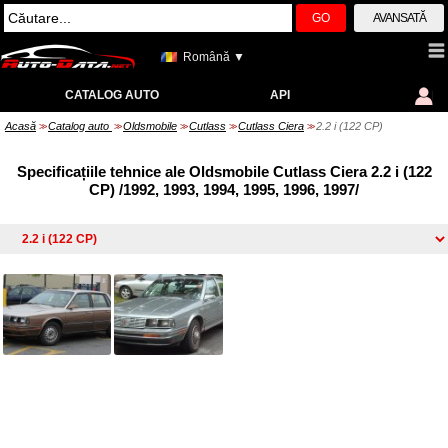
GO
AVANSATĂ
Română ▼
CATALOG AUTO
API
Acasă
Catalog auto
Oldsmobile
Cutlass
Cutlass Ciera
2.2 i (122 CP)
>>
>>
>>
>>
>>
Specificațiile tehnice ale Oldsmobile Cutlass Ciera 2.2 i (122
CP) /1992, 1993, 1994, 1995, 1996, 1997/