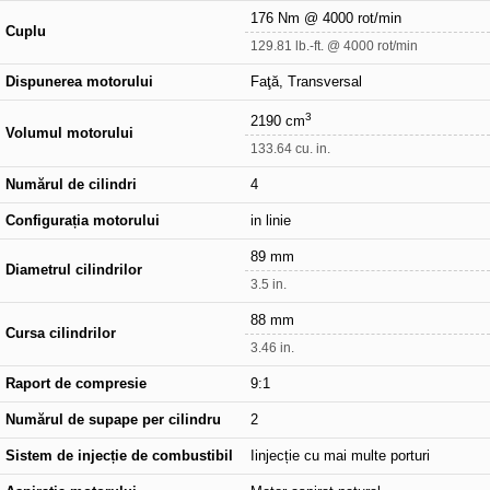
176 Nm @ 4000 rot/min
Cuplu
129.81 lb.-ft. @ 4000 rot/min
Dispunerea motorului
Faţă, Transversal
3
2190 cm
Volumul motorului
133.64 cu. in.
Numărul de cilindri
4
Configurația motorului
in linie
89 mm
Diametrul cilindrilor
3.5 in.
88 mm
Cursa cilindrilor
3.46 in.
Raport de compresie
9:1
Numărul de supape per cilindru
2
Sistem de injecție de combustibil
Iinjecție cu mai multe porturi