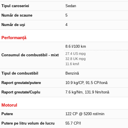
Tipul caroseriei
Sedan
Număr de scaune
5
Număr de uşi
4
Performanță
8.6 l/100 km
27.4 US mpg
Consumul de combustibil - mixt
32.8 UK mpg
11.6 km/l
Tipul de combustibil
Benzină
Raport greutate/putere
10.9 kg/CP, 91.5 CP/tonă
Raport greutate/Cuplu
7.6 kg/Nm, 131.9 Nm/tonă
Motorul
Putere
122 CP @ 5200 rot/min
Putere pe litru volum de lucru
55.7 CP/l