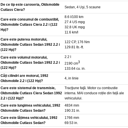
De ce tip este caroseria, Oldsmobile
Sedan, 4 Uşi, 5 scaune
Cutlass Ciera?
8.6 l/100 km
Care este consumul de combustibil,
27.4 US mpg
Oldsmobile Cutlass Ciera 2.2 i (122
32.8 UK mpg
Hp)?
11.6 km/l
Care este puterea motorului,
122 CP, 176 Nm
Oldsmobile Cutlass Sedan 1992 2.2 i
129.81 lb.-ft.
(122 Hp)?
2.2 l
Care este volumul motorului,
3
Oldsmobile Cutlass Sedan 1992 2.2 i
2190 cm
(122 Hp)?
133.64 cu. in.
Câți cilindri are motorul, 1992
4, in linie
Oldsmobile 2.2 i (122 Hp)?
Care este sistemul de transmisie,
Tracţiune faţă. Motor cu combustie
Oldsmobile Cutlass Ciera Sedan 1992
interna. MAI conduce roțile din față ale
2.2 i (122 Hp)?
vehiculului.
Care este lungimea vehiculului, 1992
4834 mm
Oldsmobile Cutlass Sedan?
190.31 in.
Care este lățimea vehiculului, 1992
1766 mm
Oldsmobile Cutlass Sedan?
69.53 in.