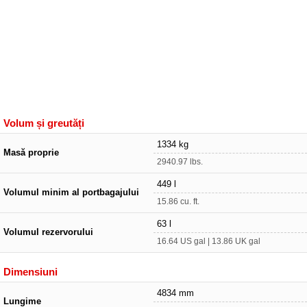
Volum și greutăți
1334 kg
Masă proprie
2940.97 lbs.
449 l
Volumul minim al portbagajului
15.86 cu. ft.
63 l
Volumul rezervorului
16.64 US gal | 13.86 UK gal
Dimensiuni
4834 mm
Lungime