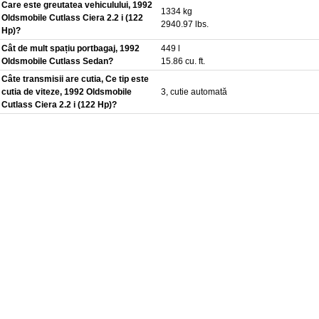
Care este greutatea vehiculului, 1992
1334 kg
Oldsmobile Cutlass Ciera 2.2 i (122
2940.97 lbs.
Hp)?
Cât de mult spațiu portbagaj, 1992
449 l
Oldsmobile Cutlass Sedan?
15.86 cu. ft.
Câte transmisii are cutia, Ce tip este
cutia de viteze, 1992 Oldsmobile
3, cutie automată
Cutlass Ciera 2.2 i (122 Hp)?