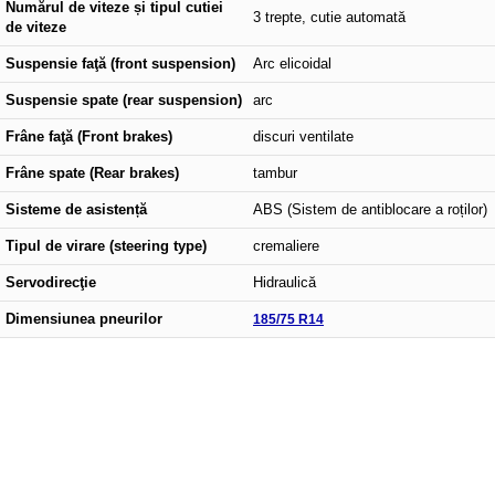
Numărul de viteze și tipul cutiei
3 trepte, cutie automată
de viteze
Suspensie faţă (front suspension)
Arc elicoidal
Suspensie spate (rear suspension)
arc
Frâne faţă (Front brakes)
discuri ventilate
Frâne spate (Rear brakes)
tambur
Sisteme de asistență
ABS (Sistem de antiblocare a roților)
Tipul de virare (steering type)
cremaliere
Servodirecţie
Hidraulică
Dimensiunea pneurilor
185/75 R14