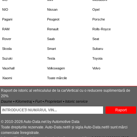
NIO
Nissan
Opel
Pagani
Peugeot
Porsche
RAM
Renault
Rolls-Royce
Rover
Saab
Seat
Skoda
Smart
Subaru
Suzuki
Tesla
Toyota
Vauxhall
Volkswagen
Volvo
Xiaomi
Toate mărcile
Raport de istoric al vehiculului de la carVertical cu o reducere suplimentară de
20%
Daune • Kilometraj • Furt • Proprietari • Istoric service
Raport
© 2010-2026 Auto-Data.net by Automotive Data
Toate drepturile rezervate. Auto-Data.net® și sigla Auto-Data.net® sunt mărci
comerciale înregistrate.