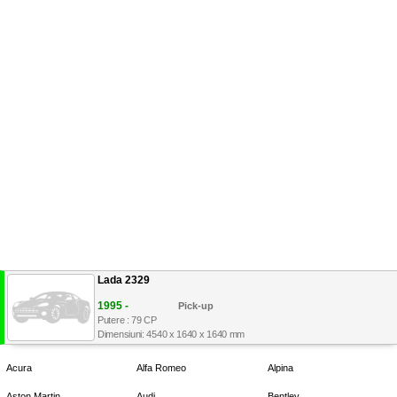
Lada 2329
1995 -
Pick-up
Putere : 79 CP
Dimensiuni: 4540 x 1640 x 1640 mm
Acura
Alfa Romeo
Alpina
Aston Martin
Audi
Bentley