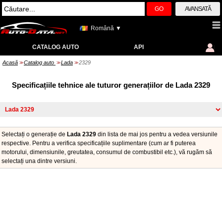
GO
AVANSATĂ
Română ▼
CATALOG AUTO
API
Acasă
Catalog auto
Lada
2329
>>
>>
>>
Specificațiile tehnice ale tuturor generațiilor de Lada 2329
Selectați o generație de
Lada 2329
din lista de mai jos pentru a vedea versiunile
respective. Pentru a verifica specificațiile suplimentare (cum ar fi puterea
motorului, dimensiunile, greutatea, consumul de combustibil etc.), vă rugăm să
selectați una dintre versiuni.