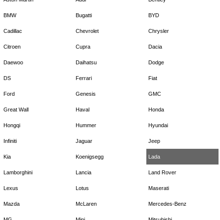
BMW
Bugatti
BYD
Cadillac
Chevrolet
Chrysler
Citroen
Cupra
Dacia
Daewoo
Daihatsu
Dodge
DS
Ferrari
Fiat
Ford
Genesis
GMC
Great Wall
Haval
Honda
Hongqi
Hummer
Hyundai
Infiniti
Jaguar
Jeep
Kia
Koenigsegg
Lada
Lamborghini
Lancia
Land Rover
Lexus
Lotus
Maserati
Mazda
McLaren
Mercedes-Benz
MG
Mini
Mitsubishi