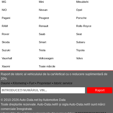
MG
Mini
Mitsubishi
NIO
Nissan
Opel
Pagani
Peugeot
Porsche
RAM
Renault
Rolls-Royce
Rover
Saab
Seat
Skoda
Smart
Subaru
Suzuki
Tesla
Toyota
Vauxhall
Volkswagen
Volvo
Xiaomi
Toate mărcile
Raport de istoric al vehiculului de la carVertical cu o reducere suplimentară de
20%
Daune • Kilometraj • Furt • Proprietari • Istoric service
Raport
© 2010-2026 Auto-Data.net by Automotive Data
Toate drepturile rezervate. Auto-Data.net® și sigla Auto-Data.net® sunt mărci
comerciale înregistrate.