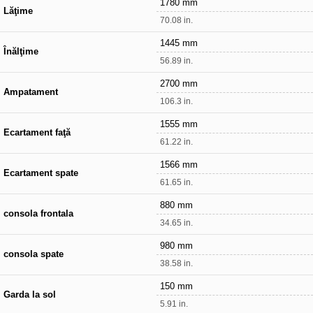
1780 mm
Lăţime
70.08 in.
1445 mm
Înălţime
56.89 in.
2700 mm
Ampatament
106.3 in.
1555 mm
Ecartament faţă
61.22 in.
1566 mm
Ecartament spate
61.65 in.
880 mm
consola frontala
34.65 in.
980 mm
consola spate
38.58 in.
150 mm
Garda la sol
5.91 in.