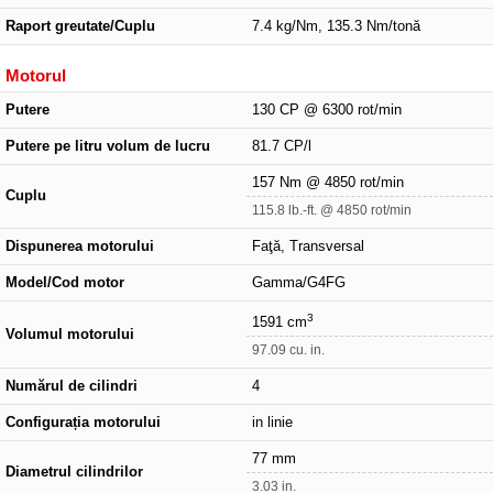
Raport greutate/Cuplu
7.4 kg/Nm, 135.3 Nm/tonă
Motorul
Putere
130 CP @ 6300 rot/min
Putere pe litru volum de lucru
81.7 CP/l
157 Nm @ 4850 rot/min
Cuplu
115.8 lb.-ft. @ 4850 rot/min
Dispunerea motorului
Faţă, Transversal
Model/Cod motor
Gamma/G4FG
3
1591 cm
Volumul motorului
97.09 cu. in.
Numărul de cilindri
4
Configurația motorului
in linie
77 mm
Diametrul cilindrilor
3.03 in.