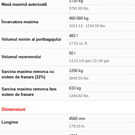
1720 kg
Masă maximă autorizată
3791.95 lbs.
460-560 kg
Încarcatura maxima
1014.13 - 1234.59 lbs.
482 l
Volumul minim al portbagajului
17.02 cu. ft.
50 l
Volumul rezervorului
13.21 US gal | 11 UK gal
1200 kg
Sarcina maxima remorca cu
sistem de franare (12%)
2645.55 lbs.
610 kg
Sarcina maxima remorca fara
sistem de franare
1344.82 lbs.
Dimensiuni
4560 mm
Lungime
179.53 in.