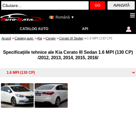
GO
AVANSATĂ
Română ▼
CATALOG AUTO
API
Acasă
Catalog auto
Kia
Cerato
Cerato III Sedan
1.6 MPI (130 CP)
>>
>>
>>
>>
>>
Specificațiile tehnice ale Kia Cerato III Sedan 1.6 MPI (130 CP)
/2012, 2013, 2014, 2015, 2016/