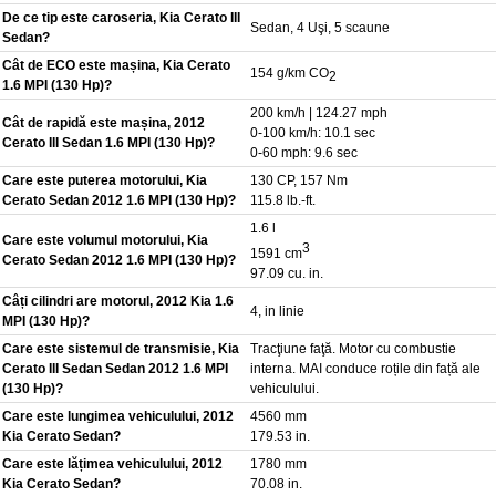
De ce tip este caroseria, Kia Cerato III
Sedan, 4 Uşi, 5 scaune
Sedan?
Cât de ECO este mașina, Kia Cerato
154 g/km CO
2
1.6 MPI (130 Hp)?
200 km/h | 124.27 mph
Cât de rapidă este mașina, 2012
0-100 km/h: 10.1 sec
Cerato III Sedan 1.6 MPI (130 Hp)?
0-60 mph: 9.6 sec
Care este puterea motorului, Kia
130 CP, 157 Nm
Cerato Sedan 2012 1.6 MPI (130 Hp)?
115.8 lb.-ft.
1.6 l
Care este volumul motorului, Kia
3
1591 cm
Cerato Sedan 2012 1.6 MPI (130 Hp)?
97.09 cu. in.
Câți cilindri are motorul, 2012 Kia 1.6
4, in linie
MPI (130 Hp)?
Care este sistemul de transmisie, Kia
Tracţiune faţă. Motor cu combustie
Cerato III Sedan Sedan 2012 1.6 MPI
interna. MAI conduce roțile din față ale
(130 Hp)?
vehiculului.
Care este lungimea vehiculului, 2012
4560 mm
Kia Cerato Sedan?
179.53 in.
Care este lățimea vehiculului, 2012
1780 mm
Kia Cerato Sedan?
70.08 in.