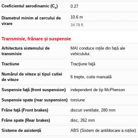
Coeficientul aerodinamic (C
)
0.27
x
10.6 m
Diametrul minim al cercului de
virare
34.78 ft.
Transmisie, frânare și suspensie
Arhitectura sistemului de
MAI conduce roțile din față ale
transmisie
vehiculului.
Tractiune
Tracţiune faţă
Numărul de viteze și tipul cutiei
6 trepte, cutie manuală
de viteze
Suspensie faţă (front suspension)
independent de tip McPherson
Suspensie spate (rear suspension)
torsiune
Frâne faţă (Front brakes)
discuri ventilate, 280 mm
Frâne spate (Rear brakes)
disc, 262 mm
Sisteme de asistență
ABS (Sistem de antiblocare a roților)