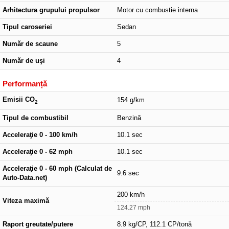
Arhitectura grupului propulsor
Motor cu combustie interna
Tipul caroseriei
Sedan
Număr de scaune
5
Număr de uşi
4
Performanță
Emisii CO
154 g/km
2
Tipul de combustibil
Benzină
Acceleraţie 0 - 100 km/h
10.1 sec
Acceleraţie 0 - 62 mph
10.1 sec
Acceleraţie 0 - 60 mph (Calculat de
9.6 sec
Auto-Data.net)
200 km/h
Viteza maximă
124.27 mph
Raport greutate/putere
8.9 kg/CP, 112.1 CP/tonă