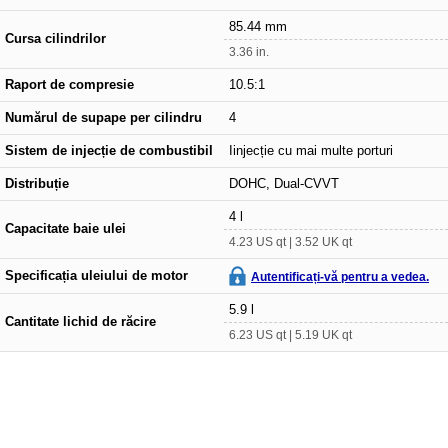
85.44 mm
Cursa cilindrilor
3.36 in.
Raport de compresie
10.5:1
Numărul de supape per cilindru
4
Sistem de injecție de combustibil
Iinjecție cu mai multe porturi
Distribuție
DOHC, Dual-CVVT
4 l
Capacitate baie ulei
4.23 US qt | 3.52 UK qt
Specificația uleiului de motor
Autentificați-vă pentru a vedea.
5.9 l
Cantitate lichid de răcire
6.23 US qt | 5.19 UK qt