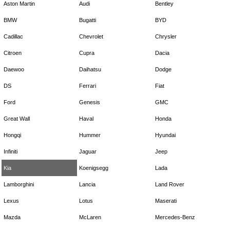
Aston Martin
Audi
Bentley
BMW
Bugatti
BYD
Cadillac
Chevrolet
Chrysler
Citroen
Cupra
Dacia
Daewoo
Daihatsu
Dodge
DS
Ferrari
Fiat
Ford
Genesis
GMC
Great Wall
Haval
Honda
Hongqi
Hummer
Hyundai
Infiniti
Jaguar
Jeep
Kia
Koenigsegg
Lada
Lamborghini
Lancia
Land Rover
Lexus
Lotus
Maserati
Mazda
McLaren
Mercedes-Benz