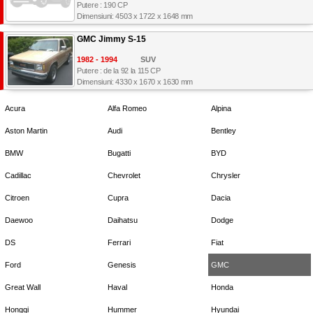
Putere : 190 CP
Dimensiuni: 4503 x 1722 x 1648 mm
GMC Jimmy S-15
1982 - 1994
SUV
Putere : de la 92 la 115 CP
Dimensiuni: 4330 x 1670 x 1630 mm
Acura
Alfa Romeo
Alpina
Aston Martin
Audi
Bentley
BMW
Bugatti
BYD
Cadillac
Chevrolet
Chrysler
Citroen
Cupra
Dacia
Daewoo
Daihatsu
Dodge
DS
Ferrari
Fiat
Ford
Genesis
GMC
Great Wall
Haval
Honda
Hongqi
Hummer
Hyundai