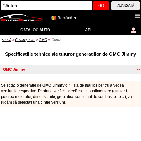
GO
AVANSATĂ
Română ▼
CATALOG AUTO
API
Acasă
Catalog auto
GMC
Jimmy
>>
>>
>>
Specificațiile tehnice ale tuturor generațiilor de GMC Jimmy
Selectați o generație de
GMC Jimmy
din lista de mai jos pentru a vedea
versiunile respective. Pentru a verifica specificațiile suplimentare (cum ar fi
puterea motorului, dimensiunile, greutatea, consumul de combustibil etc.), vă
rugăm să selectați una dintre versiuni.