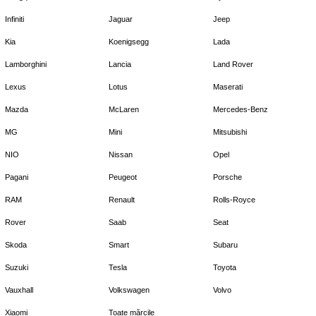
Infiniti
Jaguar
Jeep
Kia
Koenigsegg
Lada
Lamborghini
Lancia
Land Rover
Lexus
Lotus
Maserati
Mazda
McLaren
Mercedes-Benz
MG
Mini
Mitsubishi
NIO
Nissan
Opel
Pagani
Peugeot
Porsche
RAM
Renault
Rolls-Royce
Rover
Saab
Seat
Skoda
Smart
Subaru
Suzuki
Tesla
Toyota
Vauxhall
Volkswagen
Volvo
Xiaomi
Toate mărcile