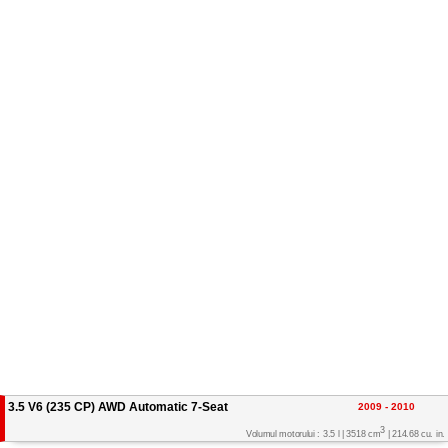
3.5 V6 (235 CP) AWD Automatic 7-Seat
2009 - 2010
3
Volumul motorului : 3.5 l | 3518 cm
| 214.68 cu. in.