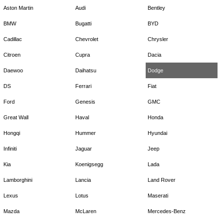
Aston Martin
Audi
Bentley
BMW
Bugatti
BYD
Cadillac
Chevrolet
Chrysler
Citroen
Cupra
Dacia
Daewoo
Daihatsu
Dodge
DS
Ferrari
Fiat
Ford
Genesis
GMC
Great Wall
Haval
Honda
Hongqi
Hummer
Hyundai
Infiniti
Jaguar
Jeep
Kia
Koenigsegg
Lada
Lamborghini
Lancia
Land Rover
Lexus
Lotus
Maserati
Mazda
McLaren
Mercedes-Benz