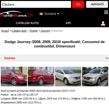
GO
AVANSATĂ
Română ▼
CATALOG AUTO
API
Acasă
Catalog auto
Dodge
Journey
Journey
>>
>>
>>
>>
Dodge Journey /2008, 2009, 2010/ specificatii, Consumul de
combustibil, Dimensiuni
Anul inceperii productiei 2008; Anul opririi productiei 2010
|
CUV
Putere : de la 140 CP la 235 CP
Lungime 4888 mm (192.44 in.); Lăţime 1878 mm (73.94 in.); Înălţime 1765 mm (69.49 in.);
Ampatament 2890 mm (113.78 in.);