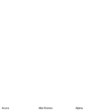
Acura
Alfa Romeo
Alpina