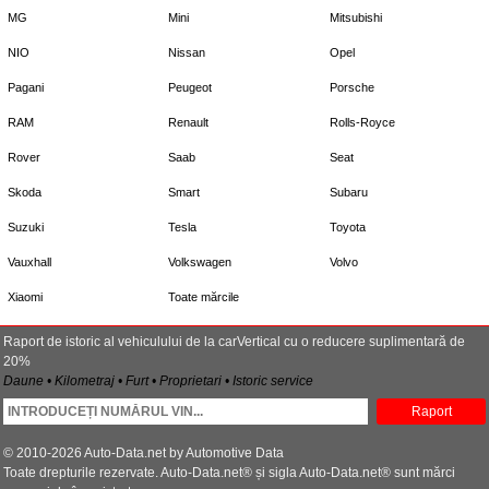
MG
Mini
Mitsubishi
NIO
Nissan
Opel
Pagani
Peugeot
Porsche
RAM
Renault
Rolls-Royce
Rover
Saab
Seat
Skoda
Smart
Subaru
Suzuki
Tesla
Toyota
Vauxhall
Volkswagen
Volvo
Xiaomi
Toate mărcile
Raport de istoric al vehiculului de la carVertical cu o reducere suplimentară de
20%
Daune • Kilometraj • Furt • Proprietari • Istoric service
Raport
© 2010-2026 Auto-Data.net by Automotive Data
Toate drepturile rezervate. Auto-Data.net® și sigla Auto-Data.net® sunt mărci