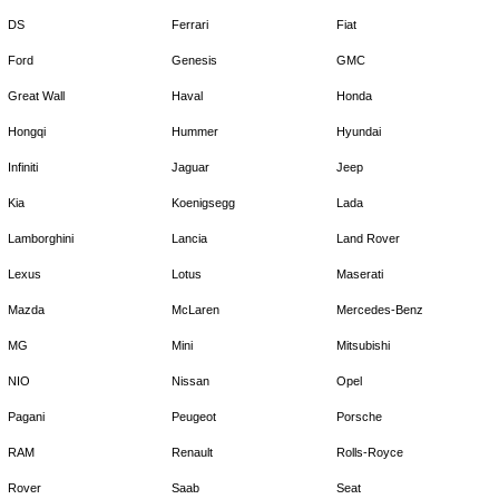
DS
Ferrari
Fiat
Ford
Genesis
GMC
Great Wall
Haval
Honda
Hongqi
Hummer
Hyundai
Infiniti
Jaguar
Jeep
Kia
Koenigsegg
Lada
Lamborghini
Lancia
Land Rover
Lexus
Lotus
Maserati
Mazda
McLaren
Mercedes-Benz
MG
Mini
Mitsubishi
NIO
Nissan
Opel
Pagani
Peugeot
Porsche
RAM
Renault
Rolls-Royce
Rover
Saab
Seat