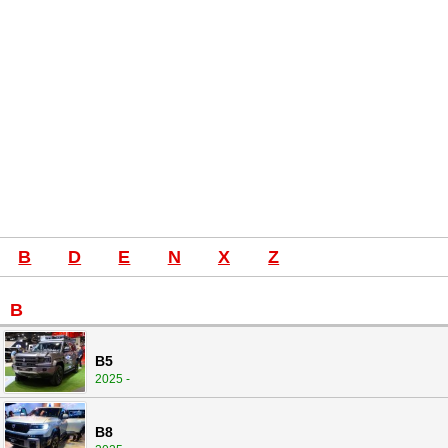
B
D
E
N
X
Z
B
B5
2025 -
B8