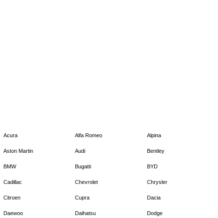
Acura
Alfa Romeo
Alpina
Aston Martin
Audi
Bentley
BMW
Bugatti
BYD
Cadillac
Chevrolet
Chrysler
Citroen
Cupra
Dacia
Daewoo
Daihatsu
Dodge