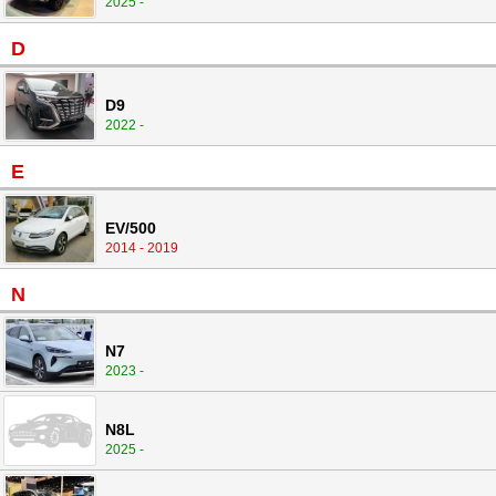
2025 -
D
D9
2022 -
E
EV/500
2014 - 2019
N
N7
2023 -
N8L
2025 -