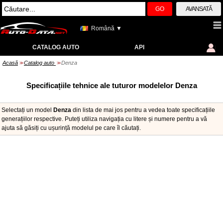
GO
AVANSATĂ
Română ▼
CATALOG AUTO
API
Acasă
Catalog auto
Denza
>>
>>
Specificațiile tehnice ale tuturor modelelor Denza
Selectați un model
Denza
din lista de mai jos pentru a vedea toate specificațiile
generațiilor respective. Puteți utiliza navigația cu litere și numere pentru a vă
ajuta să găsiți cu ușurință modelul pe care îl căutați.