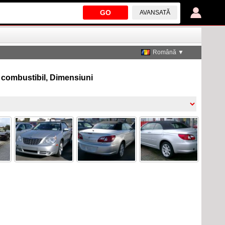
GO
AVANSATĂ
Română ▼
e combustibil, Dimensiuni