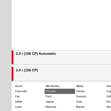
2.0 i (156 CP) Automatic
2.0 i (156 CP)
Acura
Alfa Romeo
Alpina
Ast
Chevrolet
Chrysler
Citroen
Cup
Fiat
Ford
Genesis
GM
Infiniti
Jaguar
Jeep
Kia
Lotus
Maserati
Mazda
Mc