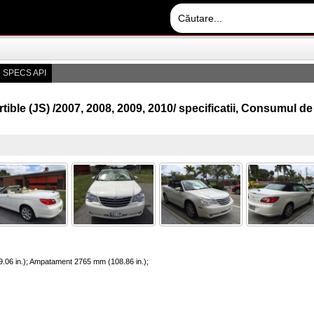
 SPECS API
ible (JS) /2007, 2008, 2009, 2010/ specificatii, Consumul d
9.06 in.); Ampatament 2765 mm (108.86 in.);