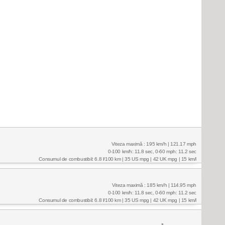
Viteza maximă : 195 km/h | 121.17 mph
0-100 km/h: 11.8 sec, 0-60 mph: 11.2 sec
Consumul de combustibil: 6.8 l/100 km | 35 US mpg | 42 UK mpg | 15 km/l
Viteza maximă : 185 km/h | 114.95 mph
0-100 km/h: 11.8 sec, 0-60 mph: 11.2 sec
Consumul de combustibil: 6.8 l/100 km | 35 US mpg | 42 UK mpg | 15 km/l