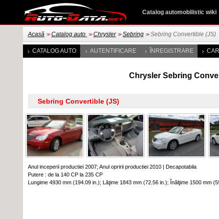
Catalog automobilistic wiki
Acasă
Catalog auto
Chrysler
Sebring
Sebring Convertible (JS)
>>
>>
>>
>>
CATALOG AUTO
AUTENTIFICARE
ÎNREGISTRARE
CAR
Chrysler Sebring Convert
Anul inceperii productiei 2007; Anul opririi productiei 2010
|
Decapotabila
Putere : de la 140 CP la 235 CP
Lungime 4930 mm (194.09 in.); Lăţime 1843 mm (72.56 in.); Înălţime 1500 mm (5