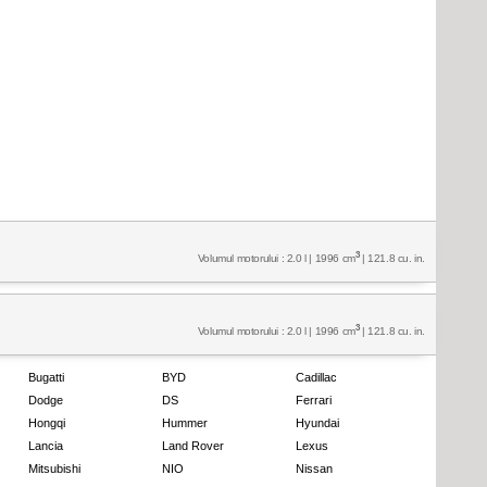
3
Volumul motorului : 2.0 l | 1996 cm
| 121.8 cu. in.
3
Volumul motorului : 2.0 l | 1996 cm
| 121.8 cu. in.
Bugatti
BYD
Cadillac
Dodge
DS
Ferrari
Hongqi
Hummer
Hyundai
Lancia
Land Rover
Lexus
Mitsubishi
NIO
Nissan