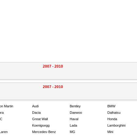
2007 - 2010
2007 - 2010
on Martin
Audi
Bentley
BMW
ra
Dacia
Daewoo
Daihatsu
C
Great Wall
Haval
Honda
Koenigsegg
Lada
Lamborghini
Laren
Mercedes-Benz
MG
Mini