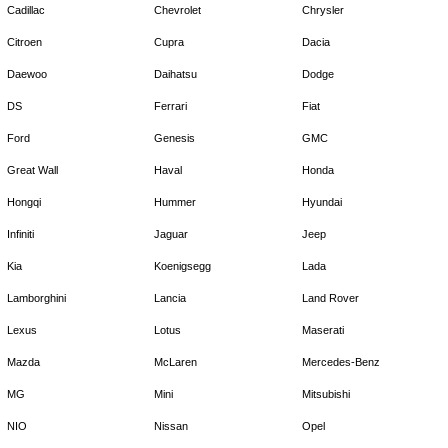
Cadillac
Chevrolet
Chrysler
Citroen
Cupra
Dacia
Daewoo
Daihatsu
Dodge
DS
Ferrari
Fiat
Ford
Genesis
GMC
Great Wall
Haval
Honda
Hongqi
Hummer
Hyundai
Infiniti
Jaguar
Jeep
Kia
Koenigsegg
Lada
Lamborghini
Lancia
Land Rover
Lexus
Lotus
Maserati
Mazda
McLaren
Mercedes-Benz
MG
Mini
Mitsubishi
NIO
Nissan
Opel