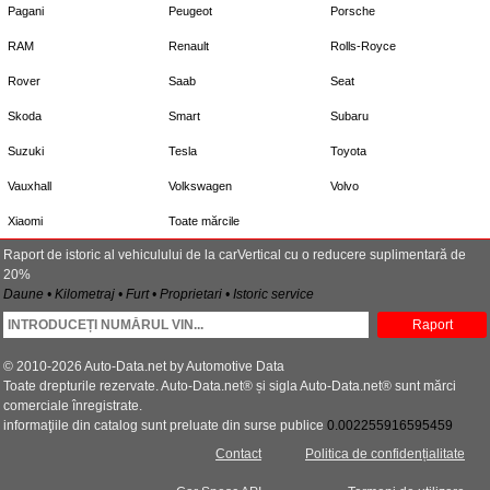
Pagani
Peugeot
Porsche
RAM
Renault
Rolls-Royce
Rover
Saab
Seat
Skoda
Smart
Subaru
Suzuki
Tesla
Toyota
Vauxhall
Volkswagen
Volvo
Xiaomi
Toate mărcile
Raport de istoric al vehiculului de la carVertical cu o reducere suplimentară de
20%
Daune • Kilometraj • Furt • Proprietari • Istoric service
Raport
© 2010-2026 Auto-Data.net by Automotive Data
Toate drepturile rezervate. Auto-Data.net® și sigla Auto-Data.net® sunt mărci
comerciale înregistrate.
informaţiile din catalog sunt preluate din surse publice
0.002255916595459
Contact
Politica de confidențialitate