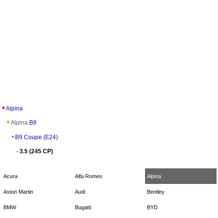
Alpina
Alpina
B9
B9 Coupe (E24)
3.5 (245 CP)
Acura
Alfa Romeo
Alpina
Aston Martin
Audi
Bentley
BMW
Bugatti
BYD