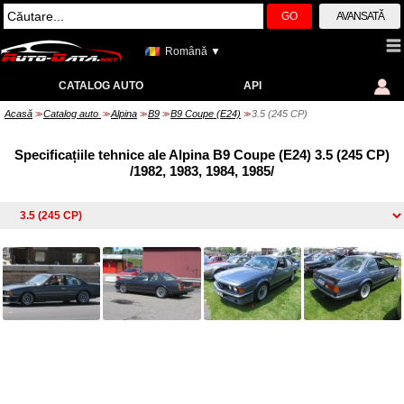
GO
AVANSATĂ
Română ▼
CATALOG AUTO
API
Acasă
Catalog auto
Alpina
B9
B9 Coupe (E24)
3.5 (245 CP)
>>
>>
>>
>>
>>
Specificațiile tehnice ale Alpina B9 Coupe (E24) 3.5 (245 CP)
/1982, 1983, 1984, 1985/