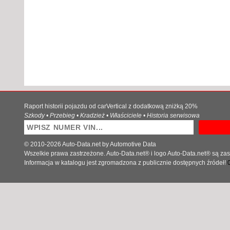
Raport historii pojazdu od carVertical z dodatkową zniżką 20%
Szkody • Przebieg • Kradzież • Właściciele • Historia serwisowa
© 2010-2026 Auto-Data.net by Automotive Data
Wszelkie prawa zastrzeżone. Auto-Data.net® i logo Auto-Data.net® są z
Informacja w katalogu jest zgromadzona z publicznie dostępnych źródeł!