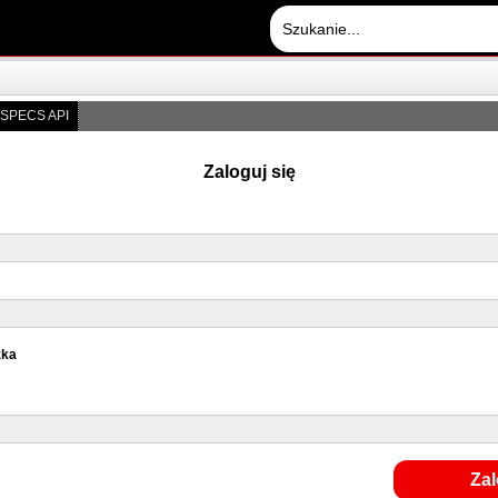
SPECS API
Zaloguj się
zka