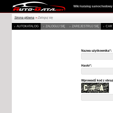
Wiki katalog samochodowy
Strona główna
Zaloguj się
>>
AUTOKATALOG
ZALOGUJ SIĘ
ZAREJESTRUJ SIĘ
CAR 
Nazwa użytkownika*:
Hasło*:
Wprowadź kod z obra