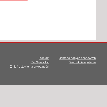
Kontakt
Ochrona danych osobowych
Car Specs API
Warunki korzystania
Zmień ustawienia prywatności