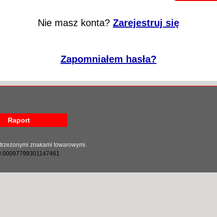
Nie masz konta?
Zarejestruj się
Zapomniałem hasła?
Raport
astrzeżonymi znakami towarowymi.
0.00097799301147461