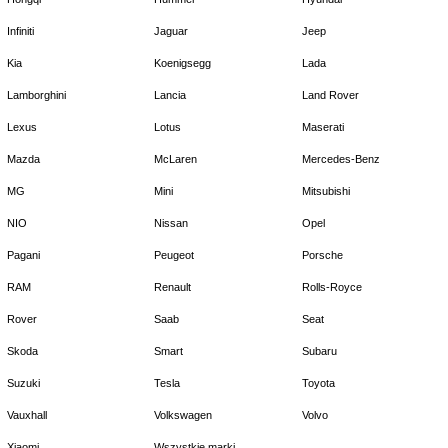
Infiniti
Jaguar
Jeep
Kia
Koenigsegg
Lada
Lamborghini
Lancia
Land Rover
Lexus
Lotus
Maserati
Mazda
McLaren
Mercedes-Benz
MG
Mini
Mitsubishi
NIO
Nissan
Opel
Pagani
Peugeot
Porsche
RAM
Renault
Rolls-Royce
Rover
Saab
Seat
Skoda
Smart
Subaru
Suzuki
Tesla
Toyota
Vauxhall
Volkswagen
Volvo
Xiaomi
Wszystkie marki