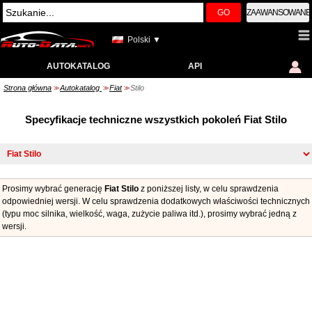
GO
ZAAWANSOWANE
Polski ▼
AUTOKATALOG
API
Strona główna
Autokatalog
Fiat
Stilo
>>
>>
>>
Specyfikacje techniczne wszystkich pokoleń Fiat Stilo
Prosimy wybrać generację
Fiat Stilo
z poniższej listy, w celu sprawdzenia
odpowiedniej wersji. W celu sprawdzenia dodatkowych właściwości technicznych
(typu moc silnika, wielkość, waga, zużycie paliwa itd.), prosimy wybrać jedną z
wersji.