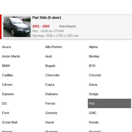
Fiat Stilo (5-door)
2001 - 2003
Hatchback
Moc : od 80 do 170 KM
Wymiary: 4255 x 1755 x 1525 mm
Acura
Alfa Romeo
Alpina
Aston Martin
Audi
Bentley
BMW
Bugatti
BYD
Cadillac
Chevrolet
Chrysler
Citroen
Cupra
Dacia
Daewoo
Daihatsu
Dodge
DS
Ferrari
Fiat
Ford
Genesis
GMC
Great Wall
Haval
Honda
Hongqi
Hummer
Hyundai