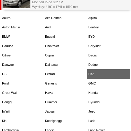
Moc : od 75 do 182 KM
Wymiary: 4490 x 1741 x 1510 mm
Acura
Alfa Romeo
Alpina
Aston Martin
Audi
Bentley
BMW
Bugatti
BYD
Cadillac
Chevrolet
Chrysler
Citroen
Cupra
Dacia
Daewoo
Daihatsu
Dodge
DS
Ferrari
Fiat
Ford
Genesis
GMC
Great Wall
Haval
Honda
Hongqi
Hummer
Hyundai
Infiniti
Jaguar
Jeep
Kia
Koenigsegg
Lada
Lamborghini
Lancia
Land Rover