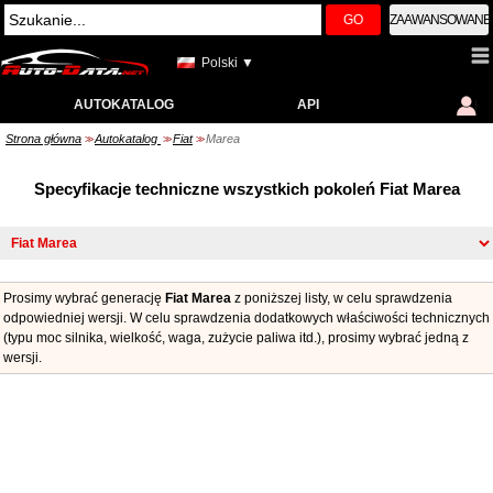
GO
ZAAWANSOWANE
Polski ▼
AUTOKATALOG
API
Strona główna
Autokatalog
Fiat
Marea
>>
>>
>>
Specyfikacje techniczne wszystkich pokoleń Fiat Marea
Prosimy wybrać generację
Fiat Marea
z poniższej listy, w celu sprawdzenia
odpowiedniej wersji. W celu sprawdzenia dodatkowych właściwości technicznych
(typu moc silnika, wielkość, waga, zużycie paliwa itd.), prosimy wybrać jedną z
wersji.