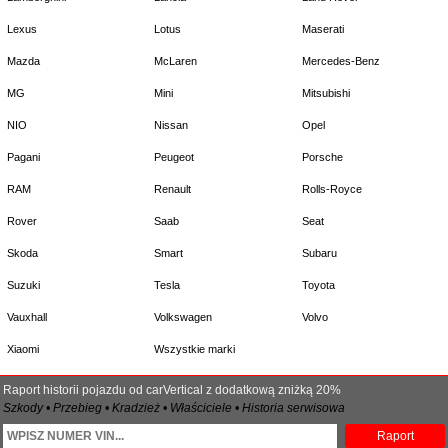
Lexus
Lotus
Maserati
Mazda
McLaren
Mercedes-Benz
MG
Mini
Mitsubishi
NIO
Nissan
Opel
Pagani
Peugeot
Porsche
RAM
Renault
Rolls-Royce
Rover
Saab
Seat
Skoda
Smart
Subaru
Suzuki
Tesla
Toyota
Vauxhall
Volkswagen
Volvo
Xiaomi
Wszystkie marki
Raport historii pojazdu od carVertical z dodatkową zniżką 20%
Szkody • Przebieg • Kradzież • Właściciele • Historia serwisowa
Raport